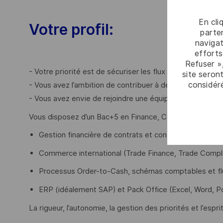
En cli
Votre profil:
parten
navigat
efforts
Refuser »
- Votre priorité est de sécuriser les flux financiers et la 
site seront
considér
- Vous avez l’ambition de contribuer à des contrats stra
- Vous avez envie de rejoindre une équipe engagée au c
Vous disposez d’un Bac+5 en Finance, Commerce internati
Gestion financière de contrats et contrôle de gestion
Commerce international (Trade Finance, Trade Compl
Processus Order-to-Cash, schémas comptables et flu
ERP (idéalement SAP) et Pack Office (Excel, Word, P
La rigueur, l’autonomie, la gestion des priorités et l’espr