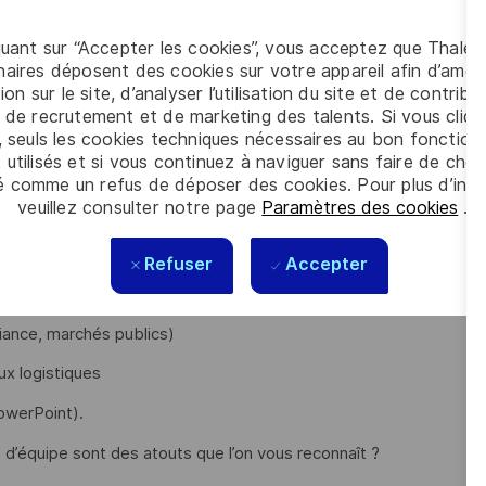
quant sur “Accepter les cookies”, vous acceptez que Thales
aires déposent des cookies sur votre appareil afin d’améli
ion sur le site, d’analyser l’utilisation du site et de contribu
 de recrutement et de marketing des talents. Si vous cliqu
, seuls les cookies techniques nécessaires au bon fonctio
rentabilité des projets ?
 utilisés et si vous continuez à naviguer sans faire de choi
é comme un refus de déposer des cookies. Pour plus d’info
tégiques en France comme à l’international ?
veuillez consulter notre page
Paramètres des cookies
.
œur des enjeux financiers de Thales ?
onal ou équivalent et avez de l’expérience sur :
Refuser
Accepter
iance, marchés publics)
x logistiques
owerPoint).
it d’équipe sont des atouts que l’on vous reconnaît ?