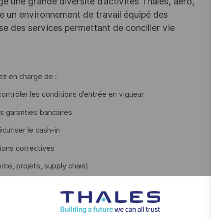
e une grande diversité d’activités Thales, aéro,
ffre un environnement de travail équipé des
e des services permettant de concilier vie
ez en charge de :
ntrôler les conditions d’entrée en vigueur
es garanties bancaires
écuriser le cash-in
ions correctives
ce, projets, supply chain)
 crédits documentaires
actuelles, reporting et coordination avec les interlocuteurs