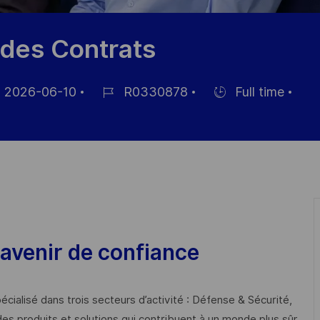
 des Contrats
2026-06-10
R0330878
Full time
Référence
Hiring
ichage
du
Type
poste
avenir de confiance
cialisé dans trois secteurs d’activité : Défense & Sécurité,
des produits et solutions qui contribuent à un monde plus sûr,