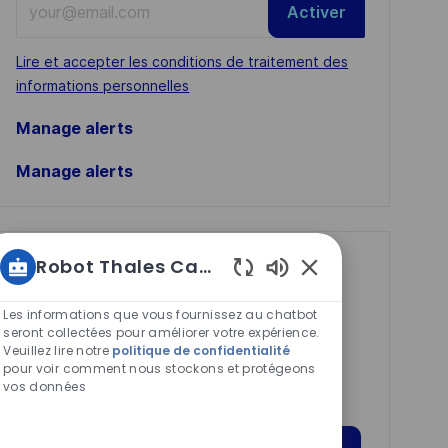
Activer
Email
address
Required
Lire et accepter les conditions de traitement des
(Required)
informations personnelles
Manage alerts
Manage alerts
Robot Thales Carrières
Get tailored job
Sons
recommendations
de
Les informations que vous fournissez au chatbot
based on your
chatbot
seront collectées pour améliorer votre expérience.
Veuillez lire notre
politique de confidentialité
activés
interests.
pour voir comment nous stockons et protégeons
vos données