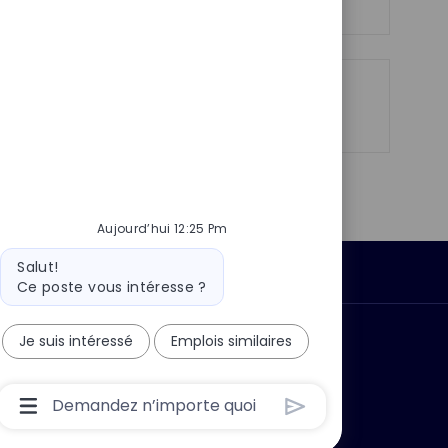
n
c
u
h
p
a
o
g
s
Partager
Partager
Partager
Partager
e
t
via
via
via
par
e
LinkedIn
Facebook
twitter
e-
mail
Aujourd’hui 12:25 Pm
Message
Salut!
Données personnelles
du
Ce poste vous intéresse ?
bot
Je suis intéressé
Emplois similaires
 ?
Pourquoi nous rejoindre ?
Boîte
De
Saisie
De