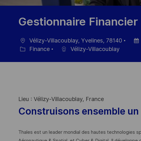
Gestionnaire Financier
Vélizy-Villacoublay, Yvelines, 78140
localisation
Date
Finance
Vélizy-Villacoublay
Catégorie
d’aff
Lieu : Vélizy-Villacoublay, France
Construisons ensemble un 
Thales est un leader mondial des hautes technologies spé
Aéronautique & Spatial, et Cyber & Digital. Il développe 