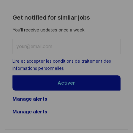
Get notified for similar jobs
You'll receive updates once a week
Enter
Email
address
Required
Lire et accepter les conditions de traitement des
(Required)
informations personnelles
Activer
Manage alerts
Manage alerts