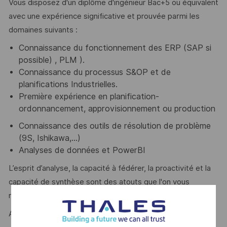
Vous disposez d'un diplôme d'ingénieur Bac+5 ou équivalent
avec une expérience significative et prouvée parmi les
domaines suivants :
Connaissance du fonctionnement des ERP (SAP si
possible) , PLM ).
Connaissance du processus S&OP et de
planifications Industrielles.
Première expérience en planification-
ordonnancement, approvisionnement ou production
Connaissance des outils de résolution de problème
(9S, Ishikawa,…)
Analyses de données et PowerBI
L’esprit d’analyse, la capacité à fédérer, la proactivité et la
capacité de synthèse sont des atouts que l'on vous
reconnait ?
Alors ce poste est fait pour vous !