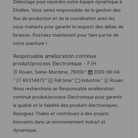
l
é
é
d
Délestage pour rejoindre notre équipe dynamique à
t
i
r
g
’
Etrelles. Vous serez responsable de la gestion des
e
s
e
o
a
flux de production et de la coordination avec les
a
n
r
f
sous-traitants pour garantir le respect des délais de
t
c
i
f
livraison. Postulez maintenant pour faire partie de
i
e
e
i
notre aventure !
o
d
c
Responsable amélioration continue
n
u
h
produit/process Electronique - F/H
p
a
l
D
Rouen, Seine-Maritime, 76000
2026-08-04
o
g
o
R
C
a
R0314672
Full time
Industrie
Rouen
s
e
c
é
a
t
Nous recherchons un Responsable amélioration
t
a
f
t
e
continue produit/process Electronique pour garantir
e
l
é
é
d
la qualité et la fiabilité des produits électroniques.
i
r
g
’
Rejoignez Thales et contribuez à des projets
s
e
o
a
innovants dans un environnement inclusif et
a
n
r
f
dynamique.