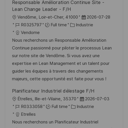
Responsable Amélioration Continue Site -
o
i
e
d
Lean Change Leader - F/H
n
c
u
l
D
Vendôme, Loir-et-Cher, 41000
2026-07-28
h
p
o
R
C
a
R0325797
Full time
Industrie
a
o
c
é
a
t
Vendome
g
s
a
f
t
e
Nous recherchons un Responsable Amélioration
e
t
l
é
é
d
Continue passionné pour piloter le processus Lean
e
i
r
g
’
sur notre site de Vendôme. Si vous avez une
s
e
o
a
expertise en Lean Management et un talent pour
a
n
r
f
guider les équipes à travers des changements
t
c
i
f
majeurs, cette opportunité est faite pour vous !
i
e
e
i
Planificateur Industriel délestage F/H
o
d
c
l
D
Étrelles, Ille-et-Vilaine, 35370
2026-07-03
n
u
h
o
R
C
a
R0333058
Full time
Industrie
p
a
c
é
a
t
Etrelles
o
g
a
f
t
e
Nous recherchons un Planificateur Industriel
s
e