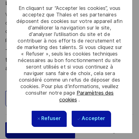
Le mot de l’équipe
En cliquant sur “Accepter les cookies”, vous
acceptez que Thales et ses partenaires
Vous souhaitez mettre à profit votre expertise et votre
déposent des cookies sur votre appareil afin
dynamisme au sein d’une équipe engagée, désireuse
d’améliorer la navigation sur le site,
d’optimiser ses pratiques dans un contexte d’activités en
d’analyser l’utilisation du site et de
pleine transformation ? Rejoignez nous !
contribuer à nos efforts de recrutement et
de marketing des talents. Si vous cliquez sur
Thales, entreprise Handi-Engagée, reconnait
« Refuser », seuls les cookies techniques
tous les talents. La diversité est notre meilleur
nécessaires au bon fonctionnement du site
seront utilisés et si vous continuez à
atout. Postulez et rejoignez nous !
naviguer sans faire de choix, cela sera
considéré comme un refus de déposer des
cookies. Pour plus d’informations, veuillez
consulter notre page
Paramètres des
Explorez un site
cookies
.
Refuser
Accepter
Sauvegarder
Postulez maintenant