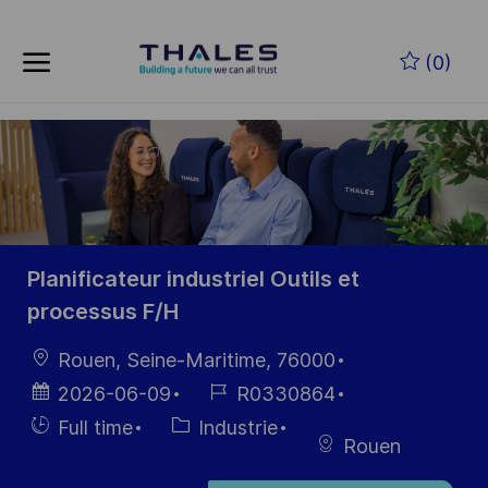
Skip to main content
Skip to main content
(0)
-
-
Planificateur industriel Outils et
processus F/H
localisation
Rouen, Seine-Maritime, 76000
Date
Référence
2026-06-09
R0330864
d’affichage
du poste
Hiring
Catégorie
Full time
Industrie
Rouen
Type