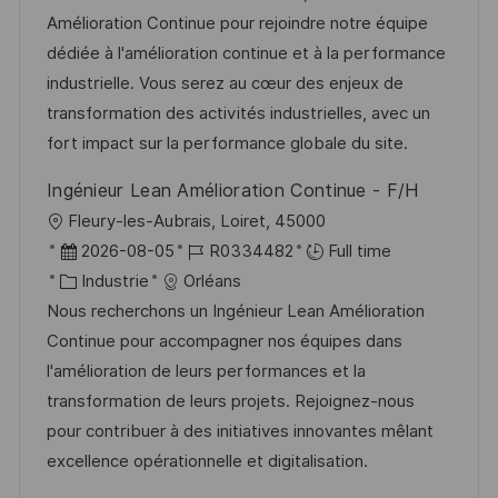
l
e
t
é
Amélioration Continue pour rejoindre notre équipe
i
d
é
r
dédiée à l'amélioration continue et à la performance
s
’
g
e
industrielle. Vous serez au cœur des enjeux de
a
a
o
n
transformation des activités industrielles, avec un
t
f
r
c
fort impact sur la performance globale du site.
i
f
i
e
Ingénieur Lean Amélioration Continue - F/H
o
i
e
d
l
Fleury-les-Aubrais, Loiret, 45000
n
c
u
o
D
R
2026-08-05
R0334482
Full time
h
p
c
a
C
é
Industrie
Orléans
a
o
a
t
a
f
Nous recherchons un Ingénieur Lean Amélioration
g
s
l
e
t
é
Continue pour accompagner nos équipes dans
e
t
i
d
é
r
l'amélioration de leurs performances et la
e
s
’
g
e
transformation de leurs projets. Rejoignez-nous
a
a
o
n
pour contribuer à des initiatives innovantes mêlant
t
f
r
c
excellence opérationnelle et digitalisation.
i
f
i
e