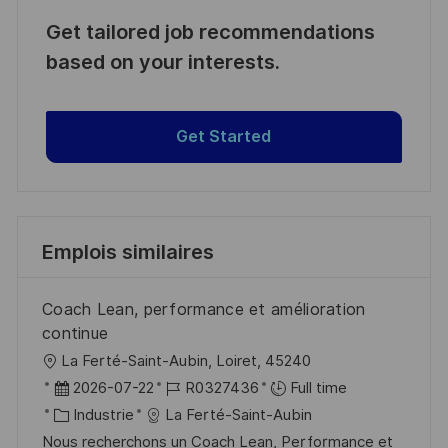
Get tailored job recommendations
based on your interests.
Get Started
Emplois similaires
Coach Lean, performance et amélioration
continue
l
La Ferté-Saint-Aubin, Loiret, 45240
o
D
R
2026-07-22
R0327436
Full time
c
a
C
é
Industrie
La Ferté-Saint-Aubin
a
t
a
f
Nous recherchons un Coach Lean, Performance et