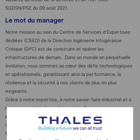
SGDSN/PSE du 09 août 2021.
Le mot du manager
Notre mission au sein du Centre de Services d’Expertises
dédiées (CSED) de la Direction Ingénierie Infogérance
Critique (Di²C) est de construire et opérer les
infrastructures de demain. Dans un monde en perpétuelle
évolution, nous sommes au cœur des défis technologiques
et opérationnels, garantissant ainsi la performance, la
résilience et la sécurité à nos clients de plus en plus
exigeants.
Grâce à notre expertise, à notre savoir-faire industriel et à
notre capacité à piloter des projets d’envergure, nous
innovons chaque jour pour repousser les limites de la
technologie et assurer la haute disponibilité des services à
tous nos clients (internes ou externes).