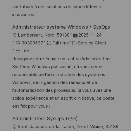
t
c
f
i
contribuer à des solutions de cyberdéfense
i
e
i
e
innovantes.
o
d
c
Administrateur système Windows / SysOps
n
u
h
l
D
Lambersart, Nord, 59130
2025-11-24
p
a
o
R
C
a
R0309537
Full time
Service Client
o
g
c
é
a
t
Lille
s
e
a
f
t
e
Rejoignez notre équipe en tant qu'Administrateur
t
l
é
é
d
Système Windows passionné, où vous serez
e
i
r
g
’
responsable de l'administration des systèmes
s
e
o
a
Windows, de la gestion des réseaux et de
a
n
r
f
l'automatisation des processus. Si vous avez une
t
c
i
f
solide expérience et un esprit d'initiative, ce poste
i
e
e
i
est fait pour vous !
o
d
c
Administrateur SysOps (F/H)
n
u
h
l
Saint-Jacques-de-la-Lande, Ille-et-Vilaine, 35136
p
a