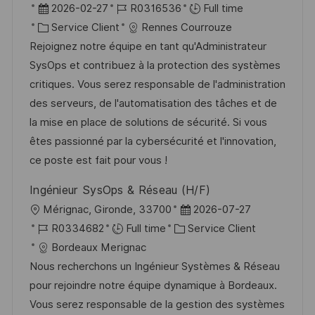
o
D
R
2026-02-27
R0316536
Full time
o
g
c
a
C
é
Service Client
Rennes Courrouze
s
e
a
t
a
f
Rejoignez notre équipe en tant qu'Administrateur
t
l
e
t
é
SysOps et contribuez à la protection des systèmes
e
i
d
é
r
critiques. Vous serez responsable de l'administration
s
’
g
e
des serveurs, de l'automatisation des tâches et de
a
a
o
n
la mise en place de solutions de sécurité. Si vous
t
f
r
c
êtes passionné par la cybersécurité et l'innovation,
i
f
i
e
ce poste est fait pour vous !
o
i
e
d
Ingénieur SysOps & Réseau (H/F)
n
c
u
l
D
Mérignac, Gironde, 33700
2026-07-27
h
p
o
R
C
a
R0334682
Full time
Service Client
a
o
c
é
a
t
Bordeaux Merignac
g
s
a
f
t
e
Nous recherchons un Ingénieur Systèmes & Réseau
e
t
l
é
é
d
pour rejoindre notre équipe dynamique à Bordeaux.
e
i
r
g
’
Vous serez responsable de la gestion des systèmes