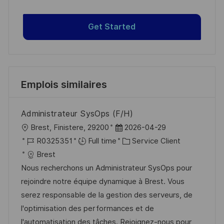
Get Started
Emplois similaires
Administrateur SysOps (F/H)
l
D
Brest, Finistere, 29200
2026-04-29
o
R
a
C
R0325351
Full time
Service Client
c
é
t
a
Brest
a
f
e
t
Nous recherchons un Administrateur SysOps pour
l
é
d
é
rejoindre notre équipe dynamique à Brest. Vous
i
r
’
g
serez responsable de la gestion des serveurs, de
s
e
a
o
l'optimisation des performances et de
a
n
f
r
l'automatisation des tâches. Rejoignez-nous pour