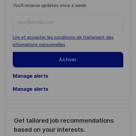
You'll receive updates once a week
Enter
Email
address
Required
Lire et accepter les conditions de traitement des
(Required)
informations personnelles
Activer
Manage alerts
Manage alerts
Get tailored job recommendations
based on your interests.