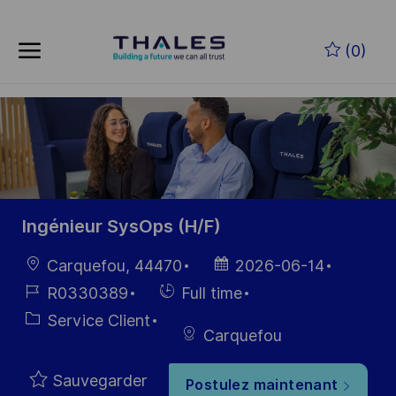
Skip to main content
Skip to main content
(0)
-
-
Ingénieur SysOps (H/F)
localisation
Date
Carquefou, 44470
2026-06-14
d’affichage
Référence
Hiring
R0330389
Full time
du poste
Type
Catégorie
Service Client
Carquefou
Sauvegarder
Postulez maintenant