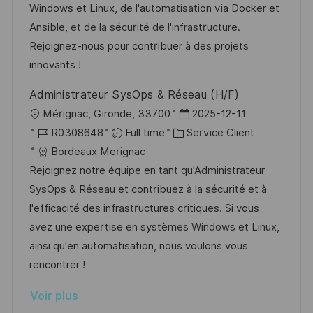
s
e
o
a
Windows et Linux, de l'automatisation via Docker et
a
n
r
f
Ansible, et de la sécurité de l'infrastructure.
t
c
i
f
Rejoignez-nous pour contribuer à des projets
i
e
e
i
innovants !
o
d
c
Administrateur SysOps & Réseau (H/F)
n
u
h
l
D
Mérignac, Gironde, 33700
2025-12-11
p
a
o
R
C
a
R0308648
Full time
Service Client
o
g
c
é
a
t
Bordeaux Merignac
s
e
a
f
t
e
Rejoignez notre équipe en tant qu'Administrateur
t
l
é
é
d
SysOps & Réseau et contribuez à la sécurité et à
e
i
r
g
’
l'efficacité des infrastructures critiques. Si vous
s
e
o
a
avez une expertise en systèmes Windows et Linux,
a
n
r
f
ainsi qu'en automatisation, nous voulons vous
t
c
i
f
rencontrer !
i
e
e
i
Voir plus
o
d
c