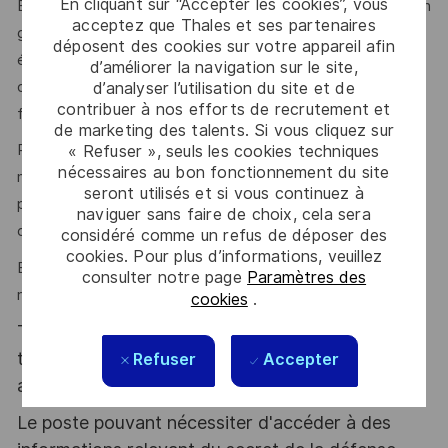
En cliquant sur “Accepter les cookies”, vous
En rejoignant Thales Services Numériques, vous intégrez un
acceptez que Thales et ses partenaires
grand groupe et ses avantages mais également des
déposent des cookies sur votre appareil afin
équipes locales à taille humaine, dynamiques et motivées,
d’améliorer la navigation sur le site,
où le management de proximité et la bienveillance
d’analyser l’utilisation du site et de
contribuer à nos efforts de recrutement et
favorisent l’épanouissement et la réussite de chacun.
de marketing des talents. Si vous cliquez sur
Pour poursuivre notre développement sur le site de Brest,
« Refuser », seuls les cookies techniques
nécessaires au bon fonctionnement du site
nous recherchons les talents d'aujourd'hui et de demain :
seront utilisés et si vous continuez à
professionnels passionnés, motivés, prêts à relever les
naviguer sans faire de choix, cela sera
défis de nos secteurs d'activité et à grandir avec nous.
considéré comme un refus de déposer des
cookies. Pour plus d’informations, veuillez
Ensemble, grâce à votre expertise et votre engagement,
consulter notre page
Paramètres des
relevons les défis et construisons l’avenir !
cookies
.
Thales, entreprise Handi-Engagée, reconnait
tous les talents. La diversité est notre meilleur
Refuser
Accepter
atout. Postulez et rejoignez nous !
Le poste pouvant nécessiter d'accéder à des