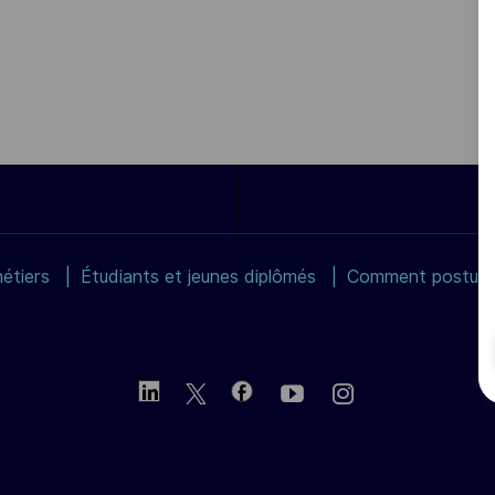
étiers
Étudiants et jeunes diplômés
Comment postuler