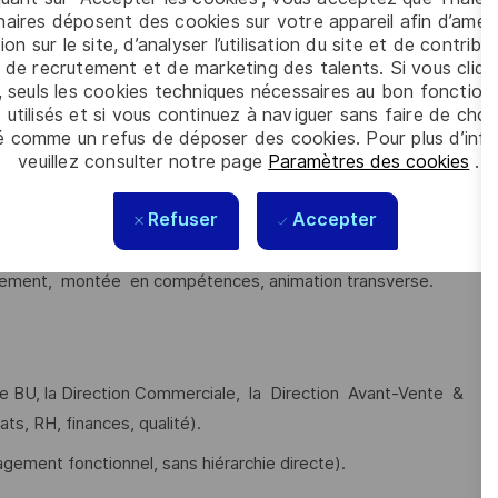
aires déposent des cookies sur votre appareil afin d’améli
s’appuyant sur la veille métier/sectorielle et les retours
ion sur le site, d’analyser l’utilisation du site et de contribu
onsable de BU et les directions commerciales.
 de recrutement et de marketing des talents. Si vous cliqu
, seuls les cookies techniques nécessaires au bon fonctio
e performance de la Business Unit, y compris lors de sa
 utilisés et si vous continuez à naviguer sans faire de choi
é comme un refus de déposer des cookies. Pour plus d’info
veuillez consulter notre page
Paramètres des cookies
.
udgétaire, forecasts, reporting, contributions au budget et au
Refuser
Accepter
ement, montée en compétences, animation transverse.
 de BU, la Direction Commerciale, la Direction Avant-Vente &
s, RH, finances, qualité).
ement fonctionnel, sans hiérarchie directe).