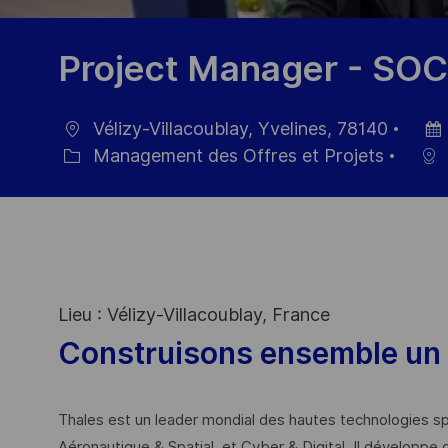
Project Manager - SOC
Vélizy-Villacoublay, Yvelines, 78140
localisation
Date
Management des Offres et Projets
Catégorie
d’aff
Lieu : Vélizy-Villacoublay, France
Construisons ensemble un 
Thales est un leader mondial des hautes technologies spé
Aéronautique & Spatial, et Cyber & Digital. Il développe 