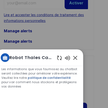
Activer
Email
address
Required
Lire et accepter les conditions de traitement des
(Required)
informations personnelles
Manage alerts
Manage alerts
Robot Thales Carrières
Sons
Get tailored job
de
Les informations que vous fournissez au chatbot
recommendations
chatbot
seront collectées pour améliorer votre expérience.
Veuillez lire notre
politique de confidentialité
activés
based on your
pour voir comment nous stockons et protégeons
interests.
vos données