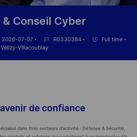
 & Conseil Cyber
2026-07-07
R0330384
Full time
Référence
Hiring
Vélizy-Villacoublay
ichage
du
Type
poste
avenir de confiance
cialisé dans trois secteurs d’activité : Défense & Sécurité,
des produits et solutions qui contribuent à un monde plus sûr,