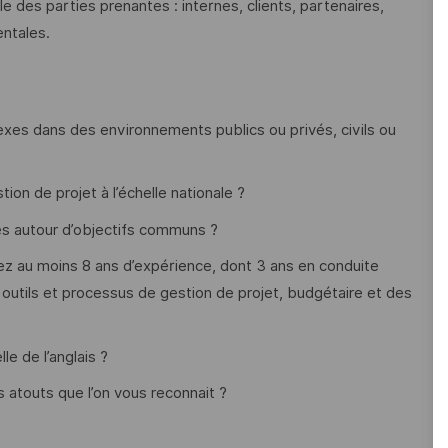
e des parties prenantes : internes, clients, partenaires,
entales.
lexes dans des environnements publics ou privés, civils ou
ion de projet à l’échelle nationale ?
res autour d’objectifs communs ?
z au moins 8 ans d’expérience, dont 3 ans en conduite
 outils et processus de gestion de projet, budgétaire et des
e de l’anglais ?
s atouts que l’on vous reconnait ?