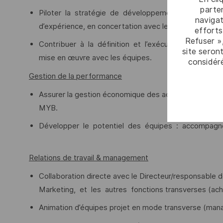
parten
Piloter la stratégie de développement du secteur en 
navigat
d’expérience, en concertation avec le Directeur/resp
efforts
Refuser »
Contribuer à la définition et l’exécution du plan d
site seront
mise en œuvre avec les équipes.
considér
Gestion de la performance
Assurer la gestion économique des activités : suivi b
MYB.
Développer le potentiel des équipes : accompagn
Relations de travail & management
Collaboration directe avec le Directeur/responsable
Marketing, et les autres fonctions transverses (achat
Animation d’équipes projet en mode transverse (manag