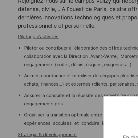
Rejoignez-nous sur le campus Vélizy qui héberg
défense, civile,... A l'ouest de Paris, ce site o
dernières innovations technologiques et propos
professionnelle et personnelle.
Pilotage d’activités
Piloter ou contribuer à l’élaboration des offres techn
collaboration avec la Direction Avant-Vente, Market
engagements (coûts, délais, risques, exigences...).
Animer, coordonner et mobiliser des équipes pluridisci
achats, finances...) et externes (clients, partenaires, 
Assurer la conduite et la réussite des projets de son p
engagements pris
Organiser la transition optimale entre les phases offre
expériences acquises et conduire la clôture des off
Stratégie & développement
En cli