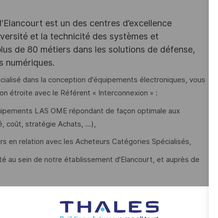
d'Elancourt est un des centres d’excellence
versité et la technicité des systèmes et
lus de 80 métiers dans les solutions de défense,
es numériques.
écialisé dans la conception d'équipements électroniques, vous
on étroite avec le Référent « Interconnexion » :
équipements LAS OME répondant de façon optimale aux
é, coût, stratégie Achats, …),
rs en relation avec les Acheteurs Catégories Spécialisés,
ité au sein de notre établissement d'Elancourt, et auprès de
produits et systèmes de notre Business Line et à leur