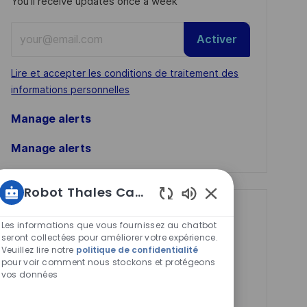
You'll receive updates once a week
Enter
Activer
Email
address
Required
Lire et accepter les conditions de traitement des
(Required)
informations personnelles
Manage alerts
Manage alerts
Robot Thales Carrières
Sons
Get tailored job
de
Les informations que vous fournissez au chatbot
recommendations
chatbot
seront collectées pour améliorer votre expérience.
Veuillez lire notre
politique de confidentialité
activés
based on your
pour voir comment nous stockons et protégeons
interests.
vos données