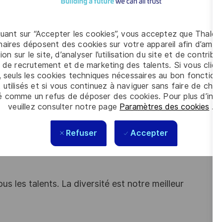
ons en transverse auprès des différentes organisations et
quant sur “Accepter les cookies”, vous acceptez que Thales
aires déposent des cookies sur votre appareil afin d’améli
 Bac + 5) en électronique, vous bénéficiez d'une forte
ion sur le site, d’analyser l’utilisation du site et de contribu
 de recrutement et de marketing des talents. Si vous cliqu
, seuls les cookies techniques nécessaires au bon fonctio
ences, électronique numérique et électronique de
 utilisés et si vous continuez à naviguer sans faire de choi
é comme un refus de déposer des cookies. Pour plus d’info
veuillez consulter notre page
Paramètres des cookies
.
e en matière de matériaux et technologies émergents ?
Refuser
Accepter
s connectiques et êtes stimulé par votre expertise,
ces et collaborations en interne et externe sont également
s les talents. La diversité est notre meilleur