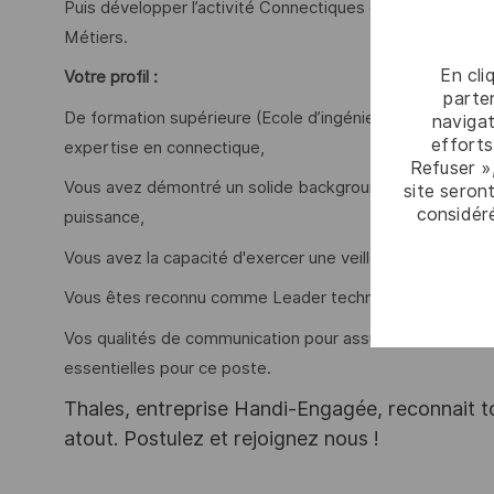
Puis développer l’activité Connectiques et Interconnexi
Métiers.
En cli
Votre profil :
parten
De formation supérieure (Ecole d’ingénieur ou Université
navigat
efforts
expertise en connectique,
Refuser »
Vous avez démontré un solide background en hyperfréqu
site seront
considér
puissance,
Vous avez la capacité d'exercer une veille technologiqu
Vous êtes reconnu comme Leader technique pointu sur le
Vos qualités de communication pour assurer des interfa
essentielles pour ce poste.
Thales, entreprise Handi-Engagée, reconnait tou
atout. Postulez et rejoignez nous !