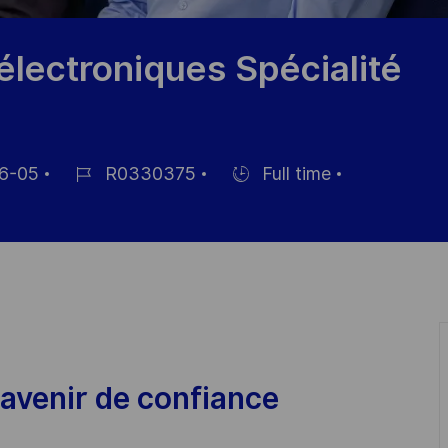
lectroniques Spécialité
6-05
R0330375
Full time
Référence
Hiring
du
Type
poste
avenir de confiance