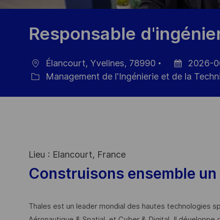
Responsable d'ingénier
Élancourt, Yvelines, 78990
2026-0
localisation
Date
Management de l'Ingénierie et de la Techn
Catégorie
d’affichage
Lieu : Elancourt, France
Construisons ensemble un 
Thales est un leader mondial des hautes technologies spé
Aéronautique & Spatial, et Cyber & Digital. Il développe 