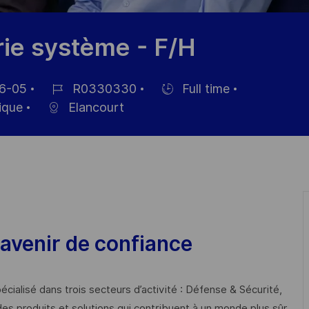
ie système - F/H
6-05
R0330330
Full time
Référence
Hiring
ique
Elancourt
du
Type
poste
avenir de confiance
cialisé dans trois secteurs d’activité : Défense & Sécurité,
des produits et solutions qui contribuent à un monde plus sûr,