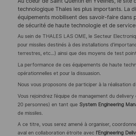
Au coeur de Saint Quentin en Yvelines, le site 
technologique Thales les plus importants. La di
équipements mobilisent des savoir-faire dans p
de sécurité de haute technologie et de servic
Au sein de THALES LAS OME, le Secteur Electroniqu
pour missiles destinés à des installations d’impor
terrestres, etc…) ainsi que des moyens de test poi
La performance de ces équipements de haute technolo
opérationnelles et pour la dissuasion.
Nous vous proposons de participer à la réalisation d
Vous rejoindrez l’équipe de management du delivery
20 personnes) en tant que
System Engineering Manag
de missiles.
A ce titre, vous serez amené à organiser, coordonner
aval en collaboration étroite avec
l’Engineering De