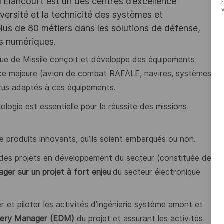
d'Elancourt est un des centres d’excellence
versité et la technicité des systèmes et
lus de 80 métiers dans les solutions de défense,
es numériques.
e de Missile conçoit et développe des équipements
tance majeure (avion de combat RAFALE, navires, systèmes
ntus adaptés à ces équipements.
gie est essentielle pour la réussite des missions
e produits innovants, qu’ils soient embarqués ou non.
 des projets en développement du secteur (constituée de
er sur un projet à fort enjeu
du secteur électronique
 et piloter les activités d’ingénierie système amont et
livery Manager (EDM)
du projet et assurant les activités