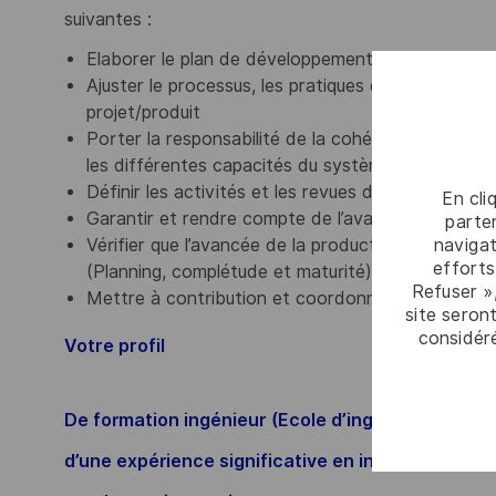
suivantes :
Elaborer le plan de développement pour les parties
Ajuster le processus, les pratiques et l‘environne
projet/produit
Porter la responsabilité de la cohérence et de l
les différentes capacités du système
Définir les activités et les revues d’ingénierie sy
En cli
Garantir et rendre compte de l’avancement techn
parten
navigat
Vérifier que l’avancée de la production des artef
efforts
(Planning, complétude et maturité)
Refuser »
Mettre à contribution et coordonner les principa
site seront
considér
Votre profil
De formation ingénieur (Ecole d’ingénieur ou uni
d’une expérience significative en ingénierie syst