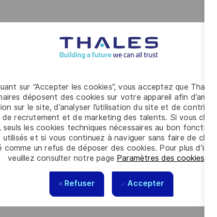
 relatives aux activités d’ingénierie système
ment d’ingénierie système selon les exigences
a complétude de l’ensemble des exigences système pour
stème associées
quant sur “Accepter les cookies”, vous acceptez que Thales
ique IS
aires déposent des cookies sur votre appareil afin d’améli
ion sur le site, d’analyser l’utilisation du site et de contribu
acts d’ingénierie est conforme aux besoins du projet
 de recrutement et de marketing des talents. Si vous cliqu
, seuls les cookies techniques nécessaires au bon fonctio
ux acteurs d’ingénierie système
 utilisés et si vous continuez à naviguer sans faire de choi
é comme un refus de déposer des cookies. Pour plus d’info
veuillez consulter notre page
Paramètres des cookies
.
Refuser
Accepter
versité Bac + 5) orientée électronique, vous disposez
ème (niveau solution globale ou éléments de solution)