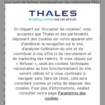
Vous avez de bonnes connaissances des référentiels PSSI /
ANSSI.
Vous êtes reconnu(e) pour votre excellent relationnel et
votre capacité d’analyse et de synthèse afin de proposer
En cliquant sur “Accepter les cookies”, vous
des solutions pragmatiques ?
acceptez que Thales et ses partenaires
Vous avez de très bonnes connaissances des organisations
déposent des cookies sur votre appareil afin
d’améliorer la navigation sur le site,
et enjeux métiers ?
d’analyser l’utilisation du site et de
Alors ce poste est fait pour vous !
contribuer à nos efforts de recrutement et
de marketing des talents. Si vous cliquez sur
Thales, entreprise Handi-Engagée, reconnait
« Refuser », seuls les cookies techniques
tous les talents. La diversité est notre meilleur
nécessaires au bon fonctionnement du site
seront utilisés et si vous continuez à
atout. Postulez et rejoignez nous !
naviguer sans faire de choix, cela sera
Le poste pouvant nécessiter d'accéder à des
considéré comme un refus de déposer des
cookies. Pour plus d’informations, veuillez
informations relevant du secret de la défense
consulter notre page
Paramètres des
nationale, la personne retenue fera l'objet d'une
cookies
.
procédure d’habilitation, conformément aux