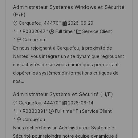
o
d
c
Administrateur Systèmes Windows et Sécurité
n
u
h
(H/F)
p
a
l
D
Carquefou, 44470
2026-06-29
o
g
o
R
a
C
R0332047
Full time
Service Client
s
e
c
é
t
a
Carquefou
t
a
f
e
t
En nous rejoignant à Carquefou, à proximité de
e
l
é
d
é
Nantes, vous intégrez un site dynamique regroupant
i
r
’
g
nos activités de services numériques permettant
s
e
a
o
d’opérer les systèmes d’informations critiques de
a
n
f
r
nos...
t
c
f
i
Administrateur Système et Sécurité (H/F)
i
e
i
e
l
D
Carquefou, 44470
2026-06-14
o
d
c
o
R
a
C
R0330391
Full time
Service Client
n
u
h
c
é
t
a
Carquefou
p
a
a
f
e
t
Nous recherchons un Administrateur Système et
o
g
l
é
d
é
Sécurité pour rejoindre notre équipe dynamique à