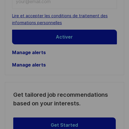
Email
address
Required
Lire et accepter les conditions de traitement des
(Required)
informations personnelles
Activer
Manage alerts
Manage alerts
Get tailored job recommendations
based on your interests.
Get Started