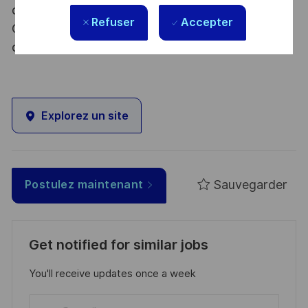
dispositions des articles R.2311-1 et suivants du
Refuser
Accepter
Code de la défense et de l’IGI 1300 SGDSN/PSE
du 09 août 2021.
Explorez un site
Sauvegarder
Postulez maintenant
Get notified for similar jobs
You'll receive updates once a week
Enter