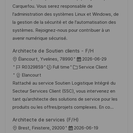
s
e
i
r
’
g
Carquefou. Vous serez responsable de
t
s
e
a
o
l'administration des systèmes Linux et Windows, de
e
a
n
f
r
la gestion de la sécurité et de l'automatisation des
t
c
f
i
systèmes. Rejoignez-nous pour contribuer à un
i
e
i
e
avenir numérique sécurisé.
o
d
c
Architecte de Soutien clients - F/H
n
u
h
l
D
Élancourt, Yvelines, 78990
2026-06-29
p
a
o
R
C
a
R0329859
Full time
Service Client
o
g
c
é
a
t
Elancourt
s
e
a
f
t
e
Rattaché au service Soutien Logistique Intégré du
t
l
é
é
d
Secteur Services Client (SSC), vous intervenez en
e
i
r
g
’
tant qu’architecte des solutions de service pour les
s
e
o
a
produits ou les offres/projets complexes. En co...
a
n
r
f
Architecte de services (F/H)
t
c
i
f
l
D
Brest, Finistere, 29200
2026-06-19
i
e
e
i