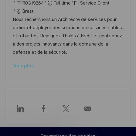
o
R
a
C
R0319264
Full time
Service Client
o
d
c
c
é
t
a
Brest
n
u
h
a
f
e
t
Nous recherchons un Architecte de services pour
p
a
l
é
d
é
définir et déployer des solutions de services fiables
o
g
i
r
’
g
et robustes. Rejoignez Thales à Brest et contribuez
s
e
s
e
a
o
à des projets innovants dans le domaine de la
t
a
n
f
r
défense et de la sécurité.
e
t
c
f
i
Voir plus
i
e
i
e
o
d
c
n
u
h
p
a
o
g
s
e
Partager
Partager
Partager
Partager
t
e
via
via
via
par