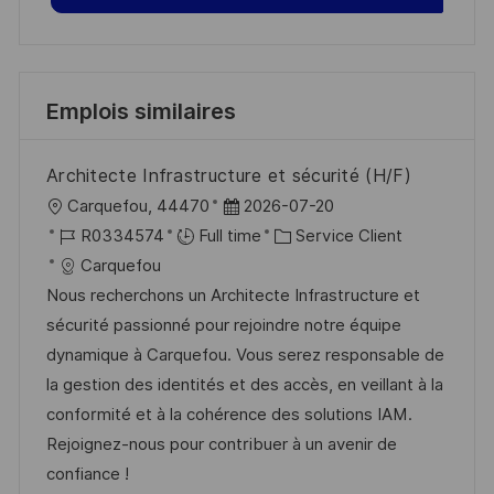
Emplois similaires
Architecte Infrastructure et sécurité (H/F)
l
D
Carquefou, 44470
2026-07-20
o
R
a
C
R0334574
Full time
Service Client
c
é
t
a
Carquefou
a
f
e
t
Nous recherchons un Architecte Infrastructure et
l
é
d
é
sécurité passionné pour rejoindre notre équipe
i
r
’
g
dynamique à Carquefou. Vous serez responsable de
s
e
a
o
la gestion des identités et des accès, en veillant à la
a
n
f
r
conformité et à la cohérence des solutions IAM.
t
c
f
i
Rejoignez-nous pour contribuer à un avenir de
i
e
i
e
confiance !