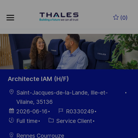
Skip to main content
Skip to main content
(0)
-
-
Architecte IAM (H/F)
localisation
Saint-Jacques-de-la-Lande, Ille-et-
Vilaine, 35136
Date
Référence
2026-06-16
R0330249
d’affichage
du poste
Hiring
Catégorie
Full time
Service Client
Type
Rennes Courrouze