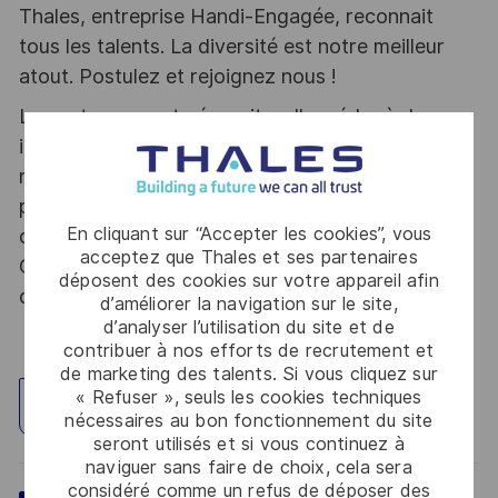
Thales, entreprise Handi-Engagée, reconnait
tous les talents. La diversité est notre meilleur
atout. Postulez et rejoignez nous !
Le poste pouvant nécessiter d'accéder à des
informations relevant du secret de la défense
nationale, la personne retenue fera l'objet d'une
procédure d’habilitation, conformément aux
En cliquant sur “Accepter les cookies”, vous
dispositions des articles R.2311-1 et suivants du
acceptez que Thales et ses partenaires
Code de la défense et de l’IGI 1300 SGDSN/PSE
déposent des cookies sur votre appareil afin
du 09 août 2021.
d’améliorer la navigation sur le site,
d’analyser l’utilisation du site et de
contribuer à nos efforts de recrutement et
de marketing des talents. Si vous cliquez sur
« Refuser », seuls les cookies techniques
Explorez un site
nécessaires au bon fonctionnement du site
seront utilisés et si vous continuez à
naviguer sans faire de choix, cela sera
considéré comme un refus de déposer des