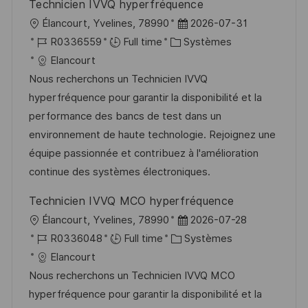
Technicien IVVQ hyperfréquence
o
d
c
l
D
Élancourt, Yvelines, 78990
2026-07-31
n
u
h
o
R
C
a
R0336559
Full time
Systèmes
p
a
c
é
a
t
Elancourt
o
g
a
f
t
e
Nous recherchons un Technicien IVVQ
s
e
l
é
é
d
hyperfréquence pour garantir la disponibilité et la
t
i
r
g
’
performance des bancs de test dans un
e
s
e
o
a
environnement de haute technologie. Rejoignez une
a
n
r
f
équipe passionnée et contribuez à l'amélioration
t
c
i
f
continue des systèmes électroniques.
i
e
e
i
Technicien IVVQ MCO hyperfréquence
o
d
c
l
D
Élancourt, Yvelines, 78990
2026-07-28
n
u
h
o
R
C
a
R0336048
Full time
Systèmes
p
a
c
é
a
t
Elancourt
o
g
a
f
t
e
Nous recherchons un Technicien IVVQ MCO
s
e
l
é
é
d
hyperfréquence pour garantir la disponibilité et la
t