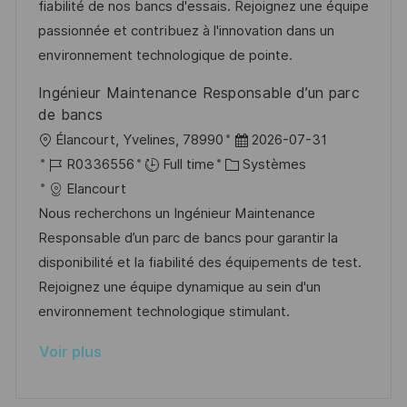
i
r
g
’
fiabilité de nos bancs d'essais. Rejoignez une équipe
e
s
e
o
a
passionnée et contribuez à l'innovation dans un
a
n
r
f
environnement technologique de pointe.
t
c
i
f
Ingénieur Maintenance Responsable d’un parc
i
e
e
i
de bancs
o
d
c
l
D
Élancourt, Yvelines, 78990
2026-07-31
n
u
h
o
R
C
a
R0336556
Full time
Systèmes
p
a
c
é
a
t
Elancourt
o
g
a
f
t
e
Nous recherchons un Ingénieur Maintenance
s
e
l
é
é
d
Responsable d’un parc de bancs pour garantir la
t
i
r
g
’
disponibilité et la fiabilité des équipements de test.
e
s
e
o
a
Rejoignez une équipe dynamique au sein d'un
a
n
r
f
environnement technologique stimulant.
t
c
i
f
Voir plus
i
e
e
i
o
d
c