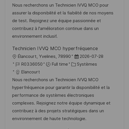
a
f
t
e
Nous recherchons un Technicien IVVQ MCO pour
l
é
é
d
assurer la disponibilité et la fiabilité de nos moyens
i
r
g
’
de test. Rejoignez une équipe passionnée et
s
e
o
a
contribuez à l'amélioration continue dans un
a
n
r
f
environnement inclusif.
t
c
i
f
Technicien IVVQ MCO hyperfréquence
i
e
e
i
l
D
Élancourt, Yvelines, 78990
2026-07-28
o
d
c
o
R
C
a
R0336050
Full time
Systèmes
n
u
h
c
é
a
t
Elancourt
p
a
a
f
t
e
Nous recherchons un Technicien IVVQ MCO
o
g
l
é
é
d
hyperfréquence pour garantir la disponibilité et la
s
e
i
r
g
’
performance de systèmes électroniques
t
s
e
o
a
complexes. Rejoignez notre équipe dynamique et
e
a
n
r
f
contribuez à des projets stratégiques dans un
t
c
i
f
environnement de haute technologie.
i
e
e
i