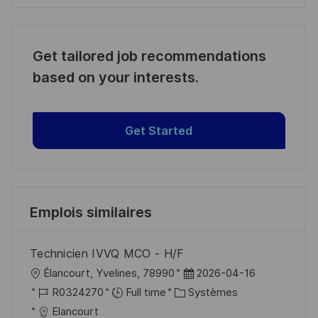
Get tailored job recommendations
based on your interests.
Get Started
Emplois similaires
Technicien IVVQ MCO - H/F
l
D
Élancourt, Yvelines, 78990
2026-04-16
o
R
C
a
R0324270
Full time
Systèmes
c
é
a
t
Elancourt