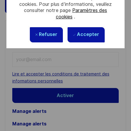
cookies. Pour plus d’informations, veuillez
Sauvegarder
Postulez maintenant
consulter notre page
Paramètres des
cookies
.
Get notified for similar jobs
Refuser
Accepter
You'll receive updates once a week
Enter
Email
address
Required
Lire et accepter les conditions de traitement des
(Required)
informations personnelles
Activer
Manage alerts
Manage alerts