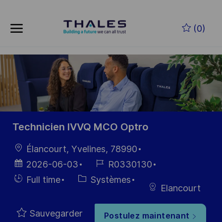
Skip to main content
Skip to main content
(0)
-
-
Technicien IVVQ MCO Optro
localisation
Élancourt, Yvelines, 78990
Date
Référence
2026-06-03
R0330130
d’affichage
du poste
Hiring
Catégorie
Full time
Systèmes
Elancourt
Type
Sauvegarder
Postulez maintenant