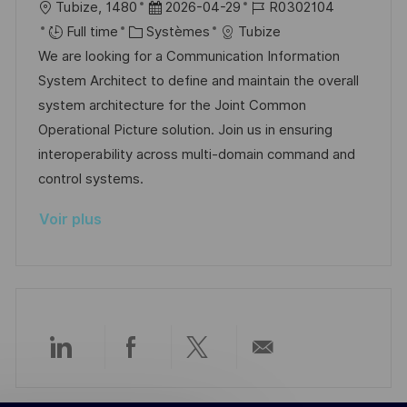
l
D
R
Tubize, 1480
2026-04-29
R0302104
p
a
o
C
a
é
Full time
Systèmes
Tubize
o
g
c
a
t
f
We are looking for a Communication Information
s
e
a
t
e
é
System Architect to define and maintain the overall
t
l
é
d
r
system architecture for the Joint Common
e
i
g
’
e
Operational Picture solution. Join us in ensuring
s
o
a
n
interoperability across multi-domain command and
a
r
f
c
control systems.
t
i
f
e
Voir plus
i
e
i
d
o
c
u
n
h
p
a
o
g
s
e
t
Partager
Partager
Partager
Partager
e