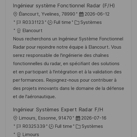
Ingénieur système Fonctionnel Radar (F/H)
l
D
Élancourt, Yvelines, 78990
2026-06-12
o
R
C
a
R0331123
Full time
Systèmes
c
é
a
t
Elancourt
a
f
t
e
Nous recherchons un Ingénieur Système Fonctionnel
l
é
é
d
Radar pour rejoindre notre équipe à Elancourt. Vous
i
r
g
’
serez responsable de l'ingénierie des chaînes
s
e
o
a
fonctionnelles du radar, en spécifiant des solutions
a
n
r
f
et en participant à l'intégration et à la validation des
t
c
i
f
performances. Rejoignez-nous pour contribuer à
i
e
e
i
des projets innovants dans le domaine de la défense
o
d
c
et de l'aéronautique.
n
u
h
Ingénieur Systèmes Expert Radar F/H
p
a
l
D
Limours, Essonne, 91470
2026-07-16
o
g
o
R
a
C
R0325339
Full time
Systèmes
s
e
c
é
t
a
Limours