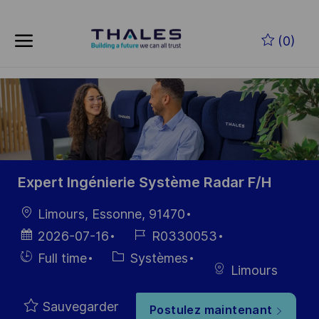
Skip to main content
Skip to main content
(0)
-
-
Expert Ingénierie Système Radar F/H
localisation
Limours, Essonne, 91470
Date
Référence
2026-07-16
R0330053
d’affichage
du poste
Hiring
Catégorie
Full time
Systèmes
Limours
Type
Sauvegarder
Postulez maintenant