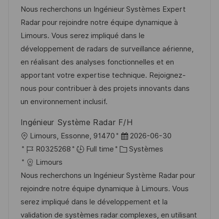
t
a
f
e
t
Nous recherchons un Ingénieur Systèmes Expert
e
l
é
d
é
Radar pour rejoindre notre équipe dynamique à
i
r
’
g
Limours. Vous serez impliqué dans le
s
e
a
o
développement de radars de surveillance aérienne,
a
n
f
r
en réalisant des analyses fonctionnelles et en
t
c
f
i
apportant votre expertise technique. Rejoignez-
i
e
i
e
nous pour contribuer à des projets innovants dans
o
d
c
un environnement inclusif.
n
u
h
Ingénieur Système Radar F/H
p
a
l
D
Limours, Essonne, 91470
2026-06-30
o
g
o
R
C
a
R0325268
Full time
Systèmes
s
e
c
é
a
t
Limours
t
a
f
t
e
Nous recherchons un Ingénieur Système Radar pour
e
l
é
é
d
rejoindre notre équipe dynamique à Limours. Vous
i
r
g
’
serez impliqué dans le développement et la
s
e
o
a
validation de systèmes radar complexes, en utilisant