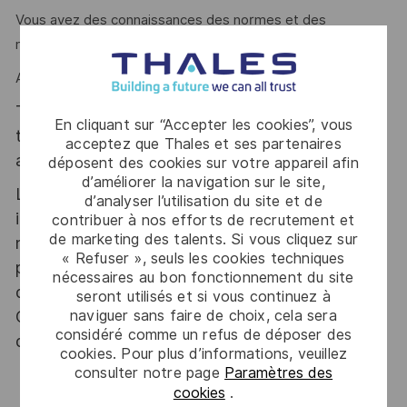
Vous avez des connaissances des normes et des
régulations en vigueur concernant les systèmes Radar ?
Alors ce poste est fait pour vous !
Thales, entreprise Handi-Engagée, reconnait
En cliquant sur “Accepter les cookies”, vous
tous les talents. La diversité est notre meilleur
acceptez que Thales et ses partenaires
atout. Postulez et rejoignez nous !
déposent des cookies sur votre appareil afin
d’améliorer la navigation sur le site,
Le poste pouvant nécessiter d'accéder à des
d’analyser l’utilisation du site et de
informations relevant du secret de la défense
contribuer à nos efforts de recrutement et
de marketing des talents. Si vous cliquez sur
nationale, la personne retenue fera l'objet d'une
« Refuser », seuls les cookies techniques
procédure d’habilitation, conformément aux
nécessaires au bon fonctionnement du site
dispositions des articles R.2311-1 et suivants du
seront utilisés et si vous continuez à
naviguer sans faire de choix, cela sera
Code de la défense et de l’IGI 1300 SGDSN/PSE
considéré comme un refus de déposer des
du 09 août 2021.
cookies. Pour plus d’informations, veuillez
consulter notre page
Paramètres des
cookies
.