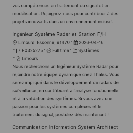
a
n
r
f
vos compétences en traitement du signal et en
t
c
i
f
modélisation. Rejoignez-nous pour contribuer à des
i
e
e
i
projets innovants dans un environnement inclusif.
o
d
c
Ingénieur Système Radar et Station F/H
n
u
h
l
D
Limours, Essonne, 91470
2026-04-16
p
a
o
R
C
a
R0325275
Full time
Systèmes
o
g
c
é
a
t
Limours
s
e
a
f
t
e
Nous recherchons un Ingénieur Système Radar pour
t
l
é
é
d
rejoindre notre équipe dynamique chez Thales. Vous
e
i
r
g
’
serez impliqué dans le développement de radars de
s
e
o
a
surveillance, en contribuant à l'analyse fonctionnelle
a
n
r
f
et à la validation des systèmes. Si vous avez une
t
c
i
f
passion pour les systèmes complexes et le
i
e
e
i
traitement du signal, postulez dès maintenant !
o
d
c
Communication Information System Architect
n
u
h