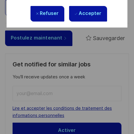
Explorez un site
Refuser
Accepter
Sauvegarder
Postulez maintenant
Get notified for similar jobs
You'll receive updates once a week
Enter
Email
address
Required
Lire et accepter les conditions de traitement des
(Required)
informations personnelles
Activer