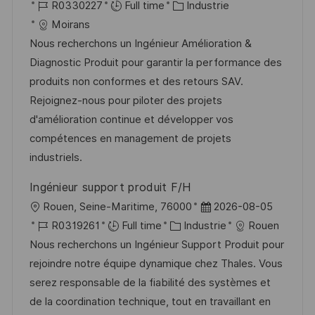
o
R
a
C
R0330227
Full time
Industrie
o
g
c
é
t
a
Moirans
s
e
a
f
e
t
Nous recherchons un Ingénieur Amélioration &
t
l
é
d
é
Diagnostic Produit pour garantir la performance des
e
i
r
’
g
produits non conformes et des retours SAV.
s
e
a
o
Rejoignez-nous pour piloter des projets
a
n
f
r
d'amélioration continue et développer vos
t
c
f
i
compétences en management de projets
i
e
i
e
industriels.
o
d
c
Ingénieur support produit F/H
n
u
h
l
D
Rouen, Seine-Maritime, 76000
2026-08-05
p
a
o
R
C
a
R0319261
Full time
Industrie
Rouen
o
g
c
é
a
t
Nous recherchons un Ingénieur Support Produit pour
s
e
a
f
t
e
rejoindre notre équipe dynamique chez Thales. Vous
t
l
é
é
d
serez responsable de la fiabilité des systèmes et
e
i
r
g
’
de la coordination technique, tout en travaillant en