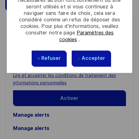
nécessaires au bon fonctionnement du site
Sauvegarder
Postulez maintenant
seront utilisés et si vous continuez à
naviguer sans faire de choix, cela sera
considéré comme un refus de déposer des
cookies. Pour plus d’informations, veuillez
Get notified for similar jobs
consulter notre page
Paramètres des
cookies
.
You'll receive updates once a week
Enter
Refuser
Accepter
Email
address
Required
Lire et accepter les conditions de traitement des
(Required)
informations personnelles
Activer
Manage alerts
Manage alerts