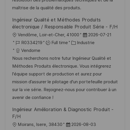
t
c
i
f
maîtrise de la qualité des produits.
i
e
e
i
Ingénieur Qualité et Méthodes Produits
o
d
c
électronique / Responsable Produit Série - F/H
n
u
h
l
D
Vendôme, Loir-et-Cher, 41000
2026-07-21
p
a
o
R
C
a
R0334219
Full time
Industrie
o
g
c
é
a
t
Vendome
s
e
a
f
t
e
Nous recherchons notre futur Ingénieur Qualité et
t
l
é
é
d
Méthodes Produits électronique. Vous intégrerez
e
i
r
g
’
l'équipe support de production et aurez pour
s
e
o
a
mission d’assurer le pilotage d'un portefeuille produit
a
n
r
f
sur la vie série. Rejoignez-nous pour contribuer à un
t
c
i
f
avenir de confiance !
i
e
e
i
Ingénieur Amélioration & Diagnostic Produit -
o
d
c
F/H
n
u
h
l
D
Moirans, Isere, 38430
2026-08-03
p
a