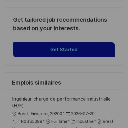
Get tailored job recommendations
based on your interests.
Get Started
Emplois similaires
Ingénieur chargé de performance industrielle
(H/F)
l
D
Brest, Finistere, 29200
2026-07-20
o
R
a
C
R0335088
Full time
Industrie
Brest