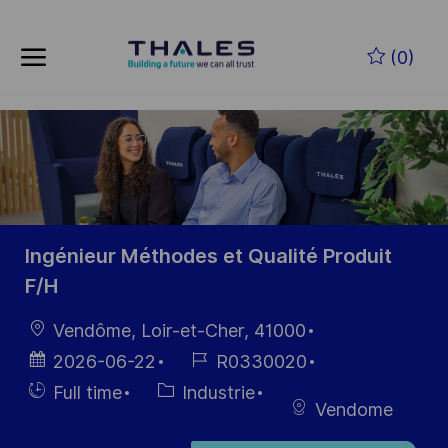
Skip to main content
Skip to main content
(0)
-
-
Ingénieur Méthodes et Qualité Produit
F/H
localisation
Vendôme, Loir-et-Cher, 41000
Date
Référence
2026-06-22
R0330020
d’affichage
du poste
Hiring
Catégorie
Full time
Industrie
Vendome
Type