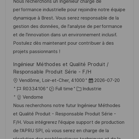
c
é
t
a
Nous recherchons un Ingénieur chargé de
a
f
e
t
performance industrielle pour rejoindre notre équipe
l
é
d
é
dynamique à Brest. Vous serez responsable de la
i
r
’
g
gestion des données, de l'analyse de performance
s
e
a
o
et de l'innovation dans un environnement inclusif.
a
n
f
r
Postulez dès maintenant pour contribuer à des
t
c
f
i
projets passionnants !
i
e
i
e
Ingénieur Méthodes et Qualité Produit /
o
d
c
Responsable Produit Série - F/H
n
u
h
l
D
Vendôme, Loir-et-Cher, 41000
2026-07-20
p
a
o
R
C
a
R0334106
Full time
Industrie
o
g
c
é
a
t
Vendome
s
e
a
f
t
e
Nous recherchons notre futur Ingénieur Méthodes
t
l
é
é
d
et Qualité Produit - Responsable Produit Série -
e
i
r
g
’
F/H. Vous intégrerez l'équipe support de production
s
e
o
a
de l'APRU SPI, où vous serez en charge de la
a
n
r
f
résolution des problématiques techniques et de la