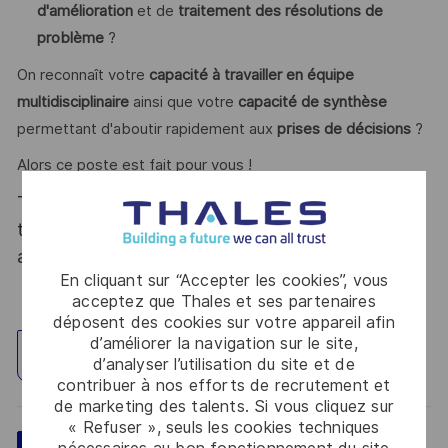
d'amélioration
et de
traitement des résolutions de
problème
?
On reconnaît votre
capacité à travailler en équipe
multidisciplinaire
ainsi que votre
capacité de synthèse
permettant d'aboutir rapidement aux
prises de décisions
?
Alors ce poste est fait pour vous !
Thales, entreprise Handi-Engagée, reconnait
tous les talents. La diversité est notre meilleur
atout. Postulez et rejoignez nous !
En cliquant sur “Accepter les cookies”, vous
acceptez que Thales et ses partenaires
déposent des cookies sur votre appareil afin
d’améliorer la navigation sur le site,
Explorez un site
d’analyser l’utilisation du site et de
contribuer à nos efforts de recrutement et
de marketing des talents. Si vous cliquez sur
« Refuser », seuls les cookies techniques