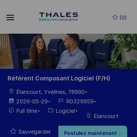
Skip to main content
Skip to main content
(0)
-
-
Référent Composant Logiciel (F/H)
localisation
Élancourt, Yvelines, 78990
Date
Référence
2026-05-29
R0329959
d’affichage
du poste
Hiring
Catégorie
Full time
Logiciel
Elancourt
Type
Sauvegarder
Postulez maintenant