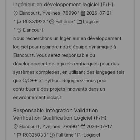
Ingénieur en développement logiciel (F/H)
l
D
Élancourt, Yvelines, 78990
2026-07-21
o
R
C
a
R0331923
Full time
Logiciel
c
é
a
t
Elancourt
a
f
t
e
Nous recherchons un Ingénieur en développement
l
é
é
d
logiciel pour rejoindre notre équipe dynamique à
i
r
g
’
Elancourt. Vous serez responsable du
s
e
o
a
développement de logiciels embarqués pour des
a
n
r
f
systèmes complexes, en utilisant des langages tels
t
c
i
f
que C/C++ et Python. Rejoignez-nous pour
i
e
e
i
contribuer à des projets innovants dans un
o
d
c
environnement inclusif.
n
u
h
Responsable Intégration Validation
p
a
Vérification Qualification Logiciel (F/H)
o
g
l
D
Élancourt, Yvelines, 78990
2026-07-17
s
e
o
R
C
a
R0325833
Full time
Logiciel
t