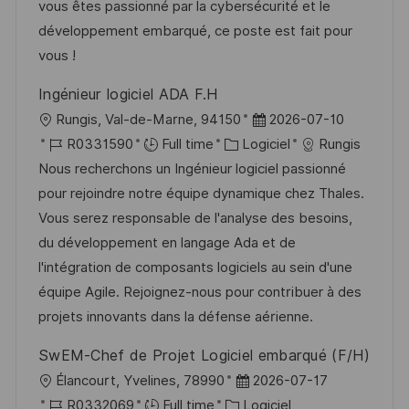
s
e
a
o
vous êtes passionné par la cybersécurité et le
a
n
f
r
développement embarqué, ce poste est fait pour
t
c
f
i
vous !
i
e
i
e
Ingénieur logiciel ADA F.H
o
d
c
l
D
Rungis, Val-de-Marne, 94150
2026-07-10
n
u
h
o
R
C
a
R0331590
Full time
Logiciel
Rungis
p
a
c
é
a
t
Nous recherchons un Ingénieur logiciel passionné
o
g
a
f
t
e
pour rejoindre notre équipe dynamique chez Thales.
s
e
l
é
é
d
Vous serez responsable de l'analyse des besoins,
t
i
r
g
’
du développement en langage Ada et de
e
s
e
o
a
l'intégration de composants logiciels au sein d'une
a
n
r
f
équipe Agile. Rejoignez-nous pour contribuer à des
t
c
i
f
projets innovants dans la défense aérienne.
i
e
e
i
SwEM-Chef de Projet Logiciel embarqué (F/H)
o
d
c
l
D
Élancourt, Yvelines, 78990
2026-07-17
n
u
h
o
R
C
a
R0332069
Full time
Logiciel