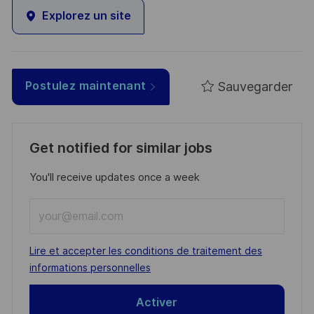
Explorez un site
Sauvegarder
Postulez maintenant
Get notified for similar jobs
You'll receive updates once a week
Enter
Email
address
Required
Lire et accepter les conditions de traitement des
(Required)
informations personnelles
Activer