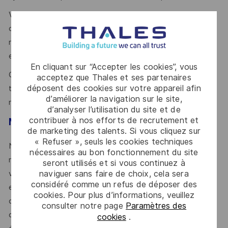
Vous avez le goût du travail en équipe et du partage
d'expérience, vous êtes force de proposition, aimant
relever les challenges. Vous avez le sens de l'engagement
et des résultats.
En cliquant sur “Accepter les cookies”, vous
On vous reconnait pour votre communication et capacité à
acceptez que Thales et ses partenaires
déposent des cookies sur votre appareil afin
travailler collectivement avec les différents acteurs et
d’améliorer la navigation sur le site,
métiers. Votre leadership est reconnu.
d’analyser l’utilisation du site et de
contribuer à nos efforts de recrutement et
Mot de l’équipe
de marketing des talents. Si vous cliquez sur
« Refuser », seuls les cookies techniques
Notre équipe logiciel est intégrée dans une cellule projet
nécessaires au bon fonctionnement du site
multi-métiers et dans un environnement technique riche et
seront utilisés et si vous continuez à
naviguer sans faire de choix, cela sera
varié. Notre force est notre adaptation entre nos
considéré comme un refus de déposer des
engagements opérationnels projet, la recherche constante
cookies. Pour plus d’informations, veuillez
d’innovation dans nos produits et process, et la promotion
consulter notre page
Paramètres des
des idées et des chantiers d’amélioration continue. Notre
cookies
.