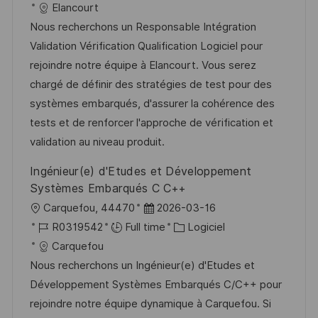
c
é
a
t
Elancourt
e
a
f
t
e
Nous recherchons un Responsable Intégration
l
é
é
d
Validation Vérification Qualification Logiciel pour
i
r
g
’
rejoindre notre équipe à Elancourt. Vous serez
s
e
o
a
chargé de définir des stratégies de test pour des
a
n
r
f
systèmes embarqués, d'assurer la cohérence des
t
c
i
f
tests et de renforcer l'approche de vérification et
i
e
e
i
validation au niveau produit.
o
d
c
Ingénieur(e) d'Etudes et Développement
n
u
h
Systèmes Embarqués C C++
p
a
l
D
Carquefou, 44470
2026-03-16
o
g
o
R
a
C
R0319542
Full time
Logiciel
s
e
c
é
t
a
Carquefou
t
a
f
e
t
Nous recherchons un Ingénieur(e) d'Etudes et
e
l
é
d
é
Développement Systèmes Embarqués C/C++ pour
i
r
’
g
rejoindre notre équipe dynamique à Carquefou. Si