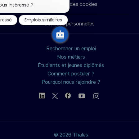
Paramètres des cookies
la
ous intéresse ?
notification
LinkedIn
Facebook
twitter
e-
du
éressé
Emplois similaires
chatbot
Données personnelles
mail
Rechercher un emploi
Nos métiers
Étudiants et jeunes diplômés
Comment postuler ?
Pourquoi nous rejoindre ?
© 2026 Thales