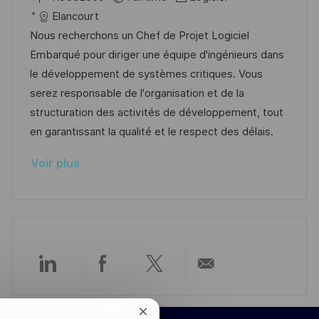
p
a
c
é
a
t
Elancourt
o
g
a
f
t
e
Nous recherchons un Chef de Projet Logiciel
s
e
l
é
é
d
Embarqué pour diriger une équipe d'ingénieurs dans
t
i
r
g
’
le développement de systèmes critiques. Vous
e
s
e
o
a
serez responsable de l'organisation et de la
a
n
r
f
structuration des activités de développement, tout
t
c
i
f
en garantissant la qualité et le respect des délais.
i
e
e
i
Voir plus
o
d
c
n
u
h
p
a
o
g
s
e
t
Partager
Partager
Partager
Partager
e
via
via
via
par
Fermer