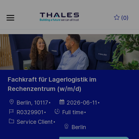
Skip to main content
Skip to main content
(0)
-
-
Fachkraft für Lagerlogistik im
Rechenzentrum (w/m/d)
localisation
Date
Berlin, 10117
2026-06-11
d’affichage
Référence
Hiring
R0329901
Full time
du poste
Type
Catégorie
Service Client
Berlin