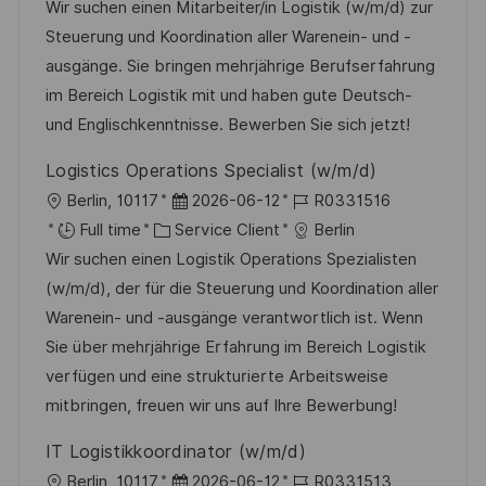
c
a
t
f
Wir suchen einen Mitarbeiter/in Logistik (w/m/d) zur
a
t
e
é
Steuerung und Koordination aller Warenein- und -
l
é
d
r
ausgänge. Sie bringen mehrjährige Berufserfahrung
i
g
’
e
im Bereich Logistik mit und haben gute Deutsch-
s
o
a
n
und Englischkenntnisse. Bewerben Sie sich jetzt!
a
r
f
c
Logistics Operations Specialist (w/m/d)
t
i
f
e
l
D
R
Berlin, 10117
2026-06-12
R0331516
i
e
i
d
o
C
a
é
Full time
Service Client
Berlin
o
c
u
c
a
t
f
Wir suchen einen Logistik Operations Spezialisten
n
h
p
a
t
e
é
(w/m/d), der für die Steuerung und Koordination aller
a
o
l
é
d
r
Warenein- und -ausgänge verantwortlich ist. Wenn
g
s
i
g
’
e
Sie über mehrjährige Erfahrung im Bereich Logistik
e
t
s
o
a
n
verfügen und eine strukturierte Arbeitsweise
e
a
r
f
c
mitbringen, freuen wir uns auf Ihre Bewerbung!
t
i
f
e
IT Logistikkoordinator (w/m/d)
i
e
i
d
l
D
R
Berlin, 10117
2026-06-12
R0331513