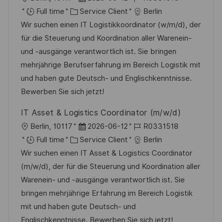
o
c
u
o
C
a
é
Full time
Service Client
Berlin
n
h
p
c
a
t
f
Wir suchen einen IT Logistikkoordinator (w/m/d), der
a
o
a
t
e
é
für die Steuerung und Koordination aller Warenein-
g
s
l
é
d
r
und -ausgänge verantwortlich ist. Sie bringen
e
t
i
g
’
e
mehrjährige Berufserfahrung im Bereich Logistik mit
e
s
o
a
n
und haben gute Deutsch- und Englischkenntnisse.
a
r
f
c
Bewerben Sie sich jetzt!
t
i
f
e
IT Asset & Logistics Coordinator (m/w/d)
i
e
i
d
l
D
R
Berlin, 10117
2026-06-12
R0331518
o
c
u
o
C
a
é
Full time
Service Client
Berlin
n
h
p
c
a
t
f
Wir suchen einen IT Asset & Logistics Coordinator
a
o
a
t
e
é
(m/w/d), der für die Steuerung und Koordination aller
g
s
l
é
d
r
Warenein- und -ausgänge verantwortlich ist. Sie
e
t
i
g
’
e
bringen mehrjährige Erfahrung im Bereich Logistik
e
s
o
a
n
mit und haben gute Deutsch- und
a
r
f
c
Englischkenntnisse. Bewerben Sie sich jetzt!