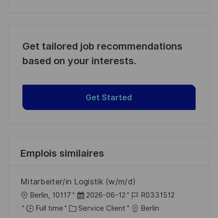
Get tailored job recommendations
based on your interests.
Get Started
Emplois similaires
Mitarbeiter/in Logistik (w/m/d)
l
D
R
Berlin, 10117
2026-06-12
R0331512
o
C
a
é
Full time
Service Client
Berlin