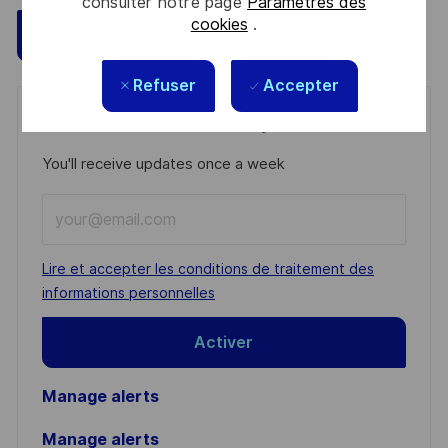
consulter notre page
Paramètres des
cookies
.
Sauvegarder
Postulez maintenant
Refuser
Accepter
Get notified for similar jobs
You'll receive updates once a week
Enter
Email
address
Required
Lire et accepter les conditions de traitement des
(Required)
informations personnelles
Activer
Manage alerts
Manage alerts