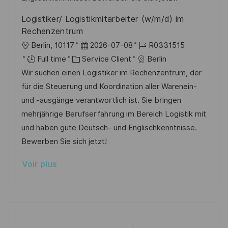
t
i
f
e
Logistiker/ Logistikmitarbeiter (w/m/d) im
i
e
i
d
Rechenzentrum
o
c
u
l
D
R
Berlin, 10117
2026-07-08
R0331515
n
h
p
o
C
a
é
Full time
Service Client
Berlin
a
o
c
a
t
f
Wir suchen einen Logistiker im Rechenzentrum, der
g
s
a
t
e
é
für die Steuerung und Koordination aller Warenein-
e
t
l
é
d
r
und -ausgänge verantwortlich ist. Sie bringen
e
i
g
’
e
mehrjährige Berufserfahrung im Bereich Logistik mit
s
o
a
n
und haben gute Deutsch- und Englischkenntnisse.
a
r
f
c
Bewerben Sie sich jetzt!
t
i
f
e
Voir plus
i
e
i
d
o
c
u
n
h
p
a
o
g
s