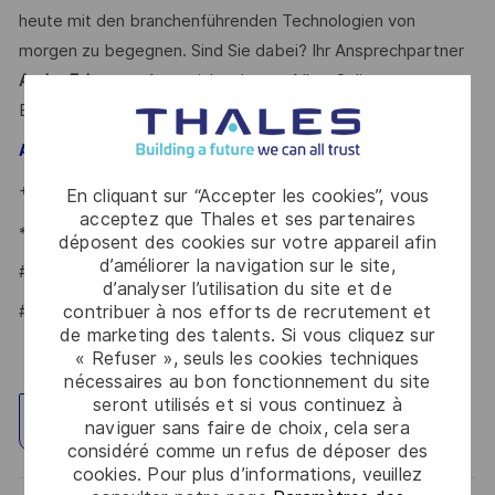
heute mit den branchenführenden Technologien von
morgen zu begegnen. Sind Sie dabei? Ihr Ansprechpartner
Andre Fuhrmann
freut sich schon auf Ihre Online-
Bewerbung.
– Talent Acquisition Partner
Andre Fuhrmann
+49 7156 / 302 - 22002
En cliquant sur “Accepter les cookies”, vous
acceptez que Thales et ses partenaires
*Human Intelligence
déposent des cookies sur votre appareil afin
d’améliorer la navigation sur le site,
#LI-AF1
d’analyser l’utilisation du site et de
contribuer à nos efforts de recrutement et
#LI-ONSITE
de marketing des talents. Si vous cliquez sur
« Refuser », seuls les cookies techniques
nécessaires au bon fonctionnement du site
seront utilisés et si vous continuez à
Explorez un site
naviguer sans faire de choix, cela sera
considéré comme un refus de déposer des
cookies. Pour plus d’informations, veuillez