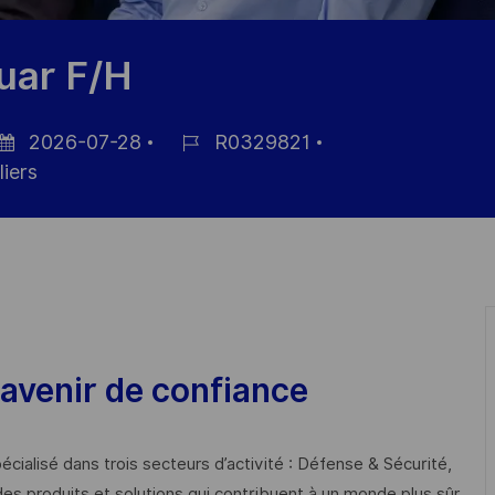
uar F/H
2026-07-28
R0329821
te
Référence
iers
affichage
du
poste
avenir de confiance
cialisé dans trois secteurs d’activité : Défense & Sécurité,
des produits et solutions qui contribuent à un monde plus sûr,