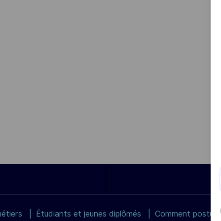
étiers
Étudiants et jeunes diplômés
Comment postuler