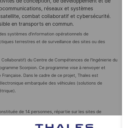
tivités de conception, de développement et de
iocommunications, réseaux et systèmes
satellite, combat collaboratif et cybersécurité.
ssible en transports en commun.
es systèmes d'information opérationnels de
ques terrestres et de surveillance des sites ou des
t Collaboratif) du Centre de Compétences de l'Ingénierie du
programme Scorpion. Ce programme vise à renvoyer et
Française. Dans le cadre de ce projet, Thales est
électronique embarquée des véhicules (solutions de
étrique).
stituée de 14 personnes, répartie sur les sites de