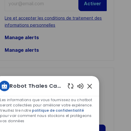
Activer
Email
address
Required
Lire et accepter les conditions de traitement des
(Required)
informations personnelles
Manage alerts
Manage alerts
Get tailored job
Robot Thales Carrières
recommendations
Sons
based on your
de
Les informations que vous fournissez au chatbot
interests.
chatbot
seront collectées pour améliorer votre expérience.
Veuillez lire notre
politique de confidentialité
activés
pour voir comment nous stockons et protégeons
vos données