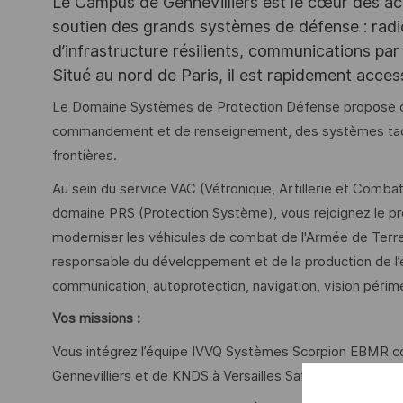
Le Campus de Gennevilliers est le cœur des ac
soutien des grands systèmes de défense : rad
d’infrastructure résilients, communications par 
Situé au nord de Paris, il est rapidement acce
Le Domaine Systèmes de Protection Défense propose d
commandement et de renseignement, des systèmes tacti
frontières.
Au sein du service VAC (Vétronique, Artillerie et Comba
domaine PRS (Protection Système), vous rejoignez le 
moderniser les véhicules de combat de l'Armée de Terre 
responsable du développement et de la production de l’
communication, autoprotection, navigation, vision périm
Vos missions :
Vous intégrez l’équipe IVVQ Systèmes Scorpion EBMR con
Gennevilliers et de KNDS à Versailles Satory.