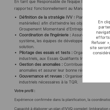
En tant que Responsable de l’équipe IVVQ du Sys
rapportez fonctionnellement au Manager IVVQ et 
Définition de la stratégie IVV :
Planifier et organi
En cli
matérielles) afin d’atteindre les objectifs de co
parten
Groupement Momentané d’Entreprises (GME)
.
navigat
Coordination de l'ingénierie :
Assurer l'interface e
efforts
système, les équipes de développement et les par
Refuser »
solution
.
site seront
Pilotage des essais et tests :
Organiser et partici
considér
industriels, aux Essais Qualifiants Industriels ainsi
Gestion des anomalies :
Contribuer à la formalisat
anomalies et assurer leur bonne résolution
.
Gouvernance et revues :
Organiser les revues int
industriels nécessaires à la TQR
.
Votre profil :
Expérience confirmée dans la planification, la coordinat
Capacité à élaborer un plan d’IVVQ complet (intégration