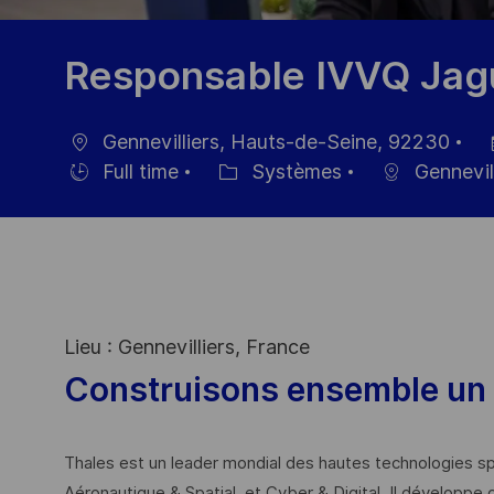
Responsable IVVQ Jag
Gennevilliers, Hauts-de-Seine, 92230
localisation
Da
Full time
Systèmes
Gennevill
Hiring
Catégorie
d’
Type
Lieu : Gennevilliers, France
Construisons ensemble un 
Thales est un leader mondial des hautes technologies spé
Aéronautique & Spatial, et Cyber & Digital. Il développe 