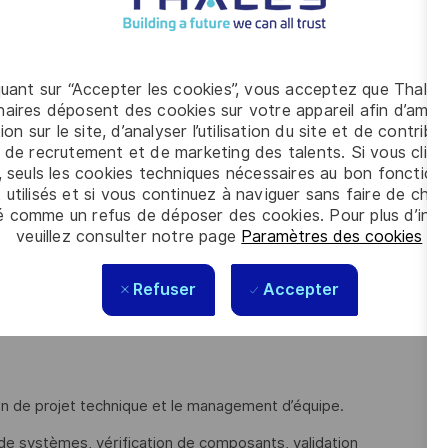
tème SCORPION EBMR pour la variante JAGUAR, vous
à l’EDM JAGUAR
. Vos missions principales sont :
ser les activités ainsi que les ressources (humaines et
quant sur “Accepter les cookies”, vous acceptez que Thales
ûts, délais et performances dans un environnement de
aires déposent des cookies sur votre appareil afin d’améli
ion sur le site, d’analyser l’utilisation du site et de contribu
t la bonne coordination des activités avec l’ingénierie
 de recrutement et de marketing des talents. Si vous cliqu
tenaires du GME pour garantir la conformité de la
, seuls les cookies techniques nécessaires au bon fonctio
 utilisés et si vous continuez à naviguer sans faire de choi
per aux travaux d’intégration, aux tests sur bancs multi-
é comme un refus de déposer des cookies. Pour plus d’info
veuillez consulter notre page
Paramètres des cookies
.
 qu'aux essais en véhicules avec le client
.
ion des résultats de tests, suivre l'enregistrement des
Refuser
Accepter
ernes réglementaires (TRR/TQR) et piloter les essais
ion de projet technique et le management d’équipe.
 de systèmes, vérification de composants, validation