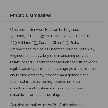
Emplois similaires
Customer Service Reliability Engineer
l
D
R
Praha, 140 00
2026-07-15
R0334516
o
C
a
é
Full time
Service Client
Praha
c
a
t
f
Embrace the role of a Customer Service Reliability
a
t
e
é
Engineer and play a key role in ensuring service
l
é
d
r
reliability and customer satisfaction for cutting-edge
i
g
’
e
digital security solutions. Leverage your expertise in
s
o
a
n
cloud environments, incident management, and
a
r
f
c
technical troubleshooting to drive service
t
i
f
e
excellence and continuous improvement in a
i
e
i
d
dynamic, international setting.
o
c
u
Servicetechniker (m/w/d) Außendienst
n
h
p