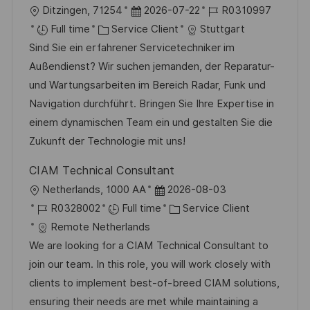
l
D
R
Ditzingen, 71254
2026-07-22
R0310997
a
o
o
C
a
é
Full time
Service Client
Stuttgart
g
s
c
a
t
f
Sind Sie ein erfahrener Servicetechniker im
e
t
a
t
e
é
Außendienst? Wir suchen jemanden, der Reparatur-
e
l
é
d
r
und Wartungsarbeiten im Bereich Radar, Funk und
i
g
’
e
Navigation durchführt. Bringen Sie Ihre Expertise in
s
o
a
n
einem dynamischen Team ein und gestalten Sie die
a
r
f
c
Zukunft der Technologie mit uns!
t
i
f
e
CIAM Technical Consultant
i
e
i
d
l
D
Netherlands, 1000 AA
2026-08-03
o
c
u
o
R
a
C
R0328002
Full time
Service Client
n
h
p
c
é
t
a
Remote Netherlands
a
o
a
f
e
t
We are looking for a CIAM Technical Consultant to
g
s
l
é
d
é
join our team. In this role, you will work closely with
e
t
i
r
’
g
clients to implement best-of-breed CIAM solutions,
e
s
e
a
o
ensuring their needs are met while maintaining a