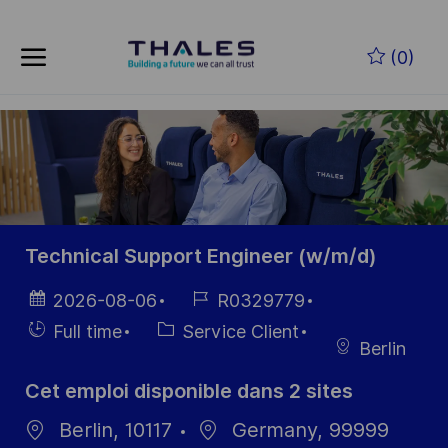
Skip to main content
Skip to main content
(0)
-
-
Technical Support Engineer (w/m/d)
Date
Référence
2026-08-06
R0329779
d’affichage
du poste
Hiring
Catégorie
Full time
Service Client
Berlin
Type
Cet emploi disponible dans 2 sites
Berlin, 10117
Germany, 99999