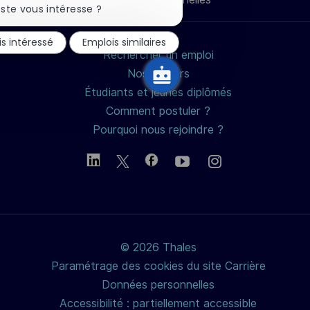
mail
la
ste vous intéresse ?
notification
du
is intéressé
Emplois similaires
chatbot
Rechercher un emploi
Nos métiers
Étudiants et jeunes diplômés
Comment postuler ?
Pourquoi nous rejoindre ?
© 2026 Thales
Paramétrage des cookies du site Carrière
Données personnelles
Accessibilité : partiellement accessible