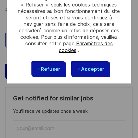
« Refuser », seuls les cookies techniques
#LI-HYBRID
nécessaires au bon fonctionnement du site
seront utilisés et si vous continuez à
naviguer sans faire de choix, cela sera
considéré comme un refus de déposer des
cookies. Pour plus d’informations, veuillez
Explorez un site
consulter notre page
Paramètres des
cookies
.
Refuser
Accepter
Sauvegarder
Postulez maintenant
Get notified for similar jobs
You'll receive updates once a week
Enter
Email