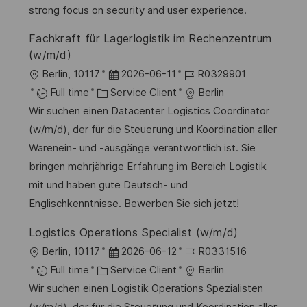
a
n
f
r
strong focus on security and user experience.
t
c
f
i
Fachkraft für Lagerlogistik im Rechenzentrum
i
e
i
e
(w/m/d)
o
d
c
l
D
R
Berlin, 10117
2026-06-11
R0329901
n
u
h
o
C
a
é
Full time
Service Client
Berlin
p
a
c
a
t
f
Wir suchen einen Datacenter Logistics Coordinator
o
g
a
t
e
é
(w/m/d), der für die Steuerung und Koordination aller
s
e
l
é
d
r
Warenein- und -ausgänge verantwortlich ist. Sie
t
i
g
’
e
bringen mehrjährige Erfahrung im Bereich Logistik
e
s
o
a
n
mit und haben gute Deutsch- und
a
r
f
c
Englischkenntnisse. Bewerben Sie sich jetzt!
t
i
f
e
Logistics Operations Specialist (w/m/d)
i
e
i
d
l
D
R
Berlin, 10117
2026-06-12
R0331516
o
c
u
o
C
a
é
Full time
Service Client
Berlin
n
h
p
c
a
t
f
Wir suchen einen Logistik Operations Spezialisten
a
o
a
t
e
é