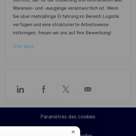
(w/m/d), der für die Steuerung und Koordination aller
g
s
l
é
d
r
Warenein- und -ausgänge verantwortlich ist. Wenn
e
t
i
g
’
e
Sie über mehrjährige Erfahrung im Bereich Logistik
e
s
o
a
n
verfügen und eine strukturierte Arbeitsweise
a
r
f
c
mitbringen, freuen wir uns auf Ihre Bewerbung!
t
i
f
e
Voir plus
i
e
i
d
o
c
u
n
h
p
a
o
g
s
e
t
Partager
Partager
Partager
Partager
e
via
via
via
par
Paramètres des cookies
LinkedIn
Facebook
twitter
e-
Fermer
Données personnelles