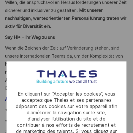
Willen, die anspruchsvollen Herausforderungen unserer Zeit
sicherer und inklusiver zu gestalten.
Mit unserer
nachhaltigen, werteorientierten Personalführung treten wir
aktiv für Diversität ein.
Say HI* – Ihr Weg zu uns
Wenn die Zeichen der Zeit auf Veränderung stehen, sind
unsere internationalen Teams da, um der Komplexität von
heute mit den branchenführenden Technologien von
morgen zu begegnen. Sind Sie dabei? Ihr Ansprechpartner
Andre Fuhrmann
freut sich schon auf Ihre Online-
Bewerbung.
En cliquant sur “Accepter les cookies”, vous
– Talent Acquisition Partner
Andre Fuhrmann
acceptez que Thales et ses partenaires
déposent des cookies sur votre appareil afin
+49 7156 / 302 - 22002
d’améliorer la navigation sur le site,
d’analyser l’utilisation du site et de
*Human Intelligence
contribuer à nos efforts de recrutement et
de marketing des talents. Si vous cliquez sur
#LI-AF1