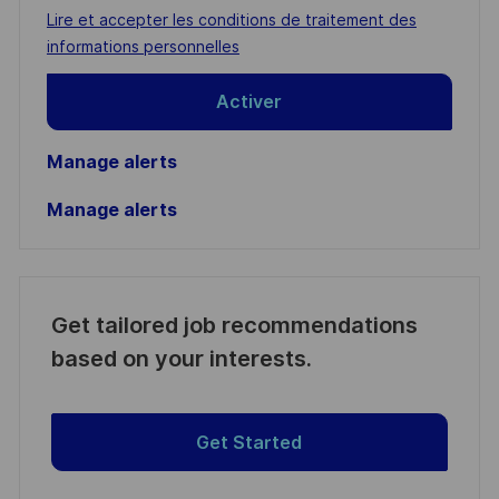
address
Required
Lire et accepter les conditions de traitement des
(Required)
informations personnelles
Activer
Manage alerts
Manage alerts
Get tailored job recommendations
based on your interests.
Get Started