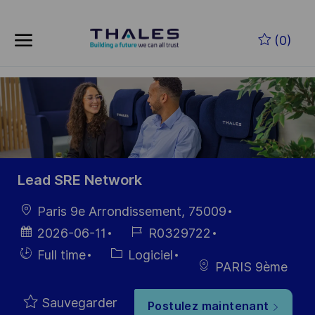
Skip to main content
Skip to main content
(0)
-
-
Lead SRE Network
localisation
Paris 9e Arrondissement, 75009
Date
Référence
2026-06-11
R0329722
d’affichage
du poste
Hiring
Catégorie
Full time
Logiciel
PARIS 9ème
Type
Sauvegarder
Postulez maintenant