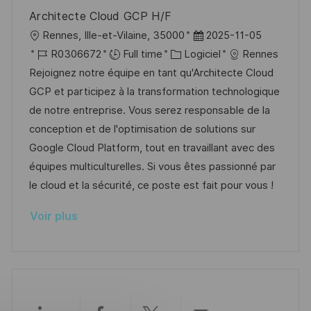
i
e
e
i
Architecte Cloud GCP H/F
o
d
c
l
D
Rennes, Ille-et-Vilaine, 35000
2025-11-05
n
u
h
o
R
C
a
R0306672
Full time
Logiciel
Rennes
p
a
c
é
a
t
Rejoignez notre équipe en tant qu'Architecte Cloud
o
g
a
f
t
e
GCP et participez à la transformation technologique
s
e
l
é
é
d
de notre entreprise. Vous serez responsable de la
t
i
r
g
’
conception et de l'optimisation de solutions sur
e
s
e
o
a
Google Cloud Platform, tout en travaillant avec des
a
n
r
f
équipes multiculturelles. Si vous êtes passionné par
t
c
i
f
le cloud et la sécurité, ce poste est fait pour vous !
i
e
e
i
Voir plus
o
d
c
n
u
h
p
a
o
g
s
e