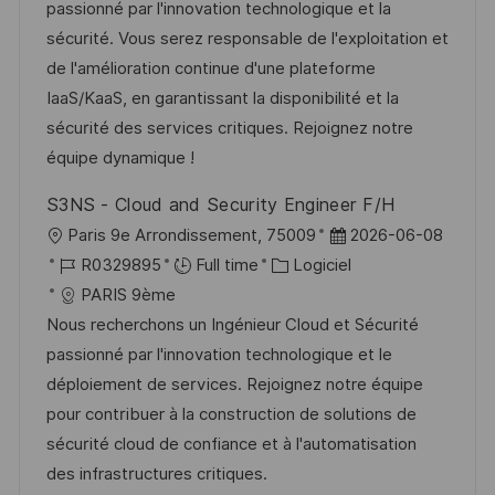
l
é
é
d
passionné par l'innovation technologique et la
e
i
r
g
’
sécurité. Vous serez responsable de l'exploitation et
s
e
o
a
de l'amélioration continue d'une plateforme
a
n
r
f
IaaS/KaaS, en garantissant la disponibilité et la
t
c
i
f
sécurité des services critiques. Rejoignez notre
i
e
e
i
équipe dynamique !
o
d
c
S3NS - Cloud and Security Engineer F/H
n
u
h
l
D
Paris 9e Arrondissement, 75009
2026-06-08
p
a
o
R
C
a
R0329895
Full time
Logiciel
o
g
c
é
a
t
PARIS 9ème
s
e
a
f
t
e
Nous recherchons un Ingénieur Cloud et Sécurité
t
l
é
é
d
passionné par l'innovation technologique et le
e
i
r
g
’
déploiement de services. Rejoignez notre équipe
s
e
o
a
pour contribuer à la construction de solutions de
a
n
r
f
sécurité cloud de confiance et à l'automatisation
t
c
i
f
des infrastructures critiques.