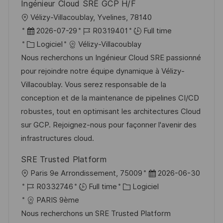
Ingénieur Cloud SRE GCP H/F
n
u
h
l
Vélizy-Villacoublay, Yvelines, 78140
p
a
o
D
R
2026-07-29
R0319401
Full time
o
g
c
a
C
é
Logiciel
Vélizy-Villacoublay
s
e
a
t
a
f
Nous recherchons un Ingénieur Cloud SRE passionné
t
l
e
t
é
pour rejoindre notre équipe dynamique à Vélizy-
e
i
d
é
r
Villacoublay. Vous serez responsable de la
s
’
g
e
conception et de la maintenance de pipelines CI/CD
a
a
o
n
robustes, tout en optimisant les architectures Cloud
t
f
r
c
sur GCP. Rejoignez-nous pour façonner l'avenir des
i
f
i
e
infrastructures cloud.
o
i
e
d
SRE Trusted Platform
n
c
u
l
D
Paris 9e Arrondissement, 75009
2026-06-30
h
p
o
R
C
a
R0332746
Full time
Logiciel
a
o
c
é
a
t
PARIS 9ème
g
s
a
f
t
e
Nous recherchons un SRE Trusted Platform
e
t