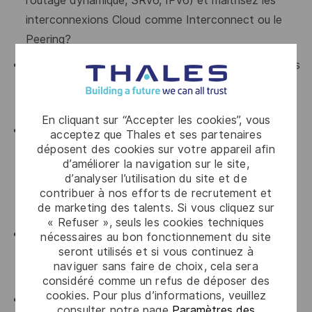
routage dynamique, SRv6, IPv6) et maîtrisez les
interconnexions Cloud comme Interconnect ou le
Peering
?
Les architectures de Proxy (HAProxy, NGINX) et les
services de sécurité périmétrique n'ont plus de
secret pour vous
?
En cliquant sur “Accepter les cookies”, vous
Vous maîtrisez les outils de monitoring (Prometheus,
acceptez que Thales et ses partenaires
déposent des cookies sur votre appareil afin
Grafana) ainsi que les concepts de
Golden Signals
d’améliorer la navigation sur le site,
(Latence, Trafic, Erreurs, Saturation)
, et vous
d’analyser l’utilisation du site et de
savez piloter une infrastructure par la donnée et les
contribuer à nos efforts de recrutement et
de marketing des talents. Si vous cliquez sur
indicateurs de fiabilité (SRE & SLOs)
?
« Refuser », seuls les cookies techniques
Vous êtes rompu aux déploiements automatisés via
nécessaires au bon fonctionnement du site
seront utilisés et si vous continuez à
Terraform, Ansible, Python, les pipelines CI/CD et
naviguer sans faire de choix, cela sera
l'écosystème NIX
?
considéré comme un refus de déposer des
cookies. Pour plus d’informations, veuillez
Vous possédez de solides compétences en sécurité
consulter notre page
Paramètres des