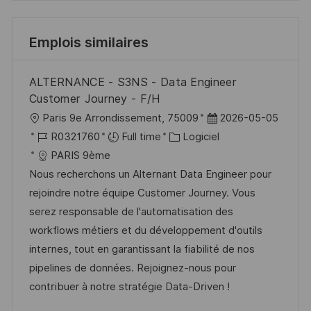
Emplois similaires
ALTERNANCE - S3NS - Data Engineer
Customer Journey - F/H
l
D
Paris 9e Arrondissement, 75009
2026-05-05
o
R
C
a
R0321760
Full time
Logiciel
c
é
a
t
PARIS 9ème
a
f
t
e
Nous recherchons un Alternant Data Engineer pour
l
é
é
d
rejoindre notre équipe Customer Journey. Vous
i
r
g
’
serez responsable de l'automatisation des
s
e
o
a
workflows métiers et du développement d'outils
a
n
r
f
internes, tout en garantissant la fiabilité de nos
t
c
i
f
pipelines de données. Rejoignez-nous pour
i
e
e
i
contribuer à notre stratégie Data-Driven !
o
d
c