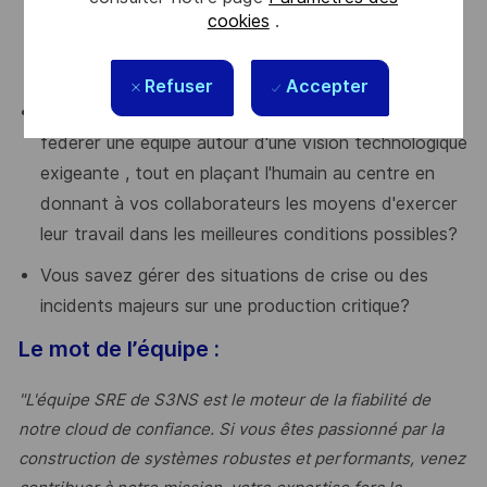
(Firewalling Next-Gen, ISE) et vous êtes familier
cookies
.
avec les contraintes de la conformité
SecNumCloud
?
Refuser
Accepter
Vous disposez d'un leadership inspirant capable de
fédérer une équipe autour d'une vision technologique
exigeante
, tout en plaçant l'humain au centre en
donnant à vos collaborateurs les moyens d'exercer
leur travail dans les meilleures conditions possibles
?
Vous savez gérer des situations de crise ou des
incidents majeurs sur une production critique
?
Le mot de l’équipe :
"L'équipe SRE de S3NS est le moteur de la fiabilité de
notre cloud de confiance. Si vous êtes passionné par la
construction de systèmes robustes et performants, venez