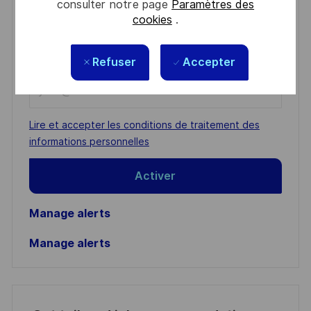
consulter notre page
Paramètres des
cookies
.
Get notified for similar jobs
You'll receive updates once a week
Refuser
Accepter
Enter
Email
address
Required
Lire et accepter les conditions de traitement des
(Required)
informations personnelles
Activer
Manage alerts
Manage alerts