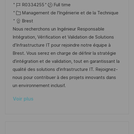
t
o
R
a
R0334255
Full time
e
c
é
C
t
Management de l'Ingénierie et de la Technique
a
f
a
e
Brest
l
é
t
d
Nous recherchons un Ingénieur Responsable
i
r
é
’
Intégration, Vérification et Validation de Solutions
s
e
g
a
d’Infrastructure IT pour rejoindre notre équipe à
a
n
o
f
Brest. Vous serez en charge de définir la stratégie
t
c
r
f
d’intégration et de validation, tout en garantissant la
i
e
i
i
qualité des solutions d’infrastructure IT. Rejoignez-
o
d
e
c
nous pour contribuer à des projets innovants dans
n
u
h
un environnement inclusif.
p
a
Voir plus
o
g
s
e
t
e