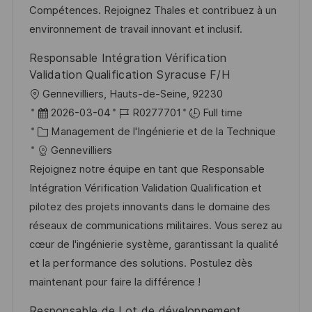
a
n
o
f
Compétences. Rejoignez Thales et contribuez à un
t
c
r
f
environnement de travail innovant et inclusif.
i
e
i
i
Responsable Intégration Vérification
o
d
e
c
Validation Qualification Syracuse F/H
n
u
h
l
Gennevilliers, Hauts-de-Seine, 92230
p
a
o
D
R
2026-03-04
R0277701
Full time
o
g
c
a
C
é
Management de l'Ingénierie et de la Technique
s
e
a
t
a
f
Gennevilliers
t
l
e
t
é
Rejoignez notre équipe en tant que Responsable
e
i
d
é
r
Intégration Vérification Validation Qualification et
s
’
g
e
pilotez des projets innovants dans le domaine des
a
a
o
n
réseaux de communications militaires. Vous serez au
t
f
r
c
cœur de l'ingénierie système, garantissant la qualité
i
f
i
e
et la performance des solutions. Postulez dès
o
i
e
d
maintenant pour faire la différence !
n
c
u
Responsable de Lot de développement