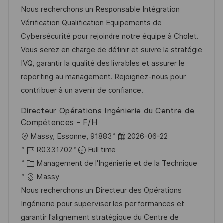
l
é
t
d
Nous recherchons un Responsable Intégration
i
r
é
’
Vérification Qualification Equipements de
s
e
g
a
Cybersécurité pour rejoindre notre équipe à Cholet.
a
n
o
f
Vous serez en charge de définir et suivre la stratégie
t
c
r
f
IVQ, garantir la qualité des livrables et assurer le
i
e
i
i
reporting au management. Rejoignez-nous pour
o
d
e
c
contribuer à un avenir de confiance.
n
u
h
Directeur Opérations Ingénierie du Centre de
p
a
Compétences - F/H
o
g
l
D
Massy, Essonne, 91883
2026-06-22
s
e
o
R
a
R0331702
Full time
t
c
é
C
t
Management de l'Ingénierie et de la Technique
e
a
f
a
e
Massy
l
é
t
d
Nous recherchons un Directeur des Opérations
i
r
é
’
Ingénierie pour superviser les performances et
s
e
g
a
garantir l'alignement stratégique du Centre de