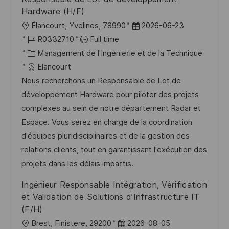
h
p
Hardware (H/F)
a
o
l
D
Élancourt, Yvelines, 78990
2026-06-23
g
s
o
R
a
R0332710
Full time
e
t
c
é
C
t
Management de l'Ingénierie et de la Technique
e
a
f
a
e
Elancourt
l
é
t
d
Nous recherchons un Responsable de Lot de
i
r
é
’
développement Hardware pour piloter des projets
s
e
g
a
complexes au sein de notre département Radar et
a
n
o
f
Espace. Vous serez en charge de la coordination
t
c
r
f
d'équipes pluridisciplinaires et de la gestion des
i
e
i
i
relations clients, tout en garantissant l'exécution des
o
d
e
c
projets dans les délais impartis.
n
u
h
Ingénieur Responsable Intégration, Vérification
p
a
et Validation de Solutions d’Infrastructure IT
o
g
(F/H)
s
e
l
D
Brest, Finistere, 29200
2026-08-05