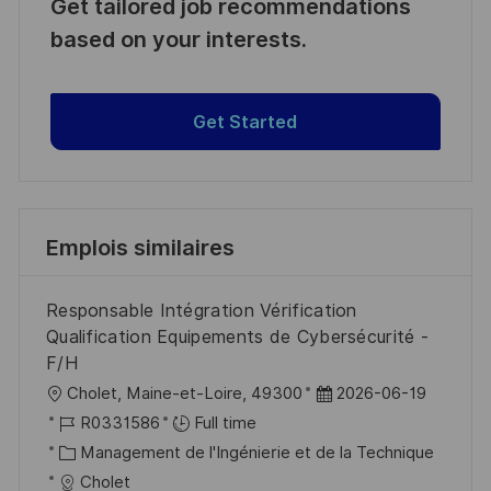
Get tailored job recommendations
based on your interests.
Get Started
Emplois similaires
Responsable Intégration Vérification
Qualification Equipements de Cybersécurité -
F/H
l
D
Cholet, Maine-et-Loire, 49300
2026-06-19
o
R
a
R0331586
Full time
c
é
C
t
Management de l'Ingénierie et de la Technique
a
f
a
e
Cholet