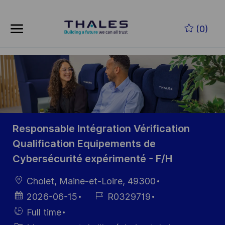
Skip to main content
Skip to main content
(0)
-
-
Responsable Intégration Vérification
Qualification Equipements de
Cybersécurité expérimenté - F/H
localisation
Cholet, Maine-et-Loire, 49300
Date
Référence
2026-06-15
R0329719
d’affichage
du poste
Hiring
Full time