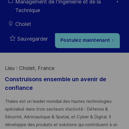
Type
Catégorie
Management de l'Ingénierie et de la
Technique
Cholet
Sauvegarder
Postulez maintenant
Lieu : Cholet, France
Construisons ensemble un avenir de
confiance
Thales est un leader mondial des hautes technologies
spécialisé dans trois secteurs d’activité : Défense &
Sécurité, Aéronautique & Spatial, et Cyber & Digital. Il
développe des produits et solutions qui contribuent à un