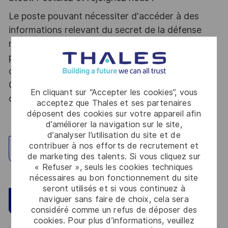
Le poste pouvant nécessiter d'accéder à des
informations relevant du secret de la défense
nationale, la personne retenue fera l'objet d'une
procédure d’habilitation, conformément aux
dispositions des articles R.2311-1 et suivants du
Code de la défense et de l’IGI 1300 SGDSN/PSE
En cliquant sur “Accepter les cookies”, vous
du 09 août 2021.
acceptez que Thales et ses partenaires
déposent des cookies sur votre appareil afin
d’améliorer la navigation sur le site,
d’analyser l’utilisation du site et de
contribuer à nos efforts de recrutement et
Explorez un site
de marketing des talents. Si vous cliquez sur
« Refuser », seuls les cookies techniques
nécessaires au bon fonctionnement du site
seront utilisés et si vous continuez à
naviguer sans faire de choix, cela sera
Sauvegarder
Postulez maintenant
considéré comme un refus de déposer des
cookies. Pour plus d’informations, veuillez