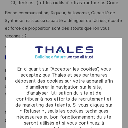
CI, Jenkins…) et les outils d’Infrastructure as Code.
Bonne communication, Rigueur, Autonomie, Capacité de
Synthèse mais aussi capacité à déléguer de tâches, écoute
et force de proposition sont des atouts que l’on vous
reconnait ?
Alors ce poste est fait pour vous !
Le mot de l’équipe
En cliquant sur “Accepter les cookies”, vous
Nous vous embarquerons dans une vraie démarche de
acceptez que Thales et ses partenaires
travail collaboratif et performant à travers la Co-ingénierie
déposent des cookies sur votre appareil afin
avec les équipes système et logiciel. Et ce, dans un cadre
d’améliorer la navigation sur le site,
d’analyser l’utilisation du site et de
de travail agréable et une bonne ambiance d'équipe.
contribuer à nos efforts de recrutement et
Thales, entreprise Handi-Engagée, reconnait
de marketing des talents. Si vous cliquez sur
« Refuser », seuls les cookies techniques
tous les talents. La diversité est notre meilleur
nécessaires au bon fonctionnement du site
atout. Postulez et rejoignez nous !
seront utilisés et si vous continuez à