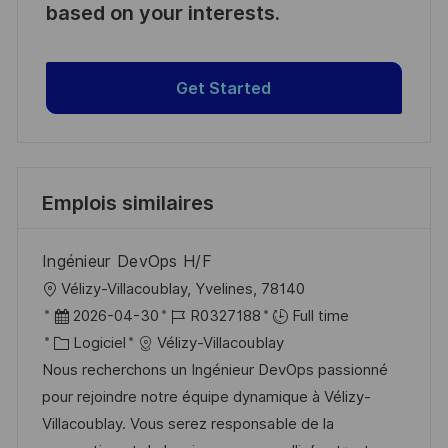
based on your interests.
Get Started
Emplois similaires
Ingénieur DevOps H/F
l
Vélizy-Villacoublay, Yvelines, 78140
o
D
R
2026-04-30
R0327188
Full time
c
a
C
é
Logiciel
Vélizy-Villacoublay
a
t
a
f
Nous recherchons un Ingénieur DevOps passionné
l
e
t
é
pour rejoindre notre équipe dynamique à Vélizy-
i
d
é
r
Villacoublay. Vous serez responsable de la