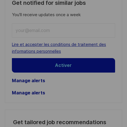
Get notified for similar jobs
You'll receive updates once a week
Enter
Email
address
Required
Lire et accepter les conditions de traitement des
(Required)
informations personnelles
Activer
Manage alerts
Manage alerts
Get tailored job recommendations