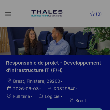
Skip to main content
Skip to main content
(0)
-
-
Responsable de projet - Développement
d’Infrastructure IT (F/H)
localisation
Brest, Finistere, 29200
Date
Référence
2026-06-03
R0329640
d’affichage
du poste
Hiring
Catégorie
Full time
Logiciel
Brest
Type