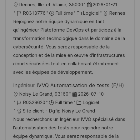
l
D
Rennes, Ille-et-Vilaine, 35000
2026-01-21
n
u
h
o
R
C
a
R0313776
Full time
Logiciel
Rennes
p
a
c
é
a
t
Rejoignez notre équipe dynamique en tant
o
g
a
f
t
e
qu'Ingénieur Plateforme DevOps et participez à la
s
e
l
é
é
d
transformation technologique dans le domaine de la
t
i
r
g
’
cybersécurité. Vous serez responsable de la
e
s
e
o
a
conception et de la mise en œuvre d'infrastructures
a
n
r
f
cloud sécurisées tout en collaborant étroitement
t
c
i
f
avec les équipes de développement.
i
e
e
i
Ingénieur IVVQ Automatisation de tests (F/H)
o
d
c
l
D
Noisy Le Grand, 93160
2026-07-10
n
u
h
o
R
a
C
R0329620
Full time
Logiciel
p
a
c
é
t
a
Site client - Dgfip Noisy Le Grand
o
g
a
f
e
t
Nous recherchons un Ingénieur IVVQ spécialisé dans
s
e
l
é
d
é
l'automatisation des tests pour rejoindre notre
t
i
r
’
g
équipe dynamique. Vous serez responsable de la
e