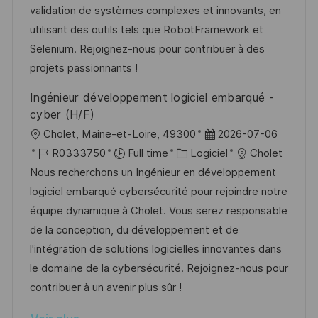
s
e
a
o
validation de systèmes complexes et innovants, en
a
n
f
r
utilisant des outils tels que RobotFramework et
t
c
f
i
Selenium. Rejoignez-nous pour contribuer à des
i
e
i
e
projets passionnants !
o
d
c
Ingénieur développement logiciel embarqué -
n
u
h
cyber (H/F)
p
a
l
D
Cholet, Maine-et-Loire, 49300
2026-07-06
o
g
o
R
C
a
R0333750
Full time
Logiciel
Cholet
s
e
c
é
a
t
Nous recherchons un Ingénieur en développement
t
a
f
t
e
logiciel embarqué cybersécurité pour rejoindre notre
e
l
é
é
d
équipe dynamique à Cholet. Vous serez responsable
i
r
g
’
de la conception, du développement et de
s
e
o
a
l'intégration de solutions logicielles innovantes dans
a
n
r
f
le domaine de la cybersécurité. Rejoignez-nous pour
t
c
i
f
contribuer à un avenir plus sûr !
i
e
e
i