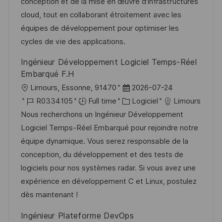
s
’
g
e
conception et de la mise en œuvre d'infrastructures
a
a
o
n
cloud, tout en collaborant étroitement avec les
t
f
r
c
équipes de développement pour optimiser les
i
f
i
e
cycles de vie des applications.
o
i
e
d
Ingénieur Développement Logiciel Temps-Réel
n
c
u
Embarqué F.H
h
p
l
D
Limours, Essonne, 91470
2026-07-24
a
o
o
R
a
C
R0334105
Full time
Logiciel
Limours
g
s
c
é
t
a
Nous recherchons un Ingénieur Développement
e
t
a
f
e
t
Logiciel Temps-Réel Embarqué pour rejoindre notre
e
l
é
d
é
équipe dynamique. Vous serez responsable de la
i
r
’
g
conception, du développement et des tests de
s
e
a
o
logiciels pour nos systèmes radar. Si vous avez une
a
n
f
r
expérience en développement C et Linux, postulez
t
c
f
i
dès maintenant !
i
e
i
e
Ingénieur Plateforme DevOps
o
d
c