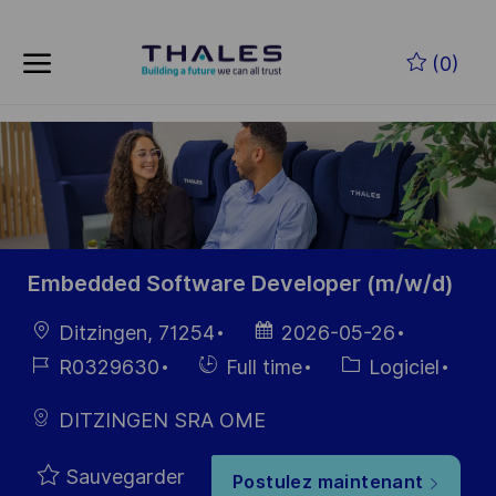
Skip to main content
(0)
-
Embedded Software Developer (m/w/d)
localisation
Date
Ditzingen, 71254
2026-05-26
d’affichage
Référence
Hiring
Catégorie
R0329630
Full time
Logiciel
du poste
Type
DITZINGEN SRA OME
Sauvegarder
Postulez maintenant