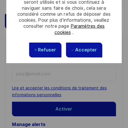
seront utilisés et si vous continuez à
naviguer sans faire de choix, cela sera
considéré comme un refus de déposer des
cookies. Pour plus d’informations, veuillez
Sauvegarder
Postulez maintenant
consulter notre page
Paramètres des
cookies
.
Get notified for similar jobs
Refuser
Accepter
You'll receive updates once a week
Enter
Email
address
Required
Lire et accepter les conditions de traitement des
(Required)
informations personnelles
Activer
Manage alerts