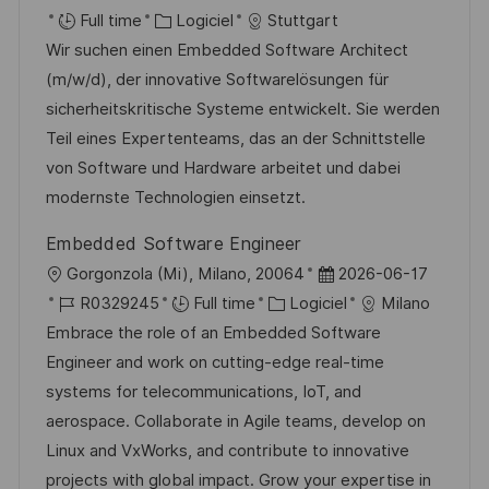
o
C
a
é
Full time
Logiciel
Stuttgart
c
a
t
f
Wir suchen einen Embedded Software Architect
a
t
e
é
(m/w/d), der innovative Softwarelösungen für
l
é
d
r
sicherheitskritische Systeme entwickelt. Sie werden
i
g
’
e
Teil eines Expertenteams, das an der Schnittstelle
s
o
a
n
von Software und Hardware arbeitet und dabei
a
r
f
c
modernste Technologien einsetzt.
t
i
f
e
Embedded Software Engineer
i
e
i
d
l
D
Gorgonzola (Mi), Milano, 20064
2026-06-17
o
c
u
o
R
C
a
R0329245
Full time
Logiciel
Milano
n
h
p
c
é
a
t
Embrace the role of an Embedded Software
a
o
a
f
t
e
Engineer and work on cutting-edge real-time
g
s
l
é
é
d
systems for telecommunications, IoT, and
e
t
i
r
g
’
aerospace. Collaborate in Agile teams, develop on
e
s
e
o
a
Linux and VxWorks, and contribute to innovative
a
n
r
f
projects with global impact. Grow your expertise in