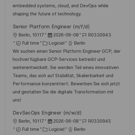
t
c
i
f
embedded systems, cloud, and DevOps while
i
e
e
i
shaping the future of technology.
o
d
c
Senior Platform Engineer (m/f/d)
n
u
h
l
D
R
Berlin, 10117
2026-06-08
R0330943
p
a
o
C
a
é
Full time
Logiciel
Berlin
o
g
c
a
t
f
Wir suchen einen Senior Platform Engineer GCP, der
s
e
a
t
e
é
hochverfügbare GCP-Services betreibt und
t
l
é
d
r
weiterentwickelt. Sie werden Teil eines innovativen
e
i
g
’
e
Teams, das sich auf Stabilität, Skalierbarkeit und
s
o
a
n
Performance konzentriert. Bewerben Sie sich jetzt
a
r
f
c
und gestalten Sie die digitale Transformation mit
t
i
f
e
uns!
i
e
i
d
DevSecOps Engineer (m/w/d)
o
c
u
l
D
R
Berlin, 10117
2026-06-08
R0330945
n
h
p
o
C
a
é
Full time
Logiciel
Berlin
a
o