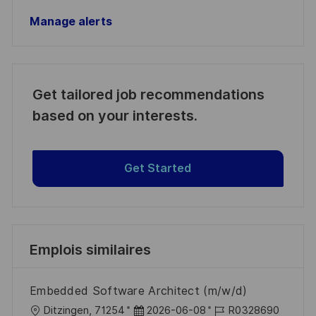
Manage alerts
Get tailored job recommendations
based on your interests.
Get Started
Emplois similaires
Embedded Software Architect (m/w/d)
l
D
R
Ditzingen, 71254
2026-06-08
R0328690