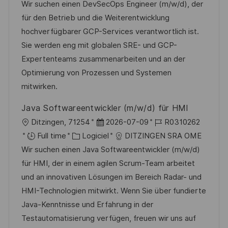
c
a
t
f
Wir suchen einen DevSecOps Engineer (m/w/d), der
g
s
a
t
e
é
für den Betrieb und die Weiterentwicklung
e
t
l
é
d
r
hochverfügbarer GCP-Services verantwortlich ist.
e
i
g
’
e
Sie werden eng mit globalen SRE- und GCP-
s
o
a
n
Expertenteams zusammenarbeiten und an der
a
r
f
c
Optimierung von Prozessen und Systemen
t
i
f
e
mitwirken.
i
e
i
d
Java Softwareentwickler (m/w/d) für HMI
o
c
u
l
D
R
Ditzingen, 71254
2026-07-09
R0310262
n
h
p
o
C
a
é
Full time
Logiciel
DITZINGEN SRA OME
a
o
c
a
t
f
Wir suchen einen Java Softwareentwickler (m/w/d)
g
s
a
t
e
é
für HMI, der in einem agilen Scrum-Team arbeitet
e
t
l
é
d
r
und an innovativen Lösungen im Bereich Radar- und
e
i
g
’
e
HMI-Technologien mitwirkt. Wenn Sie über fundierte
s
o
a
n
Java-Kenntnisse und Erfahrung in der
a
r
f
c
Testautomatisierung verfügen, freuen wir uns auf