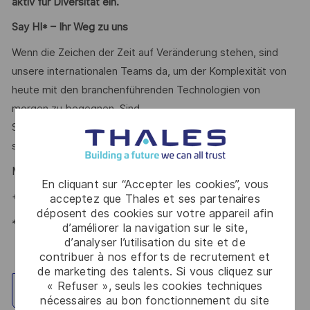
aktiv für Diversität ein.
Say HI* – Ihr Weg zu uns
Wenn die Zeichen der Zeit auf Veränderung stehen, sind
unsere internationalen Teams da, um der Komplexität von
heute mit den branchenführenden Technologien von
morgen zu begegnen. Sind
Sie dabei? Ihr Ansprechpartner
Maria Gaissert
freut sich
schon auf Ihre Online-Bewerbung.
Maria Gaissert
– Talent Acquisition Partnerin #LI-MG1
En cliquant sur “Accepter les cookies”, vous
+49 172 8281399
acceptez que Thales et ses partenaires
déposent des cookies sur votre appareil afin
*Human Intelligence
d’améliorer la navigation sur le site,
d’analyser l’utilisation du site et de
contribuer à nos efforts de recrutement et
de marketing des talents. Si vous cliquez sur
« Refuser », seuls les cookies techniques
Explorez un site
nécessaires au bon fonctionnement du site