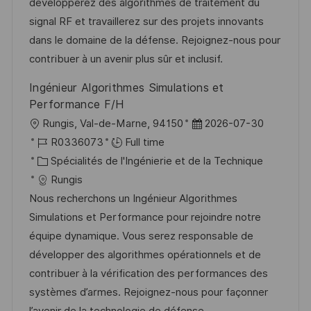
s
e
g
a
développerez des algorithmes de traitement du
a
n
o
f
signal RF et travaillerez sur des projets innovants
t
c
r
f
dans le domaine de la défense. Rejoignez-nous pour
i
e
i
i
contribuer à un avenir plus sûr et inclusif.
o
d
e
c
Ingénieur Algorithmes Simulations et
n
u
h
Performance F/H
p
a
l
D
Rungis, Val-de-Marne, 94150
2026-07-30
o
g
o
R
a
R0336073
Full time
s
e
c
é
C
t
Spécialités de l'Ingénierie et de la Technique
t
a
f
a
e
Rungis
e
l
é
t
d
Nous recherchons un Ingénieur Algorithmes
i
r
é
’
Simulations et Performance pour rejoindre notre
s
e
g
a
équipe dynamique. Vous serez responsable de
a
n
o
f
développer des algorithmes opérationnels et de
t
c
r
f
contribuer à la vérification des performances des
i
e
i
i
systèmes d’armes. Rejoignez-nous pour façonner
o
d
e
c
l’avenir de la technologie de défense.