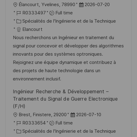
l
D
Élancourt, Yvelines, 78990
2026-07-20
o
R
a
R0333497
Full time
c
é
C
t
Spécialités de l'Ingénierie et de la Technique
a
f
a
e
Elancourt
l
é
t
d
Nous recherchons un Ingénieur en traitement du
i
r
é
’
signal pour concevoir et développer des algorithmes
s
e
g
a
innovants pour des systèmes optroniques.
a
n
o
f
Rejoignez une équipe dynamique et contribuez à
t
c
r
f
des projets de haute technologie dans un
i
e
i
i
environnement inclusif.
o
d
e
c
Ingénieur Recherche & Développement –
n
u
h
Traitement du Signal de Guerre Electronique
p
a
(F/H)
o
g
l
D
Brest, Finistere, 29200
2026-07-10
s
e
o
R
a
R0333654
Full time
t
c
é
C
t
Spécialités de l'Ingénierie et de la Technique
e