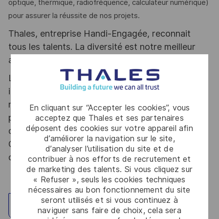
optique, thermique, radiofréquence, calculateur numérique)
pour assurer la réussite de nos projets.
Thales, entreprise Handi-Engagée, reconnait
tous les talents. La diversité est notre meilleur
atout. Postulez et rejoignez nous !
Le poste pouvant nécessiter d'accéder à des
informations relevant du secret de la défense
nationale, la personne retenue fera l'objet d'une
En cliquant sur “Accepter les cookies”, vous
procédure d’habilitation, conformément aux
acceptez que Thales et ses partenaires
déposent des cookies sur votre appareil afin
dispositions des articles R.2311-1 et suivants du
d’améliorer la navigation sur le site,
Code de la défense et de l’IGI 1300 SGDSN/PSE
d’analyser l’utilisation du site et de
du 09 août 2021.
contribuer à nos efforts de recrutement et
de marketing des talents. Si vous cliquez sur
« Refuser », seuls les cookies techniques
nécessaires au bon fonctionnement du site
seront utilisés et si vous continuez à
Explorez un site
naviguer sans faire de choix, cela sera