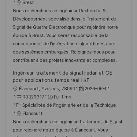
a
f
a
e
Brest
l
é
t
d
Nous recherchons un Ingénieur Recherche &
i
r
é
’
Développement spécialisé dans le Traitement du
s
e
g
a
Signal de Guerre Electronique pour rejoindre notre
a
n
o
f
équipe à Brest. Vous serez responsable de la
t
c
r
f
conception et de l'intégration d'algorithmes pour
i
e
i
i
des systèmes embarqués. Rejoignez-nous pour
o
d
e
c
contribuer à des projets innovants et complexes.
n
u
h
Ingénieur traitement du signal radar et GE
p
a
pour applications temps réel H/F
o
g
l
D
Élancourt, Yvelines, 78990
2026-06-01
s
e
o
R
a
R0329317
Full time
t
c
é
C
t
Spécialités de l'Ingénierie et de la Technique
e
a
f
a
e
Elancourt
l
é
t
d
Nous recherchons un Ingénieur Traitement du Signal
i
r
é
’
pour rejoindre notre équipe à Elancourt. Vous