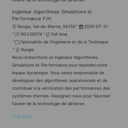
n
u
h
Ingénieur Algorithmes Simulations et
p
a
Performance F/H
o
g
l
D
Rungis, Val-de-Marne, 94150
2026-07-31
s
e
o
R
a
R0336074
Full time
t
c
é
C
t
Spécialités de l'Ingénierie et de la Technique
e
a
f
a
e
Rungis
l
é
t
d
Nous recherchons un Ingénieur Algorithmes
i
r
é
’
Simulations et Performance pour rejoindre notre
s
e
g
a
équipe dynamique. Vous serez responsable de
a
n
o
f
développer des algorithmes opérationnels et de
t
c
r
f
contribuer à la vérification des performances des
i
e
i
i
systèmes d'armes. Rejoignez-nous pour façonner
o
d
e
c
l'avenir de la technologie de défense.
n
u
h
Voir plus
p
a
o
g