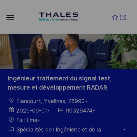
Skip to main content
Skip to main content
(0)
-
-
Ingénieur traitement du signal test,
mesure et développement RADAR
localisation
Élancourt, Yvelines, 78990
Date
Référence
2026-06-01
R0329474
d’affichage
du poste
Hiring
Full time
Type
Catégorie
Spécialités de l'Ingénierie et de la