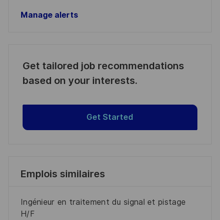
Manage alerts
Get tailored job recommendations
based on your interests.
Get Started
Emplois similaires
Ingénieur en traitement du signal et pistage
H/F