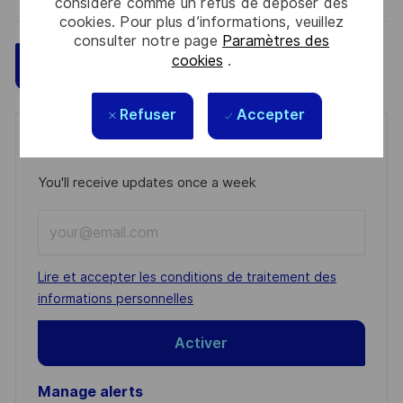
considéré comme un refus de déposer des
cookies. Pour plus d’informations, veuillez
consulter notre page
Paramètres des
cookies
.
Sauvegarder
Postulez maintenant
Refuser
Accepter
Get notified for similar jobs
You'll receive updates once a week
Enter
Email
address
Required
Lire et accepter les conditions de traitement des
(Required)
informations personnelles
Activer
Manage alerts