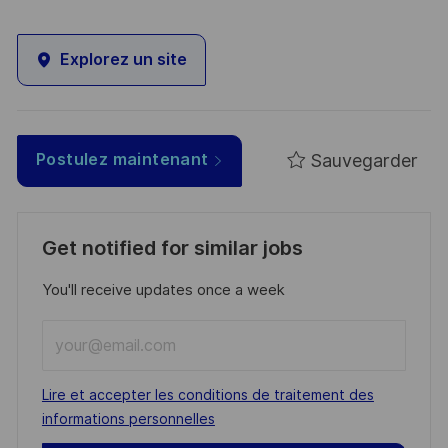
Explorez un site
Sauvegarder
Postulez maintenant
Get notified for similar jobs
You'll receive updates once a week
Enter
Email
address
Required
Lire et accepter les conditions de traitement des
(Required)
informations personnelles