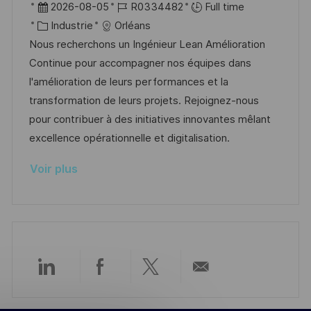
o
D
R
2026-08-05
R0334482
Full time
o
g
c
a
C
é
Industrie
Orléans
s
e
a
t
a
f
Nous recherchons un Ingénieur Lean Amélioration
t
l
e
t
é
Continue pour accompagner nos équipes dans
e
i
d
é
r
l'amélioration de leurs performances et la
s
’
g
e
transformation de leurs projets. Rejoignez-nous
a
a
o
n
pour contribuer à des initiatives innovantes mêlant
t
f
r
c
excellence opérationnelle et digitalisation.
i
f
i
e
Voir plus
o
i
e
d
n
c
u
h
p
a
o
g
s
e
t
Partager
Partager
Partager
Partager
e