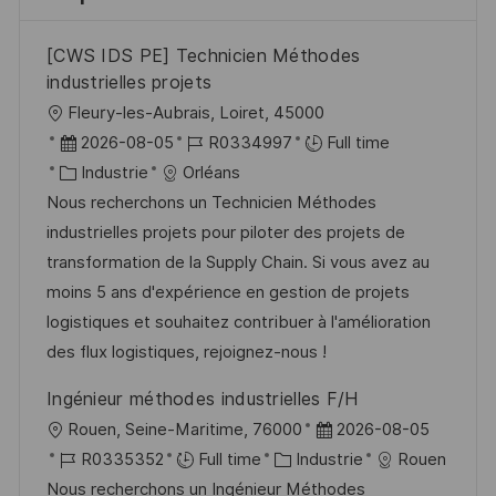
[CWS IDS PE] Technicien Méthodes
industrielles projets
l
Fleury-les-Aubrais, Loiret, 45000
o
D
R
2026-08-05
R0334997
Full time
c
a
C
é
Industrie
Orléans
a
t
a
f
Nous recherchons un Technicien Méthodes
l
e
t
é
industrielles projets pour piloter des projets de
i
d
é
r
transformation de la Supply Chain. Si vous avez au
s
’
g
e
moins 5 ans d'expérience en gestion de projets
a
a
o
n
logistiques et souhaitez contribuer à l'amélioration
t
f
r
c
des flux logistiques, rejoignez-nous !
i
f
i
e
Ingénieur méthodes industrielles F/H
o
i
e
d
l
D
Rouen, Seine-Maritime, 76000
2026-08-05
n
c
u
o
R
C
a
R0335352
Full time
Industrie
Rouen
h
p
c
é
a
t
Nous recherchons un Ingénieur Méthodes