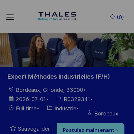
Skip to main content
Skip to main content
(0)
-
-
Expert Méthodes Industrielles (F/H)
localisation
Bordeaux, Gironde, 33000
Date
Référence
2026-07-01
R0329341
d’affichage
du poste
Hiring
Catégorie
Full time
Industrie
Bordeaux
Type
Sauvegarder
Postulez maintenant