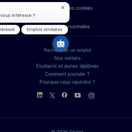
via
via
via
par
Paramètres des cookies
Fermer
LinkedIn
Facebook
twitter
e-
la
vous intéresse ?
notification
du
Données personnelles
mail
ntéressé
Emplois similaires
chatbot
Rechercher un emploi
Nos métiers
Étudiants et jeunes diplômés
Comment postuler ?
Pourquoi nous rejoindre ?