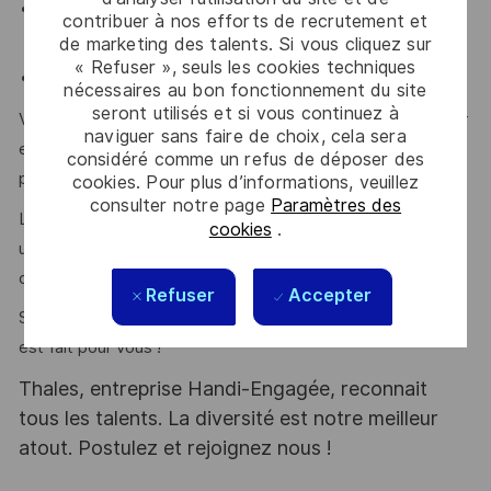
Idéalement une expérience en position de management
contribuer à nos efforts de recrutement et
(fonctionnel ou hiérarchique).
de marketing des talents. Si vous cliquez sur
« Refuser », seuls les cookies techniques
Anglais : pratique orale et écrite.
nécessaires au bon fonctionnement du site
seront utilisés et si vous continuez à
Vous êtes reconnu pour votre capacité à fédérer, influencer
naviguer sans faire de choix, cela sera
et travailler en transverse avec des équipes
considéré comme un refus de déposer des
pluridisciplinaires ?
cookies. Pour plus d’informations, veuillez
consulter notre page
Paramètres des
Leadership, pédagogie, autonomie, capacité à structurer
cookies
.
une gouvernance et à conduire le changement sont autant
d’atouts que l’on vous reconnait ?
Refuser
Accepter
Si la réponse à toutes ces questions est oui, alors ce poste
est fait pour vous !
Thales, entreprise Handi-Engagée, reconnait
tous les talents. La diversité est notre meilleur
atout. Postulez et rejoignez nous !