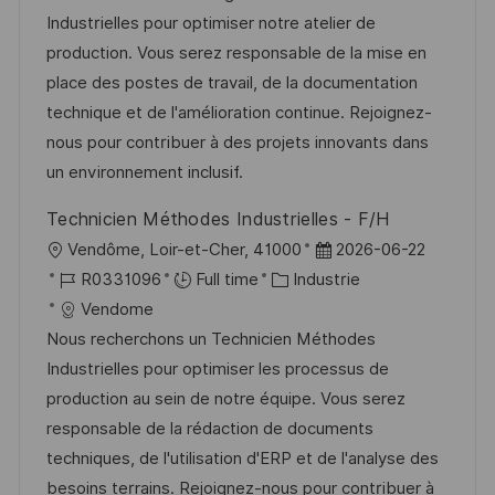
a
o
a
f
t
e
Industrielles pour optimiser notre atelier de
g
s
l
é
é
d
production. Vous serez responsable de la mise en
e
t
i
r
g
’
place des postes de travail, de la documentation
e
s
e
o
a
technique et de l'amélioration continue. Rejoignez-
a
n
r
f
nous pour contribuer à des projets innovants dans
t
c
i
f
un environnement inclusif.
i
e
e
i
Technicien Méthodes Industrielles - F/H
o
d
c
l
D
Vendôme, Loir-et-Cher, 41000
2026-06-22
n
u
h
o
R
C
a
R0331096
Full time
Industrie
p
a
c
é
a
t
Vendome
o
g
a
f
t
e
Nous recherchons un Technicien Méthodes
s
e
l
é
é
d
Industrielles pour optimiser les processus de
t
i
r
g
’
production au sein de notre équipe. Vous serez
e
s
e
o
a
responsable de la rédaction de documents
a
n
r
f
techniques, de l'utilisation d'ERP et de l'analyse des
t
c
i
f
besoins terrains. Rejoignez-nous pour contribuer à