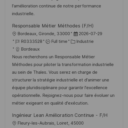
i
e
e
i
l'amélioration continue de notre performance
o
d
c
industrielle.
n
u
h
Responsable Métier Méthodes (F/H)
p
a
l
D
Bordeaux, Gironde, 33000
2026-07-29
o
g
o
R
C
a
R0333528
Full time
Industrie
s
e
c
é
a
t
Bordeaux
t
a
f
t
e
Nous recherchons un Responsable Métier
e
l
é
é
d
Méthodes pour piloter la transformation industrielle
i
r
g
’
au sein de Thales. Vous serez en charge de
s
e
o
a
structurer la stratégie industrielle et d'animer une
a
n
r
f
équipe pluridisciplinaire pour garantir l'excellence
t
c
i
f
opérationnelle. Rejoignez-nous pour faire évoluer un
i
e
e
i
métier exigeant en qualité d'exécution.
o
d
c
Ingénieur Lean Amélioration Continue - F/H
n
u
h
l
Fleury-les-Aubrais, Loiret, 45000
p
a