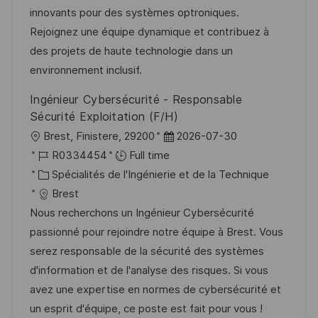
s
e
g
a
innovants pour des systèmes optroniques.
a
n
o
f
Rejoignez une équipe dynamique et contribuez à
t
c
r
f
des projets de haute technologie dans un
i
e
i
i
environnement inclusif.
o
d
e
c
Ingénieur Cybersécurité - Responsable
n
u
h
Sécurité Exploitation (F/H)
p
a
l
D
Brest, Finistere, 29200
2026-07-30
o
g
o
R
a
R0334454
Full time
s
e
c
é
C
t
Spécialités de l'Ingénierie et de la Technique
t
a
f
a
e
Brest
e
l
é
t
d
Nous recherchons un Ingénieur Cybersécurité
i
r
é
’
passionné pour rejoindre notre équipe à Brest. Vous
s
e
g
a
serez responsable de la sécurité des systèmes
a
n
o
f
d'information et de l'analyse des risques. Si vous
t
c
r
f
avez une expertise en normes de cybersécurité et
i
e
i
i
un esprit d'équipe, ce poste est fait pour vous !