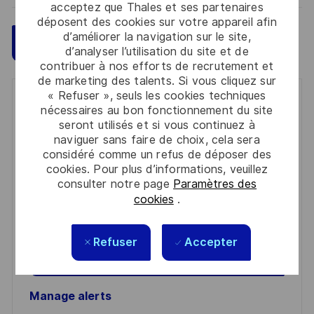
acceptez que Thales et ses partenaires
déposent des cookies sur votre appareil afin
d’améliorer la navigation sur le site,
Sauvegarder
Postulez maintenant
d’analyser l’utilisation du site et de
contribuer à nos efforts de recrutement et
de marketing des talents. Si vous cliquez sur
« Refuser », seuls les cookies techniques
Get notified for similar jobs
nécessaires au bon fonctionnement du site
seront utilisés et si vous continuez à
You'll receive updates once a week
naviguer sans faire de choix, cela sera
considéré comme un refus de déposer des
Enter
cookies. Pour plus d’informations, veuillez
Email
consulter notre page
Paramètres des
cookies
.
address
Required
Lire et accepter les conditions de traitement des
(Required)
informations personnelles
Refuser
Accepter
Activer
Manage alerts