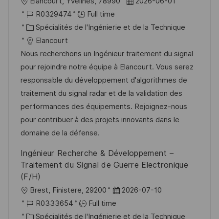
l
D
Élancourt, Yvelines, 78990
2026-06-01
o
R
a
R0329474
Full time
c
é
C
t
Spécialités de l'Ingénierie et de la Technique
a
f
a
e
Elancourt
l
é
t
d
Nous recherchons un Ingénieur traitement du signal
i
r
é
’
pour rejoindre notre équipe à Elancourt. Vous serez
s
e
g
a
responsable du développement d'algorithmes de
a
n
o
f
traitement du signal radar et de la validation des
t
c
r
f
performances des équipements. Rejoignez-nous
i
e
i
i
pour contribuer à des projets innovants dans le
o
d
e
c
domaine de la défense.
n
u
h
Ingénieur Recherche & Développement –
p
a
Traitement du Signal de Guerre Electronique
o
g
(F/H)
s
e
l
D
Brest, Finistere, 29200
2026-07-10
t
o
R
a
R0333654
Full time
e
c
é
C
t
Spécialités de l'Ingénierie et de la Technique