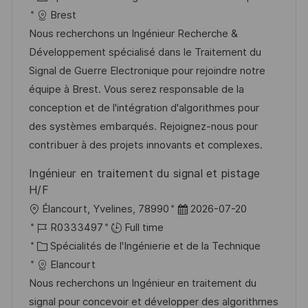
a
f
a
e
Brest
l
é
t
d
Nous recherchons un Ingénieur Recherche &
i
r
é
’
Développement spécialisé dans le Traitement du
s
e
g
a
Signal de Guerre Electronique pour rejoindre notre
a
n
o
f
équipe à Brest. Vous serez responsable de la
t
c
r
f
conception et de l'intégration d'algorithmes pour
i
e
i
i
des systèmes embarqués. Rejoignez-nous pour
o
d
e
c
contribuer à des projets innovants et complexes.
n
u
h
Ingénieur en traitement du signal et pistage
p
a
H/F
o
g
l
D
Élancourt, Yvelines, 78990
2026-07-20
s
e
o
R
a
R0333497
Full time
t
c
é
C
t
Spécialités de l'Ingénierie et de la Technique
e
a
f
a
e
Elancourt
l
é
t
d
Nous recherchons un Ingénieur en traitement du
i
r
é
’
signal pour concevoir et développer des algorithmes