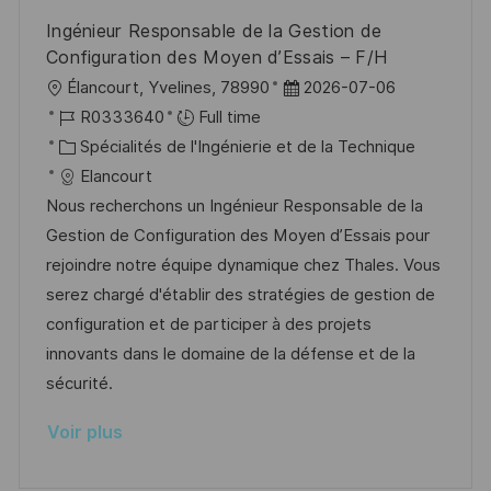
o
d
e
c
Ingénieur Responsable de la Gestion de
n
u
h
Configuration des Moyen d’Essais – F/H
p
a
l
D
Élancourt, Yvelines, 78990
2026-07-06
o
g
o
R
a
R0333640
Full time
s
e
c
é
C
t
Spécialités de l'Ingénierie et de la Technique
t
a
f
a
e
Elancourt
e
l
é
t
d
Nous recherchons un Ingénieur Responsable de la
i
r
é
’
Gestion de Configuration des Moyen d’Essais pour
s
e
g
a
rejoindre notre équipe dynamique chez Thales. Vous
a
n
o
f
serez chargé d'établir des stratégies de gestion de
t
c
r
f
configuration et de participer à des projets
i
e
i
i
innovants dans le domaine de la défense et de la
o
d
e
c
sécurité.
n
u
h
Voir plus
p
a
o
g