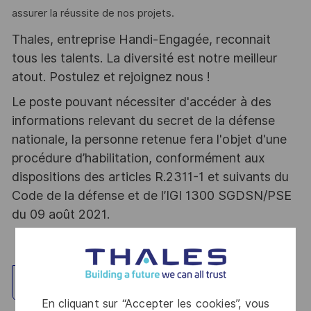
assurer la réussite de nos projets.
Thales, entreprise Handi-Engagée, reconnait
tous les talents. La diversité est notre meilleur
atout. Postulez et rejoignez nous !
Le poste pouvant nécessiter d'accéder à des
informations relevant du secret de la défense
nationale, la personne retenue fera l'objet d'une
procédure d’habilitation, conformément aux
dispositions des articles R.2311-1 et suivants du
Code de la défense et de l’IGI 1300 SGDSN/PSE
du 09 août 2021.
Explorez un site
En cliquant sur “Accepter les cookies”, vous