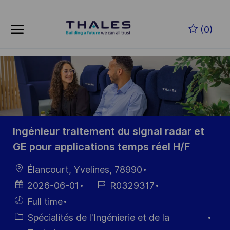
Skip to main content
Skip to main content
(0)
-
-
Ingénieur traitement du signal radar et
GE pour applications temps réel H/F
localisation
Élancourt, Yvelines, 78990
Date
Référence
2026-06-01
R0329317
d’affichage
du poste
Hiring
Full time
Type
Catégorie
Spécialités de l'Ingénierie et de la