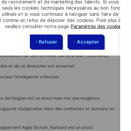
 de recrutement et de marketing des talents. Si vous cliqu
, seuls les cookies techniques nécessaires au bon fonctio
 utilisés et si vous continuez à naviguer sans faire de choi
é comme un refus de déposer des cookies. Pour plus d’info
de premier cycle en sciences, en génie, en informatique ou
veuillez consulter notre page
Paramètres des cookies
.
Refuser
Accepter
atisation sur des fonctions de présentation (“front end”);
tisation sur des services d’arrière-plan (back end);
re et de se diversifier est essentiel;
iser l’intelligence collective.
e de l’anglais est un atout mais non une exigence;
apacité d’adaptation dans des contextes et domaine en
ppement Agile (Scrum, Kanban) est un atout.