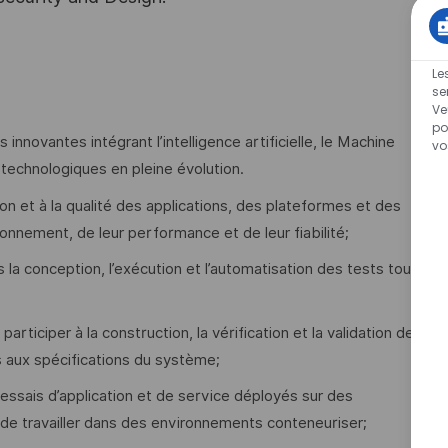
Le
se
Ve
po
nnovantes intégrant l’intelligence artificielle, le Machine
vo
 technologiques en pleine évolution.
on et à la qualité des applications, des plateformes et des
onnement, de leur performance et de leur fiabilité;
la conception, l’exécution et l’automatisation des tests tout
ticiper à la construction, la vérification et la validation de
s aux spécifications du système;
ssais d’application et de service déployés sur des
e de travailler dans des environnements conteneuriser;