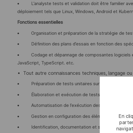
• L’analyste tests et validation doit être familier ave
déploiement tels que Linux, Windows, Android et Kuber
Fonctions essentielles
• Organisation et préparation de la stratégie de tes
• Définition des plans d’essais en fonction des spéci
• Codage et dépannage de composantes logiciels en d
JavaScript, TypeScript. etc.
Tout autre connaissances techniques, langage ou 
• Préparation de tests unitaires sur les éléments du l
• Élaboration et exécution de tests d’intégration et 
• Automatisation de l’exécution des essais sur des p
En cli
• Gestion en configuration des éléments du logiciel
parten
• Identification, documentation et suivi des anomalie
navigat