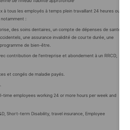
enne de niveau fiabilité approfondie
à tous les employés à temps plein travaillant 24 heures ou
s, notamment :
prise, des soins dentaires, un compte de dépenses de santé,
cidentels, une assurance invalidité de courte durée, une
 programme de bien-être.
ec contribution de l'entreprise et abondement à un RRCD,
nces et congés de maladie payés.
.
full-time employees working 24 or more hours per week and
D, Short-term Disability, travel insurance, Employee