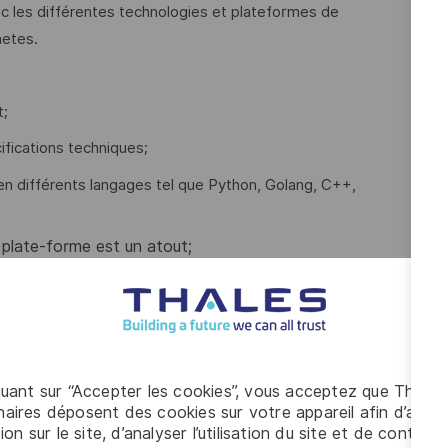
c les différentes technologies et plateformes de
netes.
t;
fications techniques;
ifférents langages tel que Python, Golang, C++,
plate-forme est un atout;
ogiciel;
tests fonctionnels;
ipeline CI-CD;
quant sur “Accepter les cookies”, vous acceptez que Thales
;
aires déposent des cookies sur votre appareil afin d’améli
s détectées dans les logiciels et systèmes.
ion sur le site, d’analyser l’utilisation du site et de contribu