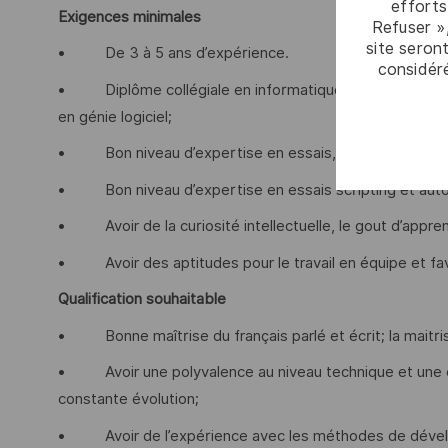
efforts
Exigences minimales
Refuser »
site seront
• De 3 à 5 ans d’expérience.
considér
• Diplôme collégiale en informatique ou universitaire 
en génie logiciel;
• Bon niveau d’expertise en essais, scripting et autom
• Bon niveau d’expertise en essais scripting et automa
• Avoir de la curiosité intellectuelle, le gout d’apprend
• Avoir des aptitudes pour le travail en équipe et favor
Qualification souhaitable
• Bonne maîtrise du français parlé et écrit; la maitris
• Avoir une polyvalence au niveau technique et une c
constante évolution;
• Avoir de l’expérience avec les méthodes de dévelo