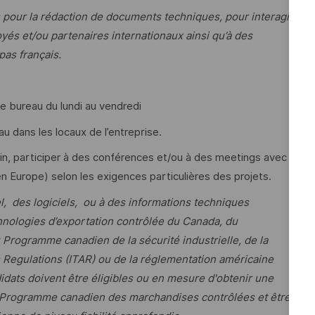
 pour la rédaction de documents techniques, pour interagir,
oyés et/ou partenaires internationaux ainsi qu’à des
pas français.
de bureau du lundi au vendredi
u dans les locaux de l’entreprise.
ain, participer à des conférences et/ou à des meetings avec
 Europe) selon les exigences particulières des projets.
l, des logiciels, ou à des informations techniques
hnologies d’exportation contrôlée du Canada, du
rogramme canadien de la sécurité industrielle, de la
s Regulations (ITAR) ou de la réglementation américaine
idats doivent être éligibles ou en mesure d'obtenir une
é au Programme canadien des marchandises contrôlées et être