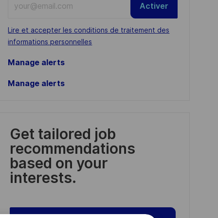
Activer
Email
address
Required
Lire et accepter les conditions de traitement des
(Required)
informations personnelles
Manage alerts
Manage alerts
Get tailored job
recommendations
based on your
interests.