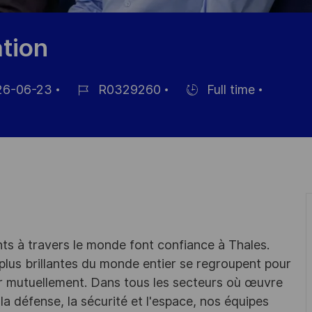
ation
6-06-23
R0329260
Full time
Référence
Hiring
ge
du
Type
poste
nts à travers le monde font confiance à Thales.
 plus brillantes du monde entier se regroupent pour
er mutuellement. Dans tous les secteurs où œuvre
la défense, la sécurité et l'espace, nos équipes