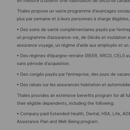
en mesure d'obtenir une habilitation de sécurité canadi
Thales propose un vaste programme d'avantages sociaux 
plus par semaine et à leurs personnes à charge éligible
• Des soins de santé complémentaires payés par l’entre
un programme d’assurance-vie, de Décès et mutilation ac
assurance voyage, un régime d'aide aux employés et un
• Des régimes d'épargne-retraite (REER, RRCD, CELI) av
sans période d'acquisition.
• Des congés payés par l'entreprise, des jours de vaca
• Des rabais sur les assurances habitation et automobile
Thales provides an extensive benefits program for all 
their eligible dependents, including the following:
• Company paid Extended Health, Dental, HSA, Life, AD&
Assistance Plan and Well-Being program.