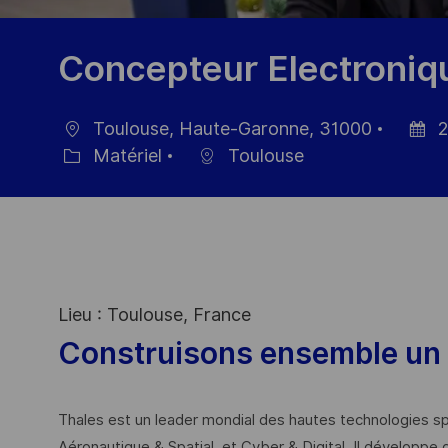
Concepteur Electroniq
Toulouse, Haute-Garonne, 31000
2
localisation
Date
Matériel
Toulouse
Catégorie
d’affic
Lieu : Toulouse, France
Construisons ensemble un 
Thales est un leader mondial des hautes technologies spé
Aéronautique & Spatial, et Cyber & Digital. Il développe 