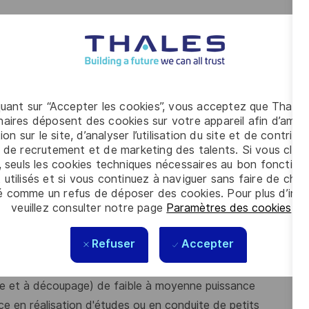
nalyses, documents de PDR, CDR, simulations) au travers
er aux routines de production (CRC/COCOR/SQCDPI) et à la
quant sur “Accepter les cookies”, vous acceptez que Thales
ntiel technique (Analyse la Non Qualité d’origine conception).
aires déposent des cookies sur votre appareil afin d’améli
ion sur le site, d’analyser l’utilisation du site et de contribu
 de recrutement et de marketing des talents. Si vous cliqu
, seuls les cookies techniques nécessaires au bon fonctio
 utilisés et si vous continuez à naviguer sans faire de choi
nt en constante évolution technologique ?
é comme un refus de déposer des cookies. Pour plus d’info
veuillez consulter notre page
Paramètres des cookies
.
ailler en collaboration avec des équipes pluridisciplinaires ?
que ou équivalent et possédez les compétences suivantes :
Refuser
Accepter
oduits d'électronique de puissance, notamment
re et à découpage) de faible à moyenne puissance
ce en réalisation d'études ou en conduite de petits