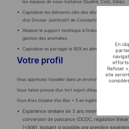
les équipes de sous-traitance (Qualité, Coût, Délai).
Capitaliser les éléments clés des développements (a
d'un Dossier Justificatif de Conception.
Réaliser le support technique à l'industrie, particip
gestion des anomalies.
En cli
Capitaliser et partager le REX en alimentant le référe
parten
navigat
Votre profil
efforts
Refuser »
site seront
Vous appréciez travailler dans un environnement stimula
considér
Vous faites preuve d’un fort esprit d’équipe et savez trav
Vous êtes titulaire d’un Bac + 5 en ingénierie électroni
Expérience similaire de 5 ans minimum sur des pr
conversion de puissance (DCDC, régulation linéai
(<1kW), incluant si possible une première expérien