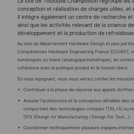
Le site de Toulouse Champollion regroupe les act
conception et réalisation de charges utiles, et
Il intègre également un centre de recherche et 
ainsi que les activités relevant de la science 
développement et la production de refroidiss
Au sein du département Hardware Design et plus particu
Compétences Hardware Engineering France (CCHEF), vou
numériques ou mixte (analogique/numérique), en conformit
cohérence avec la politique produit et le besoin client.
En nous rejoignant, vous vous verrez confier les missions
Contribuer à la phase de réponse aux appels d’offres
Assurer l'architecture et la conception détaillée de
comportant des technologies critiques (TRL<5) ou m
DFX (Design for Manufacturing / Design For Test...).
Coordonner techniquement plusieurs équipes internes 