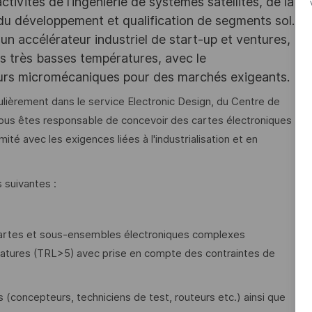
ivités de l’ingénierie de systèmes satellites, de la
 du développement et qualification de segments sol.
un accélérateur industriel de start-up et ventures,
des très basses températures, avec le
eurs micromécaniques pour des marchés exigeants.
lièrement dans le service Electronic Design, du Centre de
s êtes responsable de concevoir des cartes électroniques
é avec les exigences liées à l'industrialisation et en
 suivantes :
.
s cartes et sous-ensembles électroniques complexes
atures (TRL>5) avec prise en compte des contraintes de
(concepteurs, techniciens de test, routeurs etc.) ainsi que