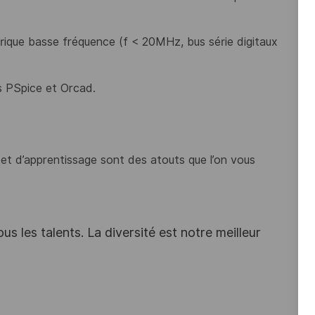
rique basse fréquence (f < 20MHz, bus série digitaux
ls PSpice et Orcad.
e et d’apprentissage sont des atouts que l’on vous
s les talents. La diversité est notre meilleur