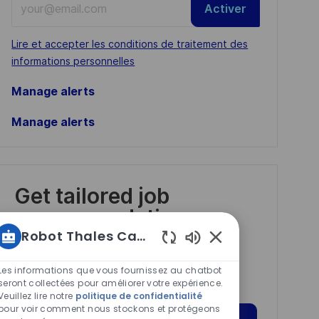
Activer
Email
address
Required
Lire et accepter les conditions de traitement des
(Required)
informations personnelles
Manage alerts
Manage alerts
Get tailored job
recommendations
based on your
Robot Thales Carrières
Sons
interests.
de
Les informations que vous fournissez au chatbot
chatbot
seront collectées pour améliorer votre expérience.
Veuillez lire notre
politique de confidentialité
activés
pour voir comment nous stockons et protégeons