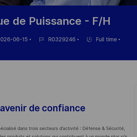
ue de Puissance - F/H
026-06-15
R0329246
Full time
Référence
Hiring
hage
du
Type
poste
avenir de confiance
cialisé dans trois secteurs d’activité : Défense & Sécurité,
des produits et solutions qui contribuent à un monde plus sûr,