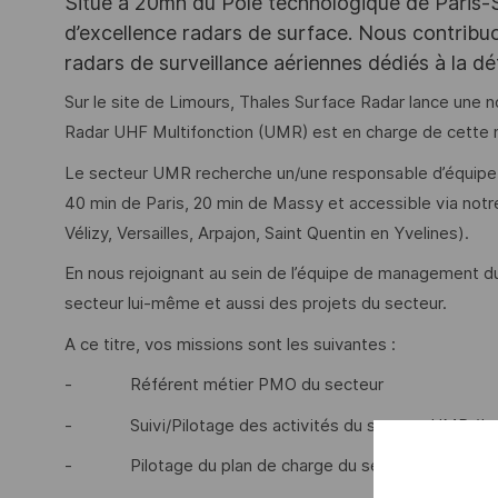
Situé à 20mn du Pôle technologique de Paris-Sac
d’excellence radars de surface. Nous contribuo
radars de surveillance aériennes dédiés à la déte
Sur le site de Limours, Thales Surface Radar lance une 
Radar UHF Multifonction (UMR) est en charge de cette no
Le secteur UMR recherche un/une responsable d’équipe
40 min de Paris, 20 min de Massy et accessible via not
Vélizy, Versailles, Arpajon, Saint Quentin en Yvelines).
En nous rejoignant au sein de l’équipe de management du
secteur lui-même et aussi des projets du secteur.
A ce titre, vos missions sont les suivantes :
- Référent métier PMO du secteur
- Suivi/Pilotage des activités du secteur UMR (bud
- Pilotage du plan de charge du secteur et représent