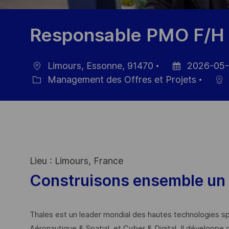
Responsable PMO F/H
Limours, Essonne, 91470
2026-05-
localisation
Date
Management des Offres et Projets
Catégorie
d’affichage
Lieu : Limours, France
Construisons ensemble un 
Thales est un leader mondial des hautes technologies spé
Aéronautique & Spatial, et Cyber & Digital. Il développe 