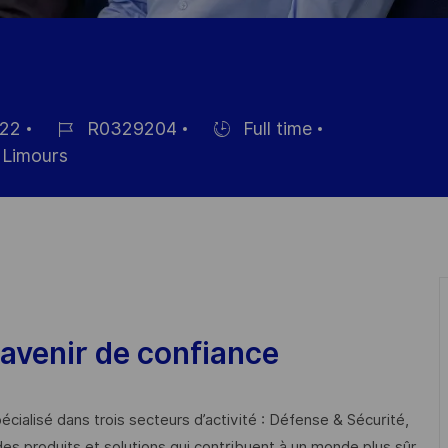
22
R0329204
Full time
Référence
Hiring
Limours
du
Type
poste
avenir de confiance
cialisé dans trois secteurs d’activité : Défense & Sécurité,
des produits et solutions qui contribuent à un monde plus sûr,