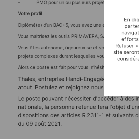
- PMO pour un ou plusieurs projets du secteur en s
Votre profil
En cli
Diplômé(e) d’un BAC+5, vous avez une expérience conf
parten
navigat
Vous maitrisez les outils PRIMAVERA, SAP, Microsoft Pr
efforts
Refuser »
Vous êtes autonome, rigoureux.se et vous avez des facil
site seront
projets complexes durant lesquelles vous êtes force de 
considér
Alors ce poste est fait pour vous, n’hésitez plus et postu
Thales, entreprise Handi-Engagée, reconnait tou
atout. Postulez et rejoignez nous !
Le poste pouvant nécessiter d'accéder à des i
nationale, la personne retenue fera l'objet d'
dispositions des articles R.2311-1 et suivant
du 09 août 2021.