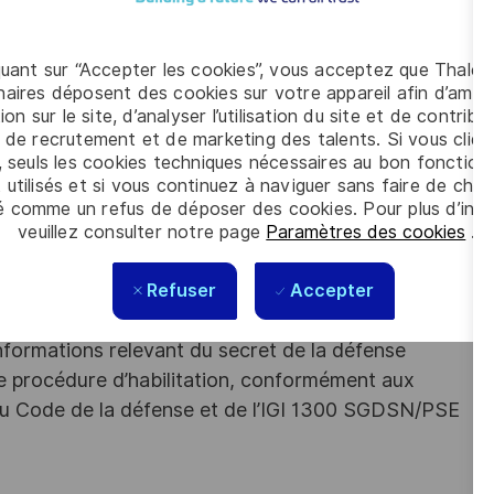
upplément du rôle de responsable PMO du secteur.
quant sur “Accepter les cookies”, vous acceptez que Thales
irmée d'au moins 10 ans en PMO ?
aires déposent des cookies sur votre appareil afin d’améli
ion sur le site, d’analyser l’utilisation du site et de contribu
oject ?
 de recrutement et de marketing des talents. Si vous cliqu
, seuls les cookies techniques nécessaires au bon fonctio
ités d'adaptation dans le cas de situations de lancement de
 utilisés et si vous continuez à naviguer sans faire de choi
proposition ?
é comme un refus de déposer des cookies. Pour plus d’info
veuillez consulter notre page
Paramètres des cookies
.
lez !
s les talents. La diversité est notre meilleur
Refuser
Accepter
nformations relevant du secret de la défense
une procédure d’habilitation, conformément aux
s du Code de la défense et de l’IGI 1300 SGDSN/PSE