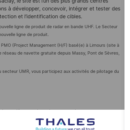
lay, le site est l’un des plus grands centres
ns à développer, concevoir, intégrer et tester des
ction et l’identification de cibles.
nouvelle ligne de produit de radar en bande UHF. Le Secteur
uvelle ligne de produit.
 PMO (Project Management (H/F) basé(e) à Limours (site à
re réseau de navette gratuite depuis Massy, Pont de Sèvres,
 secteur UMR, vous participez aux activités de pilotage du
gets, dépenses, investissements …)
ation du secteur dans les réunions de direction associées