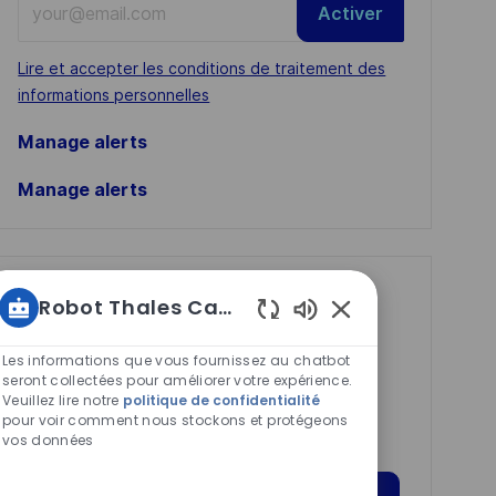
Activer
Email
address
Required
Lire et accepter les conditions de traitement des
(Required)
informations personnelles
Manage alerts
Manage alerts
Get tailored job
Robot Thales Carrières
recommendations
Sons
de
based on your
Les informations que vous fournissez au chatbot
chatbot
seront collectées pour améliorer votre expérience.
interests.
Veuillez lire notre
politique de confidentialité
activés
pour voir comment nous stockons et protégeons
vos données