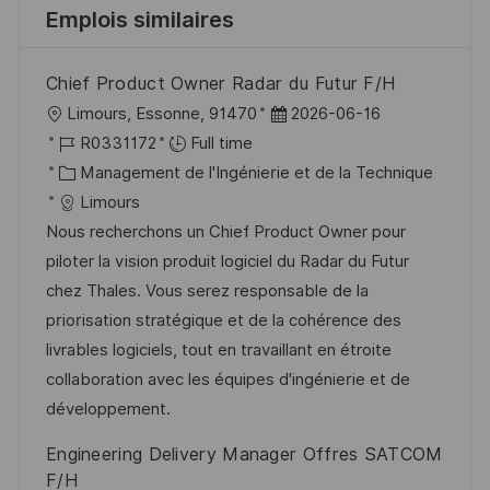
Emplois similaires
Chief Product Owner Radar du Futur F/H
l
D
Limours, Essonne, 91470
2026-06-16
o
R
a
R0331172
Full time
c
é
C
t
Management de l'Ingénierie et de la Technique
a
f
a
e
Limours
l
é
t
d
Nous recherchons un Chief Product Owner pour
i
r
é
’
piloter la vision produit logiciel du Radar du Futur
s
e
g
a
chez Thales. Vous serez responsable de la
a
n
o
f
priorisation stratégique et de la cohérence des
t
c
r
f
livrables logiciels, tout en travaillant en étroite
i
e
i
i
collaboration avec les équipes d'ingénierie et de
o
d
e
c
développement.
n
u
h
Engineering Delivery Manager Offres SATCOM
p
a
F/H