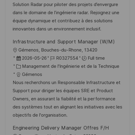
e
i
r
é
’
Solution Radar pour piloter des projets d’envergure
s
e
g
a
dans le domaine de l’ingénierie radar. Rejoignez une
a
n
o
f
équipe dynamique et contribuez à des solutions
t
c
r
f
innovantes dans un environnement inclusif.
i
e
i
i
Infrastructure and Support Manager (W/M)
o
d
e
c
l
Gémenos, Bouches-du-Rhone, 13420
n
u
h
o
D
R
2026-05-26
R0327554
Full time
p
a
c
a
C
é
Management de l'Ingénierie et de la Technique
o
g
a
t
a
f
Gémenos
s
e
l
e
t
é
Nous recherchons un Responsable Infrastructure et
t
i
d
é
r
Support pour diriger les équipes SRE et Product
e
s
’
g
e
Owners, en assurant la fiabilité et la performance
a
a
o
n
des systèmes tout en alignant les initiatives avec les
t
f
r
c
objectifs de l'organisation.
i
f
i
e
Engineering Delivery Manager Offres F/H
o
i
e
d