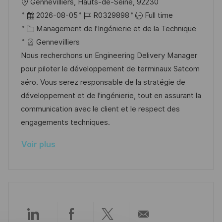
l
Gennevilliers, Hauts-de-Seine, 92230
n
c
u
o
D
R
2026-08-05
R0329898
Full time
h
p
c
a
C
é
Management de l'Ingénierie et de la Technique
a
o
a
t
a
f
Gennevilliers
g
s
l
e
t
é
Nous recherchons un Engineering Delivery Manager
e
t
i
d
é
r
pour piloter le développement de terminaux Satcom
e
s
’
g
e
aéro. Vous serez responsable de la stratégie de
a
a
o
n
développement et de l'ingénierie, tout en assurant la
t
f
r
c
communication avec le client et le respect des
i
f
i
e
engagements techniques.
o
i
e
d
Voir plus
n
c
u
h
p
a
o
g
s
e
t
e