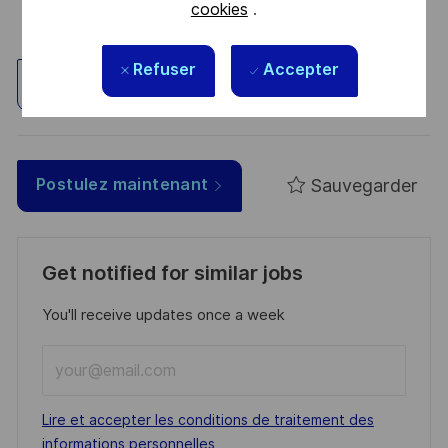
cookies
.
Refuser
Accepter
Explorez un site
Sauvegarder
Postulez maintenant
Get notified for similar jobs
You'll receive updates once a week
Enter
Email
address
Required
Lire et accepter les conditions de traitement des
(Required)
informations personnelles