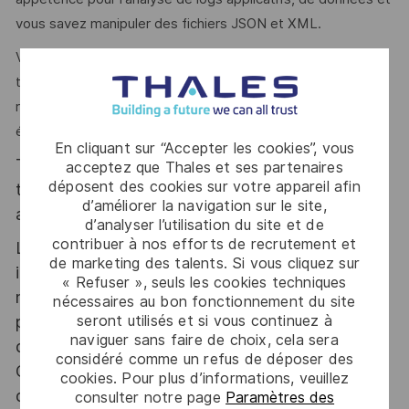
vous savez manipuler des fichiers JSON et XML.
Vous faites preuve d’une grande autonomie et vous savez
travailler avec des équipes à distances. Vous avez un bon
relationnel, vous savez communiquer sur vos travaux en
étant synthétique.
En cliquant sur “Accepter les cookies”, vous
Thales, entreprise Handi-Engagée, reconnait
acceptez que Thales et ses partenaires
déposent des cookies sur votre appareil afin
tous les talents. La diversité est notre meilleur
d’améliorer la navigation sur le site,
atout. Postulez et rejoignez nous !
d’analyser l’utilisation du site et de
contribuer à nos efforts de recrutement et
Le poste pouvant nécessiter d'accéder à des
de marketing des talents. Si vous cliquez sur
informations relevant du secret de la défense
« Refuser », seuls les cookies techniques
nationale, la personne retenue fera l'objet d'une
nécessaires au bon fonctionnement du site
seront utilisés et si vous continuez à
procédure d’habilitation, conformément aux
naviguer sans faire de choix, cela sera
dispositions des articles R.2311-1 et suivants du
considéré comme un refus de déposer des
Code de la défense et de l’IGI 1300 SGDSN/PSE
cookies. Pour plus d’informations, veuillez
du 09 août 2021.
consulter notre page
Paramètres des