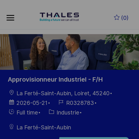
Skip to main content
Skip to main content
(0)
-
-
Approvisionneur Industriel - F/H
localisation
La Ferté-Saint-Aubin, Loiret, 45240
Date
Référence
2026-05-21
R0328783
d’affichage
du poste
Hiring
Catégorie
Full time
Industrie
Type
La Ferté-Saint-Aubin