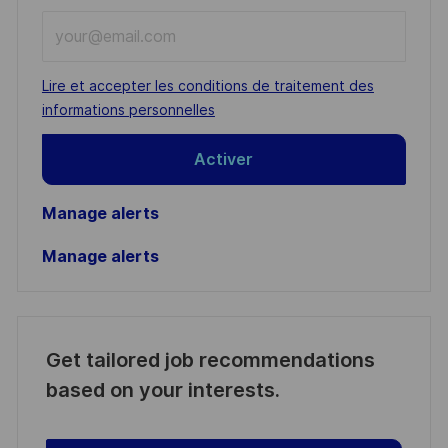
Enter
Email
address
Required
Lire et accepter les conditions de traitement des
(Required)
informations personnelles
Activer
Manage alerts
Manage alerts
Get tailored job recommendations
based on your interests.