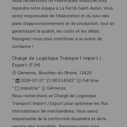
a
t
a
f
Nous recherchons un Planificateur industriel pour
e
t
l
e
t
é
rejoindre notre équipe à La Ferté-Saint-Aubin. Vous
e
i
d
é
r
serez responsable de l'élaboration et du suivi des
s
’
g
e
plans d'approvisionnement et de production, tout en
a
a
o
n
garantissant la qualité, les coûts et les délais.
t
f
r
c
Rejoignez-nous pour contribuer à un avenir de
i
f
i
e
confiance !
o
i
e
d
Chargé de Logistique Transport Import /
n
c
u
Export (F/H)
h
p
l
Gémenos, Bouches-du-Rhone, 13420
a
o
o
D
R
2026-07-21
R0334542
Full time
g
s
c
a
C
é
Industrie
Gémenos
e
t
a
t
a
f
Nous recherchons un Chargé de Logistique
e
l
e
t
é
Transport Import / Export pour optimiser les flux
i
d
é
r
internationaux de marchandises. Vous serez
s
’
g
e
responsable de la conformité douanière et de la
a
a
o
n
gestion des formalités. Rejoignez-nous pour