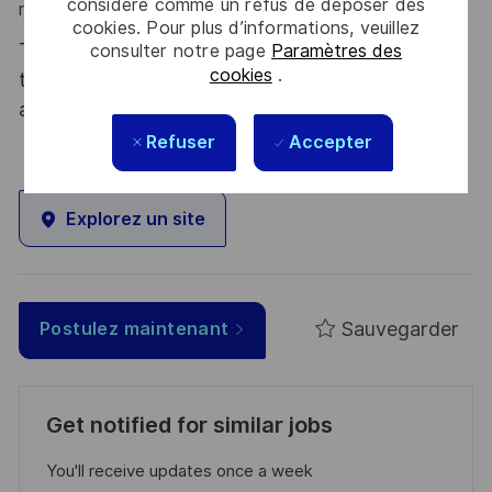
considéré comme un refus de déposer des
rejoindre !
cookies. Pour plus d’informations, veuillez
Thales, entreprise Handi-Engagée, reconnait
consulter notre page
Paramètres des
cookies
.
tous les talents. La diversité est notre meilleur
atout. Postulez et rejoignez nous !
Refuser
Accepter
Explorez un site
Sauvegarder
Postulez maintenant
Get notified for similar jobs
You'll receive updates once a week