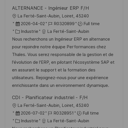
i
e
e
i
ALTERNANCE - Ingénieur ERP F/H
o
d
c
l
La Ferté-Saint-Aubin, Loiret, 45240
n
u
h
o
D
R
2026-04-02
R0320899
Full time
p
a
c
a
C
é
Industrie
La Ferté-Saint-Aubin
o
g
a
t
a
f
Nous recherchons un Ingénieur ERP en alternance
s
e
l
e
t
é
pour rejoindre notre équipe Performances chez
t
i
d
é
r
Thales. Vous serez responsable de la gestion et de
e
s
’
g
e
l'évolution de l'ERP, en pilotant l'écosystème SAP et
a
a
o
n
en assurant le support et la formation des
t
f
r
c
utilisateurs. Rejoignez-nous pour une expérience
i
f
i
e
enrichissante dans un environnement dynamique.
o
i
e
d
CDI - Planificateur industriel - F/H
n
c
u
l
La Ferté-Saint-Aubin, Loiret, 45240
h
p
o
D
R
2026-07-02
R0328951
Full time
a
o
c
a
C
é
Industrie
La Ferté-Saint-Aubin
g
s