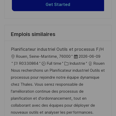
Get Started
Emplois similaires
Planificateur industriel Outils et processus F/H
l
D
Rouen, Seine-Maritime, 76000
2026-06-09
o
R
C
a
R0330864
Full time
Industrie
Rouen
c
é
a
t
Nous recherchons un Planificateur industriel Outils et
a
f
t
e
processus pour rejoindre notre équipe dynamique
l
é
é
d
chez Thales. Vous serez responsable de
i
r
g
’
l'amélioration continue des processus de
s
e
o
a
planification et d'ordonnancement, tout en
a
n
r
f
collaborant avec des équipes pour déployer de
t
c
i
f
nouveaux outils et analyser les performances.