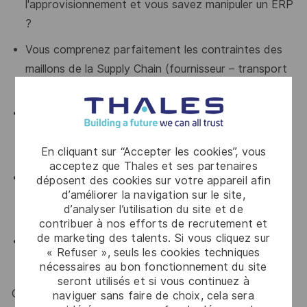
l'approvisionnement et vous savez manipuler un ERP
?
Vous comprenez parfaitement les contraintes des
maillons de la Supply Chain (fournisseur – transport
– production – vente) ?
Les notions de réglementations douanières et
contrôle des exportations n’ont plus de secret pour
En cliquant sur “Accepter les cookies”, vous
vous ?
acceptez que Thales et ses partenaires
On vous reconnaît pour votre excellent relationnel,
déposent des cookies sur votre appareil afin
d’améliorer la navigation sur le site,
votre adaptation et votre capacité à respect
les
d’analyser l’utilisation du site et de
consignes ?
contribuer à nos efforts de recrutement et
de marketing des talents. Si vous cliquez sur
Vous maîtrisez un anglais technique de base ?
« Refuser », seuls les cookies techniques
nécessaires au bon fonctionnement du site
seront utilisés et si vous continuez à
Ce poste est donc fait pour vous, alors venez nous
naviguer sans faire de choix, cela sera