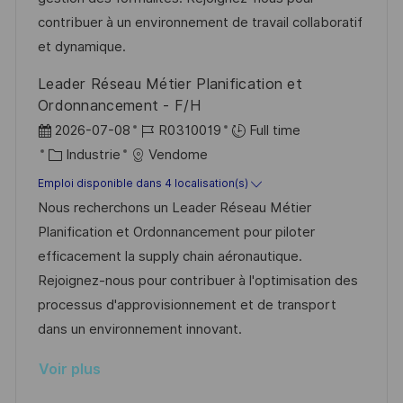
t
f
r
c
contribuer à un environnement de travail collaboratif
i
f
i
e
et dynamique.
o
i
e
d
Leader Réseau Métier Planification et
n
c
u
Ordonnancement - F/H
h
p
D
R
2026-07-08
R0310019
Full time
a
o
a
C
é
Industrie
Vendome
g
s
t
a
f
Emploi disponible dans 4 localisation(s)
e
t
e
t
é
Nous recherchons un Leader Réseau Métier
e
d
é
r
Planification et Ordonnancement pour piloter
’
g
e
efficacement la supply chain aéronautique.
a
o
n
Rejoignez-nous pour contribuer à l'optimisation des
f
r
c
processus d'approvisionnement et de transport
f
i
e
dans un environnement innovant.
i
e
d
Voir plus
c
u
h
p