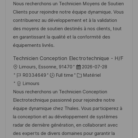
a
f
t
e
Nous recherchons un Technicien Moyens de Soutien
t
l
é
é
d
Clients pour rejoindre notre équipe dynamique. Vous
e
i
r
g
’
contribuerez au développement et à la validation
s
e
o
a
des moyens de soutien destinés à nos clients, tout
a
n
r
f
en garantissant la qualité et la conformité des
t
c
i
f
équipements livrés.
i
e
e
i
Technicien Conception Electrotechnique - H/F
o
d
c
l
D
Limours, Essonne, 91470
2026-07-28
n
u
h
o
R
a
C
R0334649
Full time
Matériel
p
a
c
é
t
a
Limours
o
g
a
f
e
t
Nous recherchons un Technicien Conception
s
e
l
é
d
é
Electrotechnique passionné pour rejoindre notre
t
i
r
’
g
équipe dynamique chez Thales. Vous participerez à
e
s
e
a
o
la conception et au développement de systèmes
a
n
f
r
radar de dernière génération, en collaborant avec
t
c
f
i
des experts de divers domaines pour garantir la