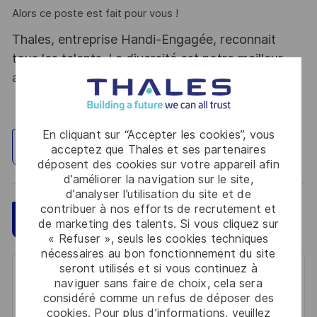
Alors ce poste est fait pour vous !
Thales, entreprise Handi-Engagée, reconnait
tous les talents. La diversité est notre meilleur
atout. Postulez et rejoignez nous !
En cliquant sur “Accepter les cookies”, vous
Explorez un site
acceptez que Thales et ses partenaires
déposent des cookies sur votre appareil afin
d’améliorer la navigation sur le site,
d’analyser l’utilisation du site et de
contribuer à nos efforts de recrutement et
Sauvegarder
Postulez maintenant
de marketing des talents. Si vous cliquez sur
« Refuser », seuls les cookies techniques
nécessaires au bon fonctionnement du site
seront utilisés et si vous continuez à
Get notified for similar jobs
naviguer sans faire de choix, cela sera
considéré comme un refus de déposer des
You'll receive updates once a week
cookies. Pour plus d’informations, veuillez