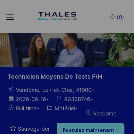
Skip to main content
Skip to main content
(0)
-
-
Technicien Moyens De Tests F/H
localisation
Vendôme, Loir-et-Cher, 41000
Date
Référence
2026-06-16
R0328746
d’affichage
du poste
Hiring
Catégorie
Full time
Matériel
Vendome
Type
Sauvegarder
Postulez maintenant