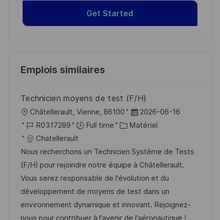
Get Started
Emplois similaires
Technicien moyens de test (F/H)
l
D
Châtellerault, Vienne, 86100
2026-06-16
o
R
C
a
R0317289
Full time
Matériel
c
é
a
t
Chatellerault
a
f
t
e
Nous recherchons un Technicien Système de Tests
l
é
é
d
(F/H) pour rejoindre notre équipe à Châtellerault.
i
r
g
’
Vous serez responsable de l'évolution et du
s
e
o
a
développement de moyens de test dans un
a
n
r
f
environnement dynamique et innovant. Rejoignez-
t
c
i
f
nous pour contribuer à l'avenir de l'aéronautique !