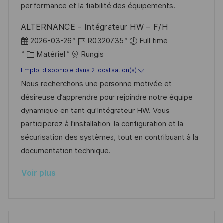
i
e
i
e
performance et la fiabilité des équipements.
o
d
c
ALTERNANCE - Intégrateur HW – F/H
n
u
h
D
R
2026-03-26
R0320735
Full time
p
a
a
C
é
Matériel
Rungis
o
g
t
a
f
Emploi disponible dans 2 localisation(s)
s
e
e
t
é
Nous recherchons une personne motivée et
t
d
é
r
désireuse d’apprendre pour rejoindre notre équipe
e
’
g
e
dynamique en tant qu'Intégrateur HW. Vous
a
o
n
participerez à l'installation, la configuration et la
f
r
c
sécurisation des systèmes, tout en contribuant à la
f
i
e
documentation technique.
i
e
d
Voir plus
c
u
h
p
a
o
g
s