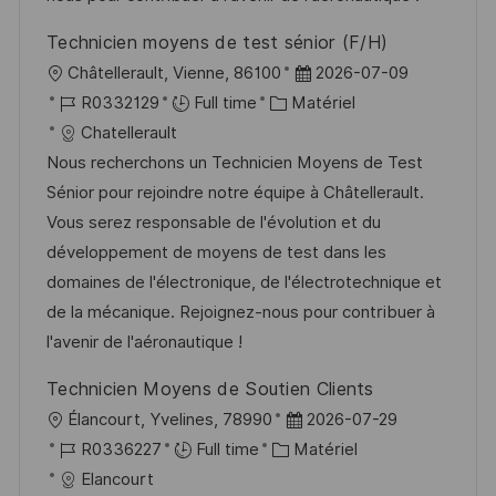
i
e
e
i
Technicien moyens de test sénior (F/H)
o
d
c
l
D
Châtellerault, Vienne, 86100
2026-07-09
n
u
h
o
R
C
a
R0332129
Full time
Matériel
p
a
c
é
a
t
Chatellerault
o
g
a
f
t
e
Nous recherchons un Technicien Moyens de Test
s
e
l
é
é
d
Sénior pour rejoindre notre équipe à Châtellerault.
t
i
r
g
’
Vous serez responsable de l'évolution et du
e
s
e
o
a
développement de moyens de test dans les
a
n
r
f
domaines de l'électronique, de l'électrotechnique et
t
c
i
f
de la mécanique. Rejoignez-nous pour contribuer à
i
e
e
i
l'avenir de l'aéronautique !
o
d
c
Technicien Moyens de Soutien Clients
n
u
h
l
D
Élancourt, Yvelines, 78990
2026-07-29
p
a
o
R
C
a
R0336227
Full time
Matériel
o
g
c
é
a
t
Elancourt
s
e