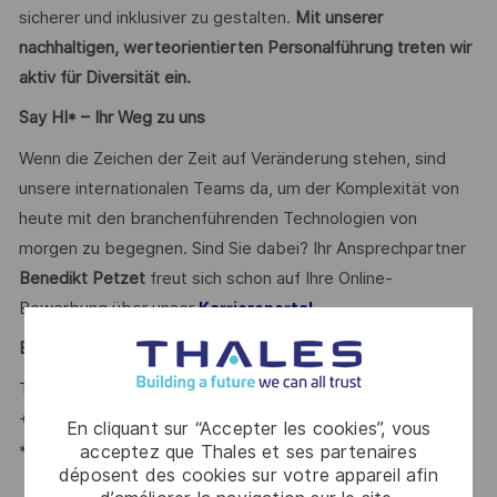
sicherer und inklusiver zu gestalten.
Mit unserer
nachhaltigen, werteorientierten Personalführung treten wir
aktiv für Diversität ein.
Say HI* – Ihr Weg zu uns
Wenn die Zeichen der Zeit auf Veränderung stehen, sind
unsere internationalen Teams da, um der Komplexität von
heute mit den branchenführenden Technologien von
morgen zu begegnen. Sind Sie dabei? Ihr Ansprechpartner
Benedikt Petzet
freut sich schon auf Ihre Online-
Bewerbung über unser
.
Karriereportal
Benedikt Petzet
-
Talent Acquisition Partner #LI-BP1
+ 49 173 585 90 29
En cliquant sur “Accepter les cookies”, vous
*Human Intelligence
acceptez que Thales et ses partenaires
déposent des cookies sur votre appareil afin