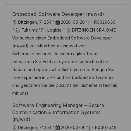
Embedded Software Developer (m/w/d)
l
D
R
Ditzingen, 71254
2026-05-26
R0329630
o
C
a
é
Full time
Logiciel
DITZINGEN SRA OME
c
a
t
f
Wir suchen einen Embedded Software Developer
a
t
e
é
(m/w/d) zur Mitarbeit an innovativen
l
é
d
r
Sicherheitslösungen. In einem agilen Team
i
g
’
e
entwickeln Sie Echtzeitsysteme für hochmobile
s
o
a
n
Radare und optronische Sichtsysteme. Bringen Sie
a
r
f
c
Ihre Expertise in C++ und Embedded Software ein
t
i
f
e
und gestalten Sie die Zukunft der Sicherheitstechnik
i
e
i
d
mit uns!
o
c
u
Software Engineering Manager – Secure
n
h
p
Communication & Information Systems
a
o
(m/w/d)
g
s
l
D
R
Ditzingen, 71254
2026-03-06
R0307548