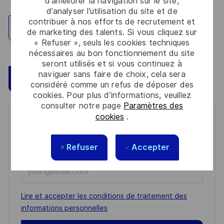
d’améliorer la navigation sur le site,
d’analyser l’utilisation du site et de
contribuer à nos efforts de recrutement et
Explorez un site
de marketing des talents. Si vous cliquez sur
« Refuser », seuls les cookies techniques
nécessaires au bon fonctionnement du site
seront utilisés et si vous continuez à
naviguer sans faire de choix, cela sera
Sauvegarder
Postulez maintenant
considéré comme un refus de déposer des
cookies. Pour plus d’informations, veuillez
consulter notre page
Paramètres des
cookies
.
Get notified for similar jobs
You'll receive updates once a week
Refuser
Accepter
Enter
Email
address
Required
Lire et accepter les conditions de traitement des
(Required)
informations personnelles