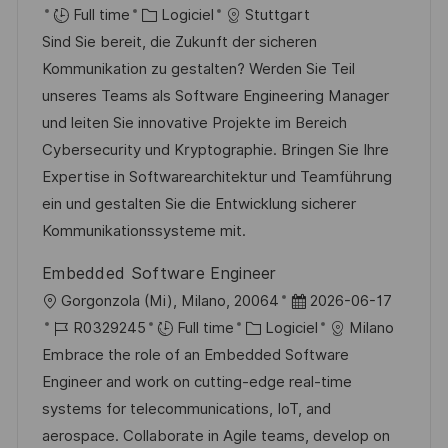
e
t
o
C
a
é
Full time
Logiciel
Stuttgart
e
c
a
t
f
Sind Sie bereit, die Zukunft der sicheren
a
t
e
é
Kommunikation zu gestalten? Werden Sie Teil
l
é
d
r
unseres Teams als Software Engineering Manager
i
g
’
e
und leiten Sie innovative Projekte im Bereich
s
o
a
n
Cybersecurity und Kryptographie. Bringen Sie Ihre
a
r
f
c
Expertise in Softwarearchitektur und Teamführung
t
i
f
e
ein und gestalten Sie die Entwicklung sicherer
i
e
i
d
Kommunikationssysteme mit.
o
c
u
Embedded Software Engineer
n
h
p
l
D
Gorgonzola (Mi), Milano, 20064
2026-06-17
a
o
o
R
C
a
R0329245
Full time
Logiciel
Milano
g
s
c
é
a
t
Embrace the role of an Embedded Software
e
t
a
f
t
e
Engineer and work on cutting-edge real-time
e
l
é
é
d
systems for telecommunications, IoT, and
i
r
g
’
aerospace. Collaborate in Agile teams, develop on