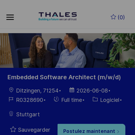
Skip to main content
Skip to main content
(0)
-
-
Embedded Software Architect (m/w/d)
localisation
Date
Ditzingen, 71254
2026-06-08
d’affichage
Référence
Hiring
Catégorie
R0328690
Full time
Logiciel
du poste
Type
Stuttgart
Sauvegarder
Postulez maintenant