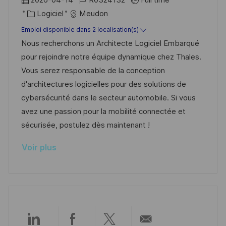
n
h
p
a
C
é
Logiciel
Meudon
a
o
t
a
f
Emploi disponible dans 2 localisation(s)
g
s
e
t
é
Nous recherchons un Architecte Logiciel Embarqué
e
t
d
é
r
pour rejoindre notre équipe dynamique chez Thales.
e
’
g
e
Vous serez responsable de la conception
a
o
n
d'architectures logicielles pour des solutions de
f
r
c
cybersécurité dans le secteur automobile. Si vous
f
i
e
avez une passion pour la mobilité connectée et
i
e
d
sécurisée, postulez dès maintenant !
c
u
Voir plus
h
p
a
o
g
s
e
t
e