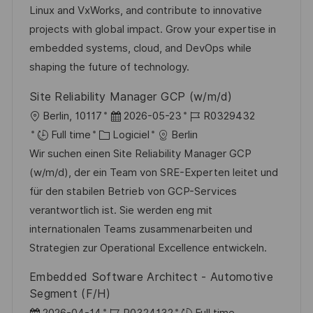
s
e
o
a
Linux and VxWorks, and contribute to innovative
a
n
r
f
projects with global impact. Grow your expertise in
t
c
i
f
embedded systems, cloud, and DevOps while
i
e
e
i
shaping the future of technology.
o
d
c
Site Reliability Manager GCP (w/m/d)
n
u
h
l
D
R
Berlin, 10117
2026-05-23
R0329432
p
a
o
C
a
é
Full time
Logiciel
Berlin
o
g
c
a
t
f
Wir suchen einen Site Reliability Manager GCP
s
e
a
t
e
é
(w/m/d), der ein Team von SRE-Experten leitet und
t
l
é
d
r
für den stabilen Betrieb von GCP-Services
e
i
g
’
e
verantwortlich ist. Sie werden eng mit
s
o
a
n
internationalen Teams zusammenarbeiten und
a
r
f
c
Strategien zur Operational Excellence entwickeln.
t
i
f
e
Embedded Software Architect - Automotive
i
e
i
d
Segment (F/H)
o
c
u
D
R
2026-04-14
R0324132
Full time