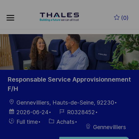
Skip to main content
Skip to main content
(0)
-
-
Responsable Service Approvisionnement
F/H
localisation
Gennevilliers, Hauts-de-Seine, 92230
Date
Référence
2026-06-24
R0328452
d’affichage
du poste
Hiring
Catégorie
Full time
Achats
Gennevilliers
Type