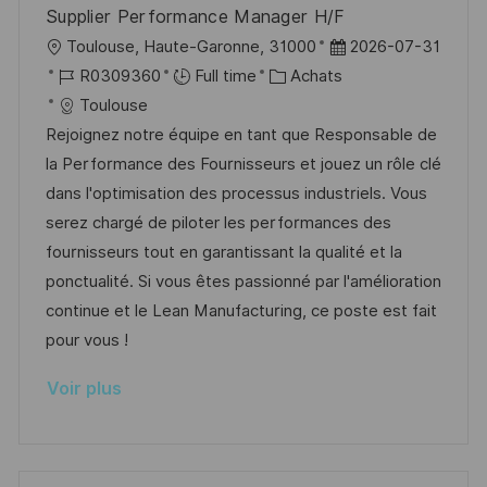
Supplier Performance Manager H/F
n
c
u
l
D
Toulouse, Haute-Garonne, 31000
2026-07-31
h
p
o
R
C
a
R0309360
Full time
Achats
a
o
c
é
a
t
Toulouse
g
s
a
f
t
e
Rejoignez notre équipe en tant que Responsable de
e
t
l
é
é
d
la Performance des Fournisseurs et jouez un rôle clé
e
i
r
g
’
dans l'optimisation des processus industriels. Vous
s
e
o
a
serez chargé de piloter les performances des
a
n
r
f
fournisseurs tout en garantissant la qualité et la
t
c
i
f
ponctualité. Si vous êtes passionné par l'amélioration
i
e
e
i
continue et le Lean Manufacturing, ce poste est fait
o
d
c
pour vous !
n
u
h
Voir plus
p
a
o
g
s
e
t