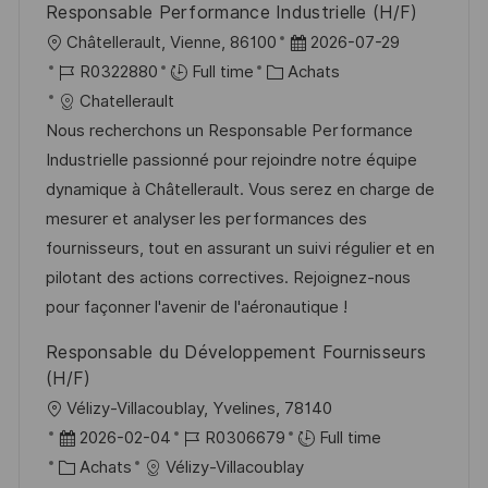
Responsable Performance Industrielle (H/F)
l
D
Châtellerault, Vienne, 86100
2026-07-29
o
R
C
a
R0322880
Full time
Achats
c
é
a
t
Chatellerault
a
f
t
e
Nous recherchons un Responsable Performance
l
é
é
d
Industrielle passionné pour rejoindre notre équipe
i
r
g
’
dynamique à Châtellerault. Vous serez en charge de
s
e
o
a
mesurer et analyser les performances des
a
n
r
f
fournisseurs, tout en assurant un suivi régulier et en
t
c
i
f
pilotant des actions correctives. Rejoignez-nous
i
e
e
i
pour façonner l'avenir de l'aéronautique !
o
d
c
Responsable du Développement Fournisseurs
n
u
h
(H/F)
p
a
l
Vélizy-Villacoublay, Yvelines, 78140
o
g
o
D
R
2026-02-04
R0306679
Full time
s
e
c
a
C
é
Achats
Vélizy-Villacoublay
t