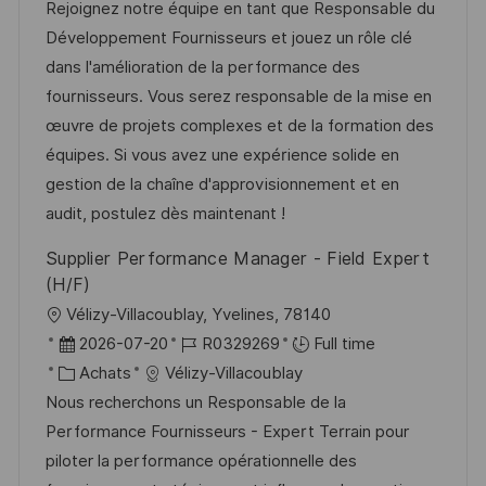
a
t
a
f
Rejoignez notre équipe en tant que Responsable du
e
l
e
t
é
Développement Fournisseurs et jouez un rôle clé
i
d
é
r
dans l'amélioration de la performance des
s
’
g
e
fournisseurs. Vous serez responsable de la mise en
a
a
o
n
œuvre de projets complexes et de la formation des
t
f
r
c
équipes. Si vous avez une expérience solide en
i
f
i
e
gestion de la chaîne d'approvisionnement et en
o
i
e
d
audit, postulez dès maintenant !
n
c
u
Supplier Performance Manager - Field Expert
h
p
(H/F)
a
o
l
Vélizy-Villacoublay, Yvelines, 78140
g
s
o
D
R
2026-07-20
R0329269
Full time
e
t
c
a
C
é
Achats
Vélizy-Villacoublay
e
a
t
a
f
Nous recherchons un Responsable de la
l
e
t
é
Performance Fournisseurs - Expert Terrain pour
i
d
é
r
piloter la performance opérationnelle des