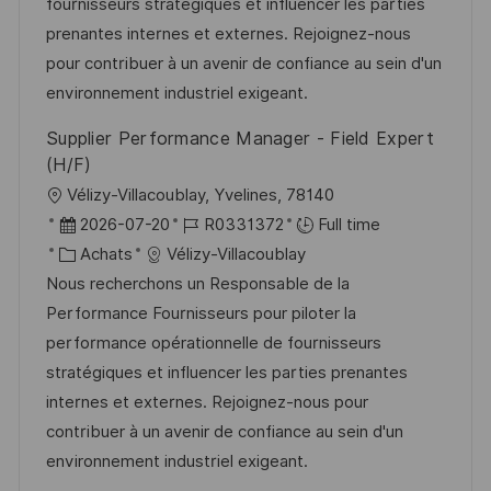
s
’
g
e
fournisseurs stratégiques et influencer les parties
a
a
o
n
prenantes internes et externes. Rejoignez-nous
t
f
r
c
pour contribuer à un avenir de confiance au sein d'un
i
f
i
e
environnement industriel exigeant.
o
i
e
d
Supplier Performance Manager - Field Expert
n
c
u
(H/F)
h
p
l
Vélizy-Villacoublay, Yvelines, 78140
a
o
o
D
R
2026-07-20
R0331372
Full time
g
s
c
a
C
é
Achats
Vélizy-Villacoublay
e
t
a
t
a
f
Nous recherchons un Responsable de la
e
l
e
t
é
Performance Fournisseurs pour piloter la
i
d
é
r
performance opérationnelle de fournisseurs
s
’
g
e
stratégiques et influencer les parties prenantes
a
a
o
n
internes et externes. Rejoignez-nous pour
t
f
r
c
contribuer à un avenir de confiance au sein d'un
i
f
i
e
environnement industriel exigeant.
o
i
e
d