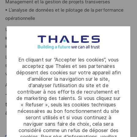
Management et la gestion de projets transverses
• L’analyse de données et le pilotage de la performance
opérationnelle
Un niveau d’anglais courant à l’oral comme à l’écrit est
indispensable pour échanger avec les équipes
internationales et les interlocuteurs du Groupe.
Le leadership, l'esprit collaboratif, la capacité d’analyse, le
En cliquant sur “Accepter les cookies”, vous
sens des priorités et la résilience sont des atouts que l’on
acceptez que Thales et ses partenaires
déposent des cookies sur votre appareil afin
vous reconnaît ?
d’améliorer la navigation sur le site,
Alors ce poste est fait pour vous !
d’analyser l’utilisation du site et de
contribuer à nos efforts de recrutement et
Thales, entreprise Handi-Engagée, reconnait
de marketing des talents. Si vous cliquez sur
tous les talents. La diversité est notre meilleur
« Refuser », seuls les cookies techniques
nécessaires au bon fonctionnement du site
atout. Postulez et rejoignez nous !
seront utilisés et si vous continuez à
naviguer sans faire de choix, cela sera
considéré comme un refus de déposer des
cookies. Pour plus d’informations, veuillez