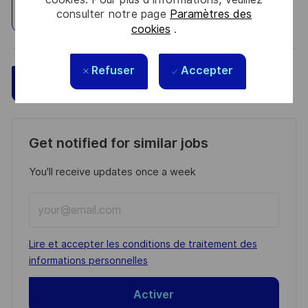
consulter notre page
Paramètres des
Explorez un site
cookies
.
Refuser
Accepter
Sauvegarder
Postulez maintenant
Get notified for similar jobs
You'll receive updates once a week
Enter
Email
address
Required
Lire et accepter les conditions de traitement des
(Required)
informations personnelles
Activer