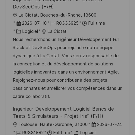
o
d
c
DevSecOps (F/H)
n
u
h
l
La Ciotat, Bouches-du-Rhone, 13600
p
a
o
D
R
2026-07-10
R0333925
Full time
o
g
c
a
C
é
Logiciel
La Ciotat
s
e
a
t
a
f
Nous recherchons un Ingénieur Développement Full
t
l
e
t
é
Stack et DevSecOps pour rejoindre notre équipe
e
i
d
é
r
dynamique à La Ciotat. Vous serez responsable de
s
’
g
e
la conception et du développement de solutions
a
a
o
n
logicielles innovantes dans un environnement Agile.
t
f
r
c
Rejoignez-nous pour contribuer à des projets
i
f
i
e
passionnants et améliorer vos compétences dans un
o
i
e
d
cadre collaboratif.
n
c
u
Ingénieur Développement Logiciel Bancs de
h
p
Tests & Simulateurs - Projet Iris² (F/H)
a
o
l
D
Toulouse, Haute-Garonne, 31000
2026-07-24
g
s
o
R
C
a
R0331882
Full time
Logiciel