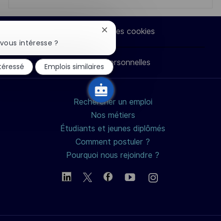
via
via
via
par
Paramètres des cookies
Fermer
LinkedIn
Facebook
twitter
e-
la
vous intéresse ?
notification
du
Données personnelles
mail
ntéressé
Emplois similaires
chatbot
Rechercher un emploi
Nos métiers
Étudiants et jeunes diplômés
Comment postuler ?
Pourquoi nous rejoindre ?