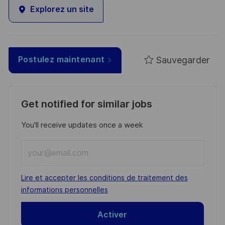
Explorez un site
Sauvegarder
Postulez maintenant
Get notified for similar jobs
You'll receive updates once a week
Enter
Email
address
Required
Lire et accepter les conditions de traitement des
(Required)
informations personnelles
Activer