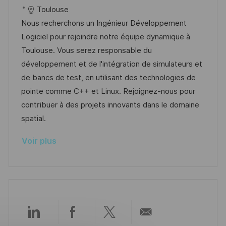
e
t
c
é
a
t
Toulouse
e
a
f
t
e
Nous recherchons un Ingénieur Développement
l
é
é
d
Logiciel pour rejoindre notre équipe dynamique à
i
r
g
’
Toulouse. Vous serez responsable du
s
e
o
a
développement et de l'intégration de simulateurs et
a
n
r
f
de bancs de test, en utilisant des technologies de
t
c
i
f
pointe comme C++ et Linux. Rejoignez-nous pour
i
e
e
i
contribuer à des projets innovants dans le domaine
o
d
c
spatial.
n
u
h
Voir plus
p
a
o
g
s
e
t
e
Partager
Partager
Partager
Partager