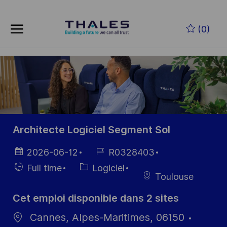
Skip to main content
(0)
-
Architecte Logiciel Segment Sol
Date
Référence
2026-06-12
R0328403
d’affichage
du poste
Hiring
Catégorie
Full time
Logiciel
Toulouse
Type
Cet emploi disponible dans 2 sites
Cannes, Alpes-Maritimes, 06150