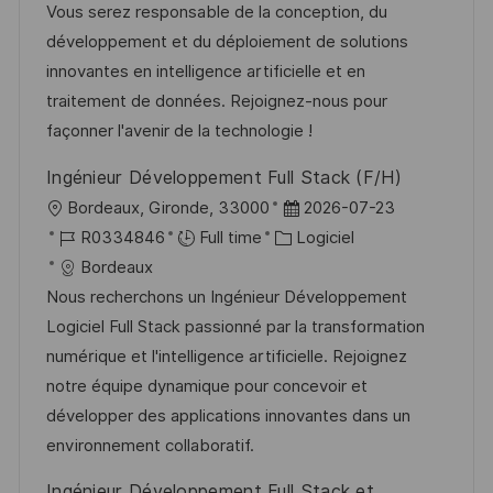
i
r
g
’
Vous serez responsable de la conception, du
e
s
e
o
a
développement et du déploiement de solutions
a
n
r
f
innovantes en intelligence artificielle et en
t
c
i
f
traitement de données. Rejoignez-nous pour
i
e
e
i
façonner l'avenir de la technologie !
o
d
c
Ingénieur Développement Full Stack (F/H)
n
u
h
l
D
Bordeaux, Gironde, 33000
2026-07-23
p
a
o
R
C
a
R0334846
Full time
Logiciel
o
g
c
é
a
t
Bordeaux
s
e
a
f
t
e
Nous recherchons un Ingénieur Développement
t
l
é
é
d
Logiciel Full Stack passionné par la transformation
e
i
r
g
’
numérique et l'intelligence artificielle. Rejoignez
s
e
o
a
notre équipe dynamique pour concevoir et
a
n
r
f
développer des applications innovantes dans un
t
c
i
f
environnement collaboratif.
i
e
e
i
Ingénieur Développement Full Stack et