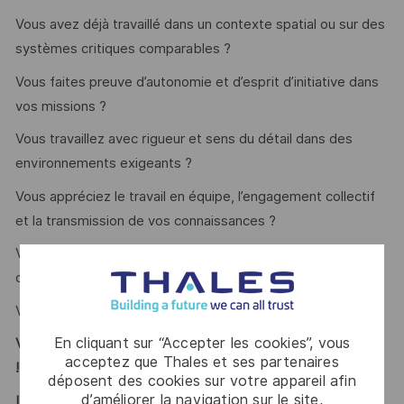
Vous avez déjà travaillé dans un contexte spatial ou sur des
systèmes critiques comparables ?
Vous faites preuve d’autonomie et d’esprit d’initiative dans
vos missions ?
Vous travaillez avec rigueur et sens du détail dans des
environnements exigeants ?
Vous appréciez le travail en équipe, l’engagement collectif
et la transmission de vos connaissances ?
Vous savez présenter et vulgariser des sujets techniques
complexes auprès de publics variés ?
Vous parlez anglais ?
En cliquant sur “Accepter les cookies”, vous
Vous vous reconnaissez ? Alors ce poste est fait pour vous
acceptez que Thales et ses partenaires
!
déposent des cookies sur votre appareil afin
d’améliorer la navigation sur le site,
LE MOT DE L’EQUIPE