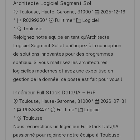
Architecte Logiciel Segment Sol
l
D
Toulouse, Haute-Garonne, 31000
2025-12-16
o
R
C
a
R0299250
Full time
Logiciel
c
é
a
t
Toulouse
a
f
t
e
Rejoignez notre équipe en tant qu'Architecte
l
é
é
d
Logiciel Segment Sol et participez à la conception
i
r
g
’
de solutions innovantes pour des programmes
s
e
o
a
spatiaux. Si vous maîtrisez les architectures
a
n
r
f
logicielles modernes et avez une expertise en
t
c
i
f
gestion de la donnée, ce poste est fait pour vous !
i
e
e
i
Ingénieur Full Stack Data/IA – H/F
o
d
c
l
D
Toulouse, Haute-Garonne, 31000
2026-07-31
n
u
h
o
R
C
a
R0333847
Full time
Logiciel
p
a
c
é
a
t
Toulouse
o
g
a
f
t
e
Nous recherchons un Ingénieur Full Stack Data/IA
s
e
l
é
é
d
passionné pour rejoindre notre équipe à Toulouse.
t