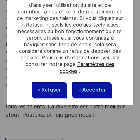
d’analyser l’utilisation du site et de
« Rejoignez la Solution Authority de Thales Alenia Space
contribuer à nos efforts de recrutement et
de marketing des talents. Si vous cliquez sur
et évoluez au sein d’une équipe d’architectes logiciels
« Refuser », seuls les cookies techniques
expérimentés, garants des choix techniques sur des
nécessaires au bon fonctionnement du site
programmes spatiaux majeurs, à forts enjeux
seront utilisés et si vous continuez à
technologiques et opérationnels.
naviguer sans faire de choix, cela sera
considéré comme un refus de déposer des
Dans un environnement collaboratif et de haut niveau
cookies. Pour plus d’informations, veuillez
d’expertise, vous concevez, défendez et portez des
consulter notre page
Paramètres des
architectures logicielles robustes et durables, en lien
cookies
.
étroit avec les équipes projets, produits et clients
institutionnels ou export »
Refuser
Accepter
Thales, entreprise Handi-Engagée, reconnait
tous les talents. La diversité est notre meilleur
atout. Postulez et rejoignez nous !