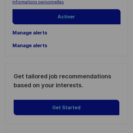
(Required)
informations personnelles
Activer
Manage alerts
Manage alerts
Get tailored job recommendations
based on your interests.
Get Started