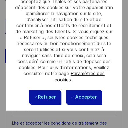
acceptez que Thales et ses partenaires
déposent des cookies sur votre appareil afin
d’améliorer la navigation sur le site,
d’analyser l’utilisation du site et de
contribuer à nos efforts de recrutement et
Explorez un site
de marketing des talents. Si vous cliquez sur
« Refuser », seuls les cookies techniques
nécessaires au bon fonctionnement du site
seront utilisés et si vous continuez à
naviguer sans faire de choix, cela sera
Sauvegarder
Postulez maintenant
considéré comme un refus de déposer des
cookies. Pour plus d’informations, veuillez
consulter notre page
Paramètres des
cookies
.
Get notified for similar jobs
You'll receive updates once a week
Refuser
Accepter
Enter
Email
address
Required
Lire et accepter les conditions de traitement des