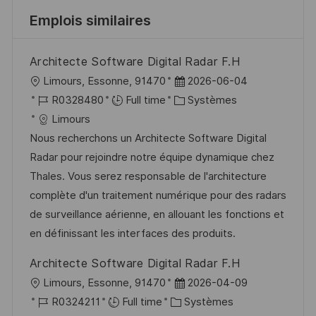
Emplois similaires
Architecte Software Digital Radar F.H
l
D
Limours, Essonne, 91470
2026-06-04
o
R
a
C
R0328480
Full time
Systèmes
c
é
t
a
Limours
a
f
e
t
Nous recherchons un Architecte Software Digital
l
é
d
é
Radar pour rejoindre notre équipe dynamique chez
i
r
’
g
Thales. Vous serez responsable de l'architecture
s
e
a
o
complète d'un traitement numérique pour des radars
a
n
f
r
de surveillance aérienne, en allouant les fonctions et
t
c
f
i
en définissant les interfaces des produits.
i
e
i
e
Architecte Software Digital Radar F.H
o
d
c
l
D
Limours, Essonne, 91470
2026-04-09
n
u
h
o
R
C
a
R0324211
Full time
Systèmes
p
a