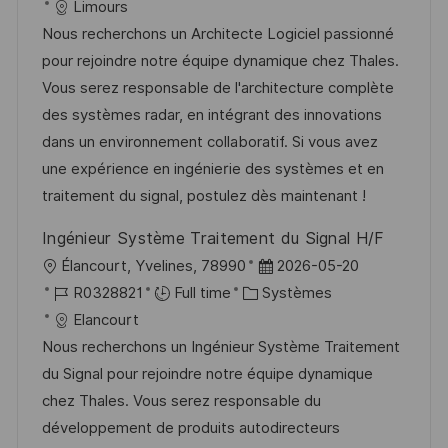
c
é
a
t
Limours
o
g
a
f
t
e
Nous recherchons un Architecte Logiciel passionné
s
e
l
é
é
d
pour rejoindre notre équipe dynamique chez Thales.
t
i
r
g
’
Vous serez responsable de l'architecture complète
e
s
e
o
a
des systèmes radar, en intégrant des innovations
a
n
r
f
dans un environnement collaboratif. Si vous avez
t
c
i
f
une expérience en ingénierie des systèmes et en
i
e
e
i
traitement du signal, postulez dès maintenant !
o
d
c
Ingénieur Système Traitement du Signal H/F
n
u
h
l
D
Élancourt, Yvelines, 78990
2026-05-20
p
a
o
R
C
a
R0328821
Full time
Systèmes
o
g
c
é
a
t
Elancourt
s
e
a
f
t
e
Nous recherchons un Ingénieur Système Traitement
t
l
é
é
d
du Signal pour rejoindre notre équipe dynamique
e
i
r
g
’
chez Thales. Vous serez responsable du
s
e
o
a
développement de produits autodirecteurs