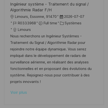
o
d
c
Ingénieur système - Traitement du signal /
n
u
h
Algorithmie Radar F/H
p
a
l
D
Limours, Essonne, 91470
2026-07-07
o
g
o
R
a
C
R0333968
Full time
Systèmes
s
e
c
é
t
a
Limours
t
a
f
e
t
Nous recherchons un Ingénieur Systèmes -
e
l
é
d
é
Traitement du Signal / Algorithmie Radar pour
i
r
’
g
rejoindre notre équipe dynamique. Vous serez
s
e
a
o
impliqué dans le développement de radars de
a
n
f
r
surveillance aérienne, en réalisant des analyses
t
c
f
i
fonctionnelles et en proposant des évolutions du
i
e
i
e
système. Rejoignez-nous pour contribuer à des
o
d
c
projets innovants !
n
u
h
Voir plus
p
a
o
g
s
e