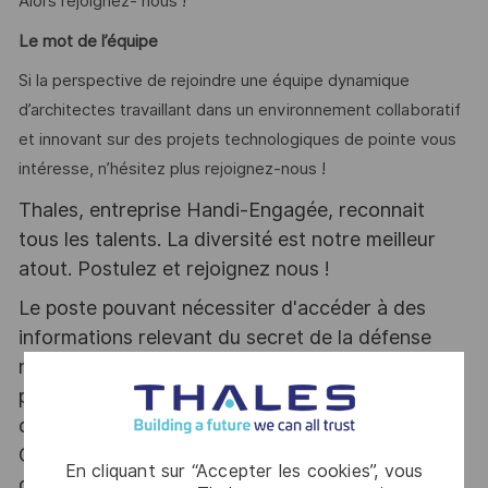
Alors rejoignez- nous !
Le mot de l’équipe
Si la perspective de rejoindre une équipe dynamique
d’architectes travaillant dans un environnement collaboratif
et innovant sur des projets technologiques de pointe vous
intéresse, n’hésitez plus rejoignez-nous !
Thales, entreprise Handi-Engagée, reconnait
tous les talents. La diversité est notre meilleur
atout. Postulez et rejoignez nous !
Le poste pouvant nécessiter d'accéder à des
informations relevant du secret de la défense
nationale, la personne retenue fera l'objet d'une
procédure d’habilitation, conformément aux
dispositions des articles R.2311-1 et suivants du
Code de la défense et de l’IGI 1300 SGDSN/PSE
En cliquant sur “Accepter les cookies”, vous
du 09 août 2021.