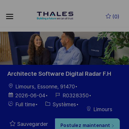
Skip to main content
Skip to main content
(0)
-
-
Architecte Software Digital Radar F.H
localisation
Limours, Essonne, 91470
Date
Référence
2026-06-04
R0328350
d’affichage
du poste
Hiring
Catégorie
Full time
Systèmes
Limours
Type
Sauvegarder
Postulez maintenant