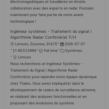
a
n
r
f
électromagnétiques et travaillerez en étroite
t
c
i
f
collaboration avec des experts en radar. Postulez
i
e
e
i
maintenant pour faire partie de notre avenir
o
d
c
technologique !
n
u
h
Ingénieur systèmes - Traitement du signal /
p
a
Algorithmie Radar Confirmé(e) F/H
o
g
l
D
Limours, Essonne, 91470
2026-07-07
s
e
o
R
a
C
R0333969
Full time
Systèmes
t
c
é
t
a
Limours
e
a
f
e
t
Nous recherchons un Ingénieur Systèmes -
l
é
d
é
Traitement du Signal / Algorithmie Radar
i
r
’
g
Confirmé(e) pour rejoindre notre équipe dynamique
s
e
a
o
chez Thales. Vous serez impliqué(e) dans le
a
n
f
r
développement de radars de surveillance aérienne,
t
c
f
i
en réalisant des analyses fonctionnelles et en
i
e
i
e
proposant des évolutions du système.