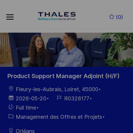
Skip to main content
Skip to main content
(0)
-
-
Product Support Manager Adjoint (H/F)
localisation
Fleury-les-Aubrais, Loiret, 45000
Date
Référence
2026-05-20
R0328177
d’affichage
du poste
Hiring
Full time
Type
Catégorie
Management des Offres et Projets
Orléans