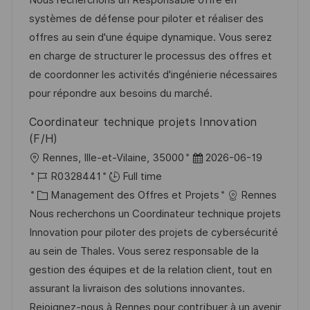
Nous recherchons un Responsable offre en
e
i
r
é
’
systèmes de défense pour piloter et réaliser des
s
e
g
a
offres au sein d'une équipe dynamique. Vous serez
a
n
o
f
en charge de structurer le processus des offres et
t
c
r
f
de coordonner les activités d'ingénierie nécessaires
i
e
i
i
pour répondre aux besoins du marché.
o
d
e
c
Coordinateur technique projets Innovation
n
u
h
(F/H)
p
a
l
D
Rennes, Ille-et-Vilaine, 35000
2026-06-19
o
g
o
R
a
R0328441
Full time
s
e
c
é
C
t
Management des Offres et Projets
Rennes
t
a
f
a
e
Nous recherchons un Coordinateur technique projets
e
l
é
t
d
Innovation pour piloter des projets de cybersécurité
i
r
é
’
au sein de Thales. Vous serez responsable de la
s
e
g
a
gestion des équipes et de la relation client, tout en
a
n
o
f
assurant la livraison des solutions innovantes.
t
c
r
f
Rejoignez-nous à Rennes pour contribuer à un avenir