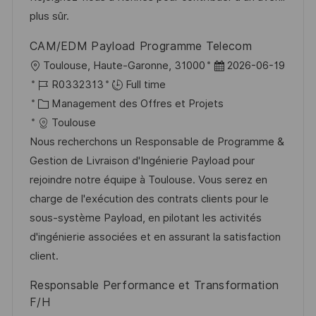
i
e
i
i
plus sûr.
o
d
e
c
CAM/EDM Payload Programme Telecom
n
u
h
l
D
Toulouse, Haute-Garonne, 31000
2026-06-19
p
a
o
R
a
R0332313
Full time
o
g
c
é
C
t
Management des Offres et Projets
s
e
a
f
a
e
Toulouse
t
l
é
t
d
Nous recherchons un Responsable de Programme &
e
i
r
é
’
Gestion de Livraison d'Ingénierie Payload pour
s
e
g
a
rejoindre notre équipe à Toulouse. Vous serez en
a
n
o
f
charge de l'exécution des contrats clients pour le
t
c
r
f
sous-système Payload, en pilotant les activités
i
e
i
i
d'ingénierie associées et en assurant la satisfaction
o
d
e
c
client.
n
u
h
Responsable Performance et Transformation
p
a
F/H
o
g