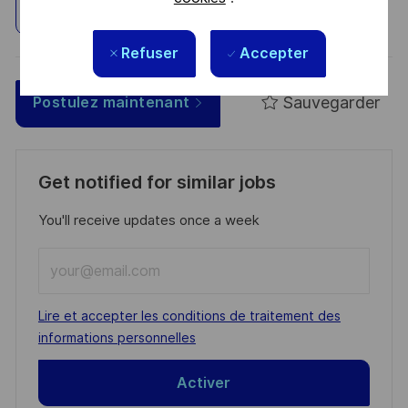
Explorez un site
Refuser
Accepter
Sauvegarder
Postulez maintenant
Get notified for similar jobs
You'll receive updates once a week
Enter
Email
address
Required
Lire et accepter les conditions de traitement des
(Required)
informations personnelles
Activer