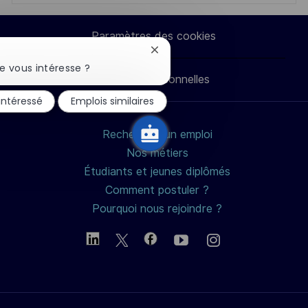
via
via
via
par
Paramètres des cookies
LinkedIn
Facebook
twitter
e-
Fermer
la
e vous intéresse ?
Données personnelles
notification
mail
du
 intéressé
Emplois similaires
chatbot
Rechercher un emploi
Nos métiers
Étudiants et jeunes diplômés
Comment postuler ?
Pourquoi nous rejoindre ?