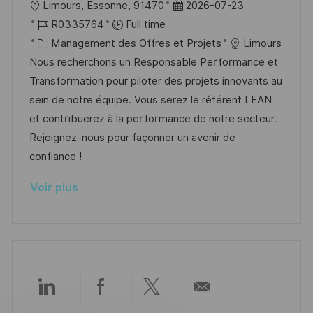
l
D
Limours, Essonne, 91470
2026-07-23
s
e
o
R
a
R0335764
Full time
t
c
é
C
t
Management des Offres et Projets
Limours
e
a
f
a
e
Nous recherchons un Responsable Performance et
l
é
t
d
Transformation pour piloter des projets innovants au
i
r
é
’
sein de notre équipe. Vous serez le référent LEAN
s
e
g
a
et contribuerez à la performance de notre secteur.
a
n
o
f
Rejoignez-nous pour façonner un avenir de
t
c
r
f
confiance !
i
e
i
i
Voir plus
o
d
e
c
n
u
h
p
a
o
g
s
e
t
Partager
Partager
Partager
Partager
e