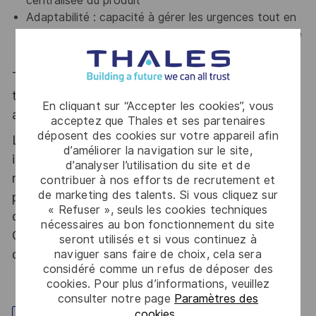
centralisée du produit
Adaptabilité :
c
apacité à gérer les urgences tout en
maintenant une vision stratégique sur le cycle de vie
du produit.
Thales, entreprise Handi-Engagée, reconnait
tous les talents. La diversité est notre meilleur
En cliquant sur “Accepter les cookies”, vous
atout. Postulez et rejoignez nous !
acceptez que Thales et ses partenaires
déposent des cookies sur votre appareil afin
Le poste pouvant nécessiter d'accéder à des
d’améliorer la navigation sur le site,
informations relevant du secret de la défense
d’analyser l’utilisation du site et de
nationale, la personne retenue fera l'objet d'une
contribuer à nos efforts de recrutement et
de marketing des talents. Si vous cliquez sur
procédure d’habilitation, conformément aux
« Refuser », seuls les cookies techniques
dispositions des articles R.2311-1 et suivants du
nécessaires au bon fonctionnement du site
Code de la défense et de l’IGI 1300 SGDSN/PSE
seront utilisés et si vous continuez à
du 09 août 2021.
naviguer sans faire de choix, cela sera
considéré comme un refus de déposer des
cookies. Pour plus d’informations, veuillez
consulter notre page
Paramètres des
cookies
.