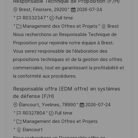
Responsable Technique de Proposition (F/H)
l
D
Brest, Finistere, 29200
2026-07-24
o
R
a
R0332347
Full time
c
é
C
t
Management des Offres et Projets
Brest
a
f
a
e
Nous recherchons un Responsable Technique de
l
é
t
d
Proposition pour rejoindre notre équipe à Brest.
i
r
é
’
Vous serez responsable de l'élaboration des
s
e
g
a
propositions techniques et de la gestion des offres
a
n
o
f
commerciales, tout en garantissant la profitabilité et
t
c
r
f
la conformité aux procédures.
i
e
i
i
Responsable offre (EDM offre) en systèmes
o
d
e
c
de défense (F/H)
n
u
h
l
D
Élancourt, Yvelines, 78990
2026-07-24
p
a
o
R
a
R0327804
Full time
o
g
c
é
C
t
Management des Offres et Projets
s
e
a
f
a
e
Elancourt
t
l
é
t
d