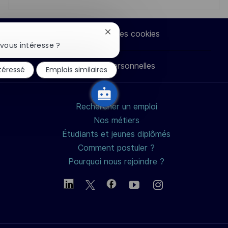
via
via
via
par
Paramètres des cookies
Fermer
la
LinkedIn
Facebook
twitter
e-
vous intéresse ?
notification
du
Données personnelles
mail
ntéressé
Emplois similaires
chatbot
Rechercher un emploi
Nos métiers
Étudiants et jeunes diplômés
Comment postuler ?
Pourquoi nous rejoindre ?