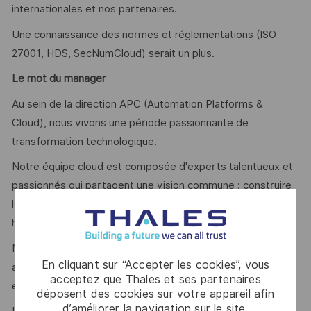
internationales et nos partenaires.
Une connaissance des normes et réglementations (ISO
27001, HDS, SecNumCloud) serait un plus.
Le mot du manager
Au sein de la direction APC (Automation Platforms &
Cloud), nous vivons une période passionnante de
transformation technologique.
Notre équipe cloud est composée d'experts talentueux et
passionnés qui partagent une vision commune : construire
les infrastructures de demain tout en garantissant le plus
haut niveau de sécurité.
Nous recherchons avant tout une personnalité qui saura
En cliquant sur “Accepter les cookies”, vous
apporter sa pierre à l'édifice, partager ses connaissances
acceptez que Thales et ses partenaires
et grandir avec l'équipe.
déposent des cookies sur votre appareil afin
d’améliorer la navigation sur le site,