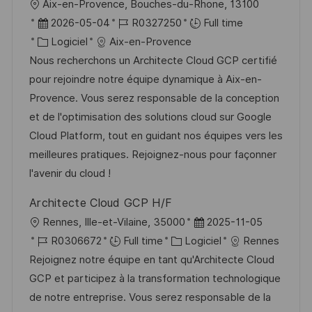
l
Aix-en-Provence, Bouches-du-Rhone, 13100
h
p
o
D
R
2026-05-04
R0327250
Full time
a
o
c
a
C
é
Logiciel
Aix-en-Provence
g
s
a
t
a
f
Nous recherchons un Architecte Cloud GCP certifié
e
t
l
e
t
é
pour rejoindre notre équipe dynamique à Aix-en-
e
i
d
é
r
Provence. Vous serez responsable de la conception
s
’
g
e
et de l'optimisation des solutions cloud sur Google
a
a
o
n
Cloud Platform, tout en guidant nos équipes vers les
t
f
r
c
meilleures pratiques. Rejoignez-nous pour façonner
i
f
i
e
l'avenir du cloud !
o
i
e
d
Architecte Cloud GCP H/F
n
c
u
l
D
Rennes, Ille-et-Vilaine, 35000
2025-11-05
h
p
o
R
C
a
R0306672
Full time
Logiciel
Rennes
a
o
c
é
a
t
Rejoignez notre équipe en tant qu'Architecte Cloud
g
s
a
f
t
e
GCP et participez à la transformation technologique
e
t
l
é
é
d
de notre entreprise. Vous serez responsable de la
e