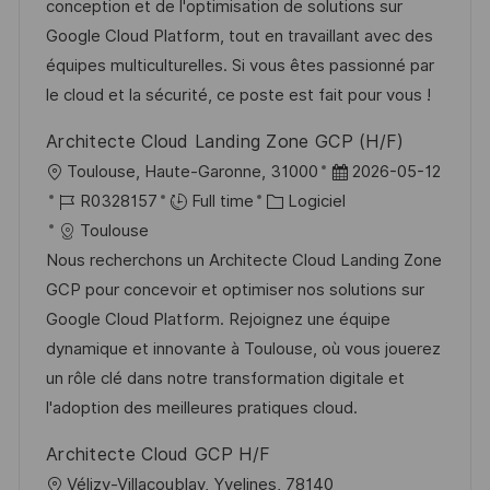
i
r
g
’
conception et de l'optimisation de solutions sur
s
e
o
a
Google Cloud Platform, tout en travaillant avec des
a
n
r
f
équipes multiculturelles. Si vous êtes passionné par
t
c
i
f
le cloud et la sécurité, ce poste est fait pour vous !
i
e
e
i
Architecte Cloud Landing Zone GCP (H/F)
o
d
c
l
D
Toulouse, Haute-Garonne, 31000
2026-05-12
n
u
h
o
R
C
a
R0328157
Full time
Logiciel
p
a
c
é
a
t
Toulouse
o
g
a
f
t
e
Nous recherchons un Architecte Cloud Landing Zone
s
e
l
é
é
d
GCP pour concevoir et optimiser nos solutions sur
t
i
r
g
’
Google Cloud Platform. Rejoignez une équipe
e
s
e
o
a
dynamique et innovante à Toulouse, où vous jouerez
a
n
r
f
un rôle clé dans notre transformation digitale et
t
c
i
f
l'adoption des meilleures pratiques cloud.
i
e
e
i
Architecte Cloud GCP H/F
o
d
c
l
Vélizy-Villacoublay, Yvelines, 78140