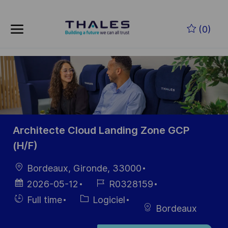
Skip to main content
Skip to main content
(0)
-
-
Architecte Cloud Landing Zone GCP
(H/F)
localisation
Bordeaux, Gironde, 33000
Date
Référence
2026-05-12
R0328159
d’affichage
du poste
Hiring
Catégorie
Full time
Logiciel
Bordeaux
Type