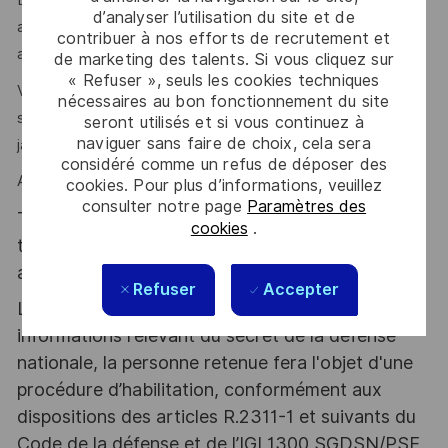
L'environnement technique est exigeant, mais nous
d’analyser l’utilisation du site et de
accordons une grande importance à l'accompagnement et
contribuer à nos efforts de recrutement et
au développement de chacun.
de marketing des talents. Si vous cliquez sur
« Refuser », seuls les cookies techniques
Vous êtes passionné(e) par les défis techniques et
nécessaires au bon fonctionnement du site
souhaitez travailler dans un monde en mouvement sans
seront utilisés et si vous continuez à
naviguer sans faire de choix, cela sera
jamais vous ennuyer ?
considéré comme un refus de déposer des
Alors, ce poste est pour vous!
cookies. Pour plus d’informations, veuillez
consulter notre page
Paramètres des
Thales, entreprise Handi-Engagée, reconnait
cookies
.
tous les talents. La diversité est notre meilleur
atout. Postulez et rejoignez nous !
Refuser
Accepter
Le poste pouvant nécessiter d'accéder à des
informations relevant du secret de la défense
nationale, la personne retenue fera l'objet d'une
procédure d’habilitation, conformément aux
dispositions des articles R.2311-1 et suivants du
Code de la défense et de l’IGI 1300 SGDSN/PSE