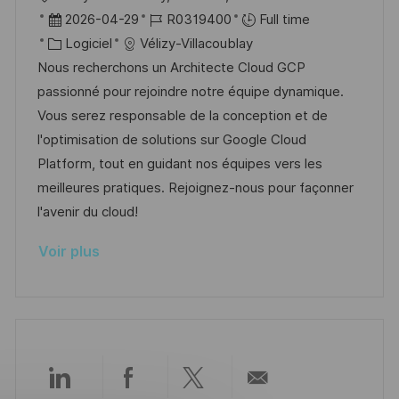
n
u
h
o
D
R
2026-04-29
R0319400
Full time
p
a
c
a
C
é
Logiciel
Vélizy-Villacoublay
o
g
a
t
a
f
Nous recherchons un Architecte Cloud GCP
s
e
l
e
t
é
passionné pour rejoindre notre équipe dynamique.
t
i
d
é
r
Vous serez responsable de la conception et de
e
s
’
g
e
l'optimisation de solutions sur Google Cloud
a
a
o
n
Platform, tout en guidant nos équipes vers les
t
f
r
c
meilleures pratiques. Rejoignez-nous pour façonner
i
f
i
e
l'avenir du cloud!
o
i
e
d
Voir plus
n
c
u
h
p
a
o
g
s
e
t
e
Partager
Partager
Partager
Partager