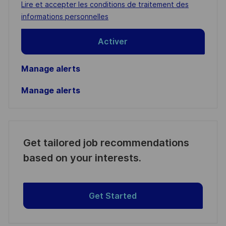
address
Required
Lire et accepter les conditions de traitement des
(Required)
informations personnelles
Activer
Manage alerts
Manage alerts
Get tailored job recommendations
based on your interests.
Get Started