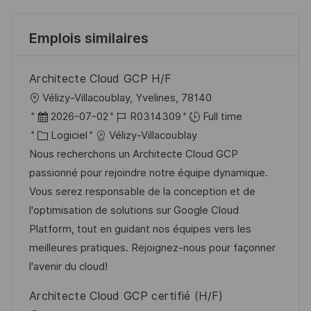
Emplois similaires
Architecte Cloud GCP H/F
l
Vélizy-Villacoublay, Yvelines, 78140
o
D
R
2026-07-02
R0314309
Full time
c
a
C
é
Logiciel
Vélizy-Villacoublay
a
t
a
f
Nous recherchons un Architecte Cloud GCP
l
e
t
é
passionné pour rejoindre notre équipe dynamique.
i
d
é
r
Vous serez responsable de la conception et de
s
’
g
e
l'optimisation de solutions sur Google Cloud
a
a
o
n
Platform, tout en guidant nos équipes vers les
t
f
r
c
meilleures pratiques. Rejoignez-nous pour façonner
i
f
i
e
l'avenir du cloud!
o
i
e
d
Architecte Cloud GCP certifié (H/F)
n
c
u