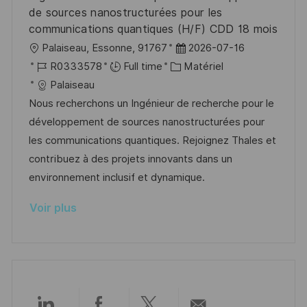
n
c
u
de sources nanostructurées pour les
h
p
communications quantiques (H/F) CDD 18 mois
a
o
l
D
Palaiseau, Essonne, 91767
2026-07-16
g
s
o
R
C
a
R0333578
Full time
Matériel
e
t
c
é
a
t
Palaiseau
e
a
f
t
e
Nous recherchons un Ingénieur de recherche pour le
l
é
é
d
développement de sources nanostructurées pour
i
r
g
’
les communications quantiques. Rejoignez Thales et
s
e
o
a
contribuez à des projets innovants dans un
a
n
r
f
environnement inclusif et dynamique.
t
c
i
f
Voir plus
i
e
e
i
o
d
c
n
u
h
p
a
o
g
s
e