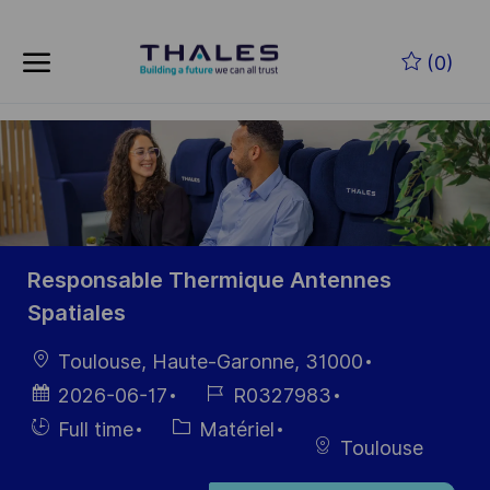
Skip to main content
Skip to main content
(0)
-
-
Responsable Thermique Antennes
Spatiales
localisation
Toulouse, Haute-Garonne, 31000
Date
Référence
2026-06-17
R0327983
d’affichage
du poste
Hiring
Catégorie
Full time
Matériel
Toulouse
Type