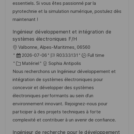
t
f
r
c
essentiels. Si vous êtes passionné par la
i
f
i
e
pyrotechnie et la simulation numérique, postulez dès
o
i
e
d
maintenant !
n
c
u
Ingénieur développement et intégration de
h
p
systèmes électroniques F/H
a
o
l
Valbonne, Alpes-Maritimes, 06560
g
s
o
D
R
2026-07-06
R0333131
Full time
e
t
c
a
C
é
Matériel
Sophia Antipolis
e
a
t
a
f
Nous recherchons un Ingénieur développement et
l
e
t
é
intégration de systèmes électroniques pour
i
d
é
r
concevoir et développer des systèmes
s
’
g
e
électroniques performants au sein d’un
a
a
o
n
environnement innovant. Rejoignez-nous pour
t
f
r
c
participer à des projets techniques à forte
i
f
i
e
complexité et contribuer à un avenir de confiance.
o
i
e
d
Ingénieur de recherche pour le développement