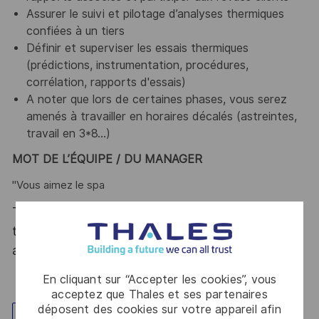
Assurer le suivi et pilotage d’analyses thermiques
confiées à un tiers
Définir et superviser les essais thermiques
(prédictions, instrumentation, procédures,
corrélation, rapports d'essais)
A noter que lors de certaines phases, vous serez
amenés à travailler en horaires décalés (astreintes,
travail en 3*8…)
MOT DE L’
ÉQUIPE / DU MANAGER
"Vous aimez le spa
Thales, entreprise Handi-Engagée, reconnait
tous les talents. La diversité est notre meilleur
atout. Postulez et rejoignez nous !
En cliquant sur “Accepter les cookies”, vous
acceptez que Thales et ses partenaires
déposent des cookies sur votre appareil afin