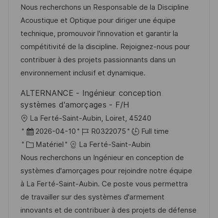
a
t
a
f
Nous recherchons un Responsable de la Discipline
t
l
e
t
é
Acoustique et Optique pour diriger une équipe
e
i
d
é
r
technique, promouvoir l'innovation et garantir la
s
’
g
e
compétitivité de la discipline. Rejoignez-nous pour
a
a
o
n
contribuer à des projets passionnants dans un
t
f
r
c
environnement inclusif et dynamique.
i
f
i
e
ALTERNANCE - Ingénieur conception
o
i
e
d
systèmes d'amorçages - F/H
n
c
u
l
La Ferté-Saint-Aubin, Loiret, 45240
h
p
o
D
R
2026-04-10
R0322075
Full time
a
o
c
a
C
é
Matériel
La Ferté-Saint-Aubin
g
s
a
t
a
f
Nous recherchons un Ingénieur en conception de
e
t
l
e
t
é
systèmes d'amorçages pour rejoindre notre équipe
e
i
d
é
r
à La Ferté-Saint-Aubin. Ce poste vous permettra
s
’
g
e
de travailler sur des systèmes d'armement
a
a
o
n
innovants et de contribuer à des projets de défense