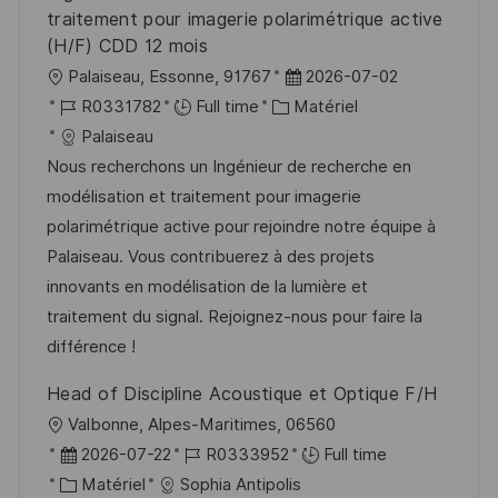
traitement pour imagerie polarimétrique active
(H/F) CDD 12 mois
l
D
Palaiseau, Essonne, 91767
2026-07-02
o
R
C
a
R0331782
Full time
Matériel
c
é
a
t
Palaiseau
a
f
t
e
Nous recherchons un Ingénieur de recherche en
l
é
é
d
modélisation et traitement pour imagerie
i
r
g
’
polarimétrique active pour rejoindre notre équipe à
s
e
o
a
Palaiseau. Vous contribuerez à des projets
a
n
r
f
innovants en modélisation de la lumière et
t
c
i
f
traitement du signal. Rejoignez-nous pour faire la
i
e
e
i
différence !
o
d
c
Head of Discipline Acoustique et Optique F/H
n
u
h
l
Valbonne, Alpes-Maritimes, 06560
p
a
o
D
R
2026-07-22
R0333952
Full time
o
g
c
a
C
é
Matériel
Sophia Antipolis
s
e