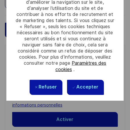
Explorez un site
d’améliorer la navigation sur le site,
d’analyser l’utilisation du site et de
contribuer à nos efforts de recrutement et
de marketing des talents. Si vous cliquez sur
« Refuser », seuls les cookies techniques
Sauvegarder
Postulez maintenant
nécessaires au bon fonctionnement du site
seront utilisés et si vous continuez à
naviguer sans faire de choix, cela sera
considéré comme un refus de déposer des
Get notified for similar jobs
cookies. Pour plus d’informations, veuillez
consulter notre page
Paramètres des
You'll receive updates once a week
cookies
.
Enter
Refuser
Accepter
Email
address
Required
Lire et accepter les conditions de traitement des
(Required)
informations personnelles
Activer