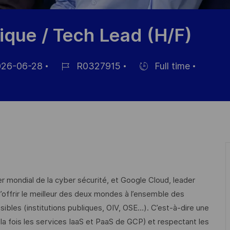
ique / Tech Lead (H/F)
26-06-28
R0327915
Full time
Référence
Hiring
age
du
Type
poste
er mondial de la cyber sécurité, et Google Cloud, leader
’offrir le meilleur des deux mondes à l’ensemble des
ibles (institutions publiques, OIV, OSE…). C’est-à-dire une
 la fois les services IaaS et PaaS de GCP) et respectant les