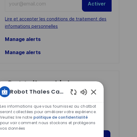
Activer
Email
address
Required
Lire et accepter les conditions de traitement des
(Required)
informations personnelles
Manage alerts
Manage alerts
Get tailored job
Robot Thales Carrières
recommendations
Sons
based on your
de
Les informations que vous fournissez au chatbot
interests.
chatbot
seront collectées pour améliorer votre expérience.
Veuillez lire notre
politique de confidentialité
activés
pour voir comment nous stockons et protégeons
vos données