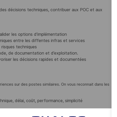
des décisions techniques, contribuer aux POC et aux
alider les options d’implémentation
iques entre les diffentes infras et services
 risques techniques
code, de documentation et d’exploitation.
avoriser les décisions rapides et documentées
iences sur des postes similaires. On vous reconnait dans les
hnique, délai, coût, performance, simplicité
terlocuteurs techniques et non techniques