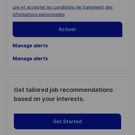
address
Required
Lire et accepter les conditions de traitement des
(Required)
informations personnelles
Activer
Manage alerts
Manage alerts
Get tailored job recommendations
based on your interests.
Get Started