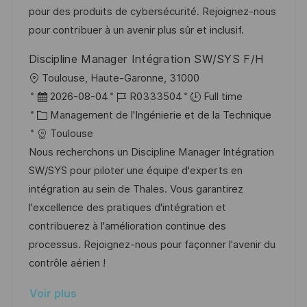
t
c
r
f
pour des produits de cybersécurité. Rejoignez-nous
i
e
i
i
pour contribuer à un avenir plus sûr et inclusif.
o
d
e
c
Discipline Manager Intégration SW/SYS F/H
n
u
h
l
Toulouse, Haute-Garonne, 31000
p
a
o
D
R
2026-08-04
R0333504
Full time
o
g
c
a
C
é
Management de l'Ingénierie et de la Technique
s
e
a
t
a
f
Toulouse
t
l
e
t
é
Nous recherchons un Discipline Manager Intégration
e
i
d
é
r
SW/SYS pour piloter une équipe d'experts en
s
’
g
e
intégration au sein de Thales. Vous garantirez
a
a
o
n
l'excellence des pratiques d'intégration et
t
f
r
c
contribuerez à l'amélioration continue des
i
f
i
e
processus. Rejoignez-nous pour façonner l'avenir du
o
i
e
d
contrôle aérien !
n
c
u
Voir plus
h
p