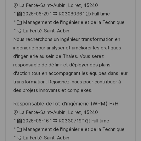
o
d
e
c
l
La Ferté-Saint-Aubin, Loiret, 45240
n
u
h
o
D
R
2026-06-29
R0308036
Full time
p
a
c
a
C
é
Management de l'Ingénierie et de la Technique
o
g
a
t
a
f
La Ferté-Saint-Aubin
s
e
l
e
t
é
Nous recherchons un Ingénieur transformation en
t
i
d
é
r
ingénierie pour analyser et améliorer les pratiques
e
s
’
g
e
d'ingénierie au sein de Thales. Vous serez
a
a
o
n
responsable de définir et déployer des plans
t
f
r
c
d'action tout en accompagnant les équipes dans leur
i
f
i
e
transformation. Rejoignez-nous pour contribuer à
o
i
e
d
des projets innovants et complexes.
n
c
u
Responsable de lot d'ingénierie (WPM) F/H
h
p
l
La Ferté-Saint-Aubin, Loiret, 45240
a
o
o
D
R
2026-06-16
R0330719
Full time
g
s
c
a
C
é
Management de l'Ingénierie et de la Technique
e
t
a
t
a
f
La Ferté-Saint-Aubin