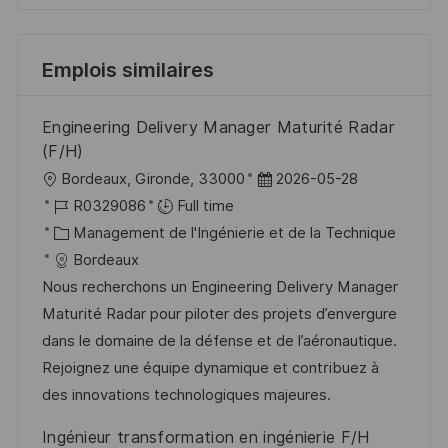
Emplois similaires
Engineering Delivery Manager Maturité Radar
(F/H)
l
D
Bordeaux, Gironde, 33000
2026-05-28
o
R
a
R0329086
Full time
c
é
C
t
Management de l'Ingénierie et de la Technique
a
f
a
e
Bordeaux
l
é
t
d
Nous recherchons un Engineering Delivery Manager
i
r
é
’
Maturité Radar pour piloter des projets d’envergure
s
e
g
a
dans le domaine de la défense et de l’aéronautique.
a
n
o
f
Rejoignez une équipe dynamique et contribuez à
t
c
r
f
des innovations technologiques majeures.
i
e
i
i
Ingénieur transformation en ingénierie F/H