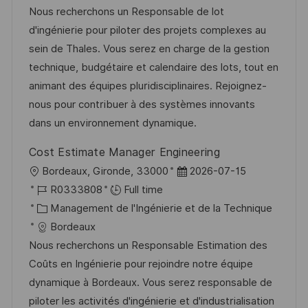
e
l
e
t
é
Nous recherchons un Responsable de lot
i
d
é
r
d'ingénierie pour piloter des projets complexes au
s
’
g
e
sein de Thales. Vous serez en charge de la gestion
a
a
o
n
technique, budgétaire et calendaire des lots, tout en
t
f
r
c
animant des équipes pluridisciplinaires. Rejoignez-
i
f
i
e
nous pour contribuer à des systèmes innovants
o
i
e
d
dans un environnement dynamique.
n
c
u
Cost Estimate Manager Engineering
h
p
l
D
Bordeaux, Gironde, 33000
2026-07-15
a
o
o
R
a
R0333808
Full time
g
s
c
é
C
t
Management de l'Ingénierie et de la Technique
e
t
a
f
a
e
Bordeaux
e
l
é
t
d
Nous recherchons un Responsable Estimation des
i
r
é
’
Coûts en Ingénierie pour rejoindre notre équipe
s
e
g
a
dynamique à Bordeaux. Vous serez responsable de
a
n
o
f
piloter les activités d'ingénierie et d'industrialisation