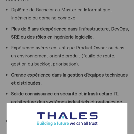
Diplôme de Bachelor ou Master en Informatique,
Ingénierie ou domaine connexe.
Plus de 8 ans d’expérience dans l’infrastructure, DevOps,
SRE ou des rôles en ingénierie logicielle.
Expérience avérée en tant que Product Owner ou dans
un environnement orienté produit (feuille de route,
gestion du backlog, priorisation).
Grande expérience dans la gestion d’équipes techniques
et distribuées.
Solide connaissance en sécurité et infrastructure IT,
architecture des systèmes industriels et pratiques de
déploiement
.
- Une expérience dans des environnements logiciels
industriels ou à grande échelle est un plus.