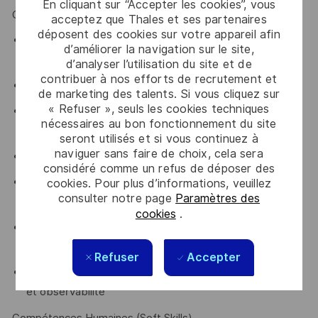
En cliquant sur “Accepter les cookies”, vous
Compétences Techniques
acceptez que Thales et ses partenaires
déposent des cookies sur votre appareil afin
- Fondamentaux de la gestion de produit (feuille de
d’améliorer la navigation sur le site,
route, gestion du backlog, priorisation)
d’analyser l’utilisation du site et de
contribuer à nos efforts de recrutement et
- Expertise en infrastructure de fabrication industrielle
de marketing des talents. Si vous cliquez sur
« Refuser », seuls les cookies techniques
- Bonne compréhension de l’architecture système, des
nécessaires au bon fonctionnement du site
réseaux et des principes de sécurité
seront utilisés et si vous continuez à
naviguer sans faire de choix, cela sera
- Solide expérience en sécurité et infrastructure IT
considéré comme un refus de déposer des
- Expérience des méthodologies et pratiques de
cookies. Pour plus d’informations, veuillez
consulter notre page
Paramètres des
développement Agile
cookies
.
- Expérience des pipelines CI/CD et des outils de
déploiement
Refuser
Accepter
- Connaissance des outils de monitoring, journalisation
et observabilité