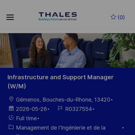
Skip to main content
Skip to main content
(0)
-
-
Infrastructure and Support Manager
(W/M)
localisation
Gémenos, Bouches-du-Rhone, 13420
Date
Référence
2026-05-26
R0327554
d’affichage
du poste
Hiring
Full time
Type
Catégorie
Management de l'Ingénierie et de la