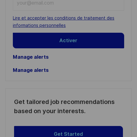
Email
address
Required
Lire et accepter les conditions de traitement des
(Required)
informations personnelles
Activer
Manage alerts
Manage alerts
Get tailored job recommendations
based on your interests.
Get Started