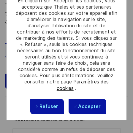
En cliquant sur “Accepter les cookies”, vous
Thales, entreprise Handi-Engagée, reconnait
acceptez que Thales et ses partenaires
déposent des cookies sur votre appareil afin
tous les talents. La diversité est notre meilleur
d’améliorer la navigation sur le site,
atout. Postulez et rejoignez nous !
d’analyser l’utilisation du site et de
contribuer à nos efforts de recrutement et
de marketing des talents. Si vous cliquez sur
« Refuser », seuls les cookies techniques
nécessaires au bon fonctionnement du site
Explorez un site
seront utilisés et si vous continuez à
naviguer sans faire de choix, cela sera
considéré comme un refus de déposer des
cookies. Pour plus d’informations, veuillez
Sauvegarder
Postulez maintenant
consulter notre page
Paramètres des
cookies
.
Get notified for similar jobs
Refuser
Accepter
You'll receive updates once a week
Enter