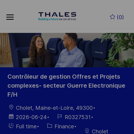
Skip to main content
Skip to main content
(0)
-
-
Contrôleur de gestion Offres et Projets
complexes- secteur Guerre Electronique
F/H
localisation
Cholet, Maine-et-Loire, 49300
Date
Référence
2026-06-24
R0327531
d’affichage
du poste
Hiring
Catégorie
Full time
Finance
Cholet