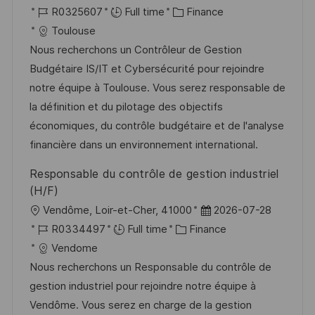
h
p
o
R
C
a
R0325607
Full time
Finance
a
o
c
é
a
t
Toulouse
g
s
a
f
t
e
Nous recherchons un Contrôleur de Gestion
e
t
l
é
é
d
Budgétaire IS/IT et Cybersécurité pour rejoindre
e
i
r
g
’
notre équipe à Toulouse. Vous serez responsable de
s
e
o
a
la définition et du pilotage des objectifs
a
n
r
f
économiques, du contrôle budgétaire et de l'analyse
t
c
i
f
financière dans un environnement international.
i
e
e
i
Responsable du contrôle de gestion industriel
o
d
c
(H/F)
n
u
h
l
D
Vendôme, Loir-et-Cher, 41000
2026-07-28
p
a
o
R
C
a
R0334497
Full time
Finance
o
g
c
é
a
t
Vendome
s
e
a
f
t
e
Nous recherchons un Responsable du contrôle de
t
l
é
é
d
gestion industriel pour rejoindre notre équipe à
e
i
r
g
’
Vendôme. Vous serez en charge de la gestion