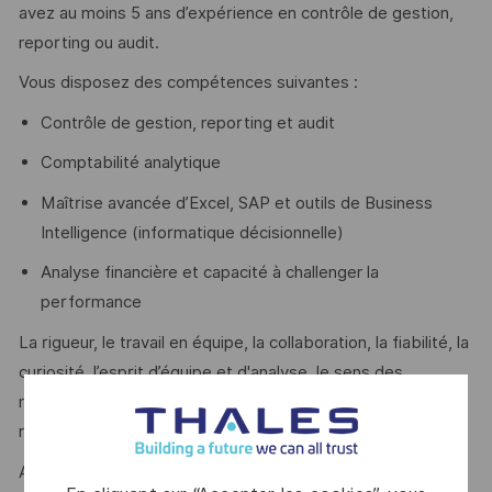
avez au moins 5 ans d’expérience en contrôle de gestion,
reporting ou audit.
Vous disposez des compétences suivantes :
Contrôle de gestion, reporting et audit
Comptabilité analytique
Maîtrise avancée d’Excel, SAP et outils de Business
Intelligence (informatique décisionnelle)
Analyse financière et capacité à challenger la
performance
La rigueur, le travail en équipe, la collaboration, la fiabilité, la
curiosité, l’esprit d’équipe et d'analyse, le sens des
responsabilités et l’intégrité sont des atouts que l’on vous
reconnaît ?
Alors ce poste est fait pour vous !