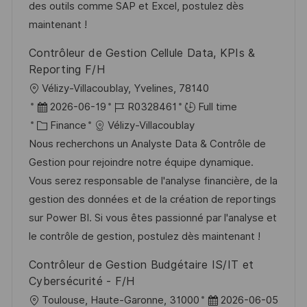
i
f
i
e
des outils comme SAP et Excel, postulez dès
o
i
e
d
maintenant !
n
c
u
Contrôleur de Gestion Cellule Data, KPIs &
h
p
Reporting F/H
a
o
l
Vélizy-Villacoublay, Yvelines, 78140
g
s
o
D
R
2026-06-19
R0328461
Full time
e
t
c
a
C
é
Finance
Vélizy-Villacoublay
e
a
t
a
f
Nous recherchons un Analyste Data & Contrôle de
l
e
t
é
Gestion pour rejoindre notre équipe dynamique.
i
d
é
r
Vous serez responsable de l'analyse financière, de la
s
’
g
e
gestion des données et de la création de reportings
a
a
o
n
sur Power BI. Si vous êtes passionné par l'analyse et
t
f
r
c
le contrôle de gestion, postulez dès maintenant !
i
f
i
e
Contrôleur de Gestion Budgétaire IS/IT et
o
i
e
d
Cybersécurité - F/H
n
c
u
l
D
Toulouse, Haute-Garonne, 31000
2026-06-05