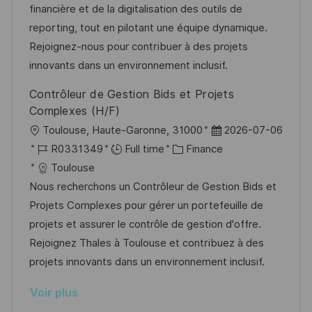
s
e
o
a
financière et de la digitalisation des outils de
a
n
r
f
reporting, tout en pilotant une équipe dynamique.
t
c
i
f
Rejoignez-nous pour contribuer à des projets
i
e
e
i
innovants dans un environnement inclusif.
o
d
c
Contrôleur de Gestion Bids et Projets
n
u
h
Complexes (H/F)
p
a
l
D
Toulouse, Haute-Garonne, 31000
2026-07-06
o
g
o
R
C
a
R0331349
Full time
Finance
s
e
c
é
a
t
Toulouse
t
a
f
t
e
Nous recherchons un Contrôleur de Gestion Bids et
e
l
é
é
d
Projets Complexes pour gérer un portefeuille de
i
r
g
’
projets et assurer le contrôle de gestion d'offre.
s
e
o
a
Rejoignez Thales à Toulouse et contribuez à des
a
n
r
f
projets innovants dans un environnement inclusif.
t
c
i
f
Voir plus
i
e
e
i