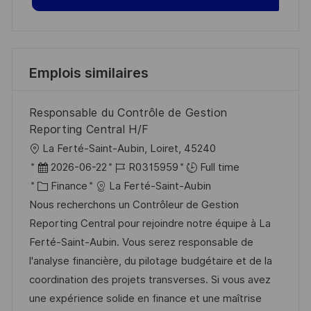
Emplois similaires
Responsable du Contrôle de Gestion
Reporting Central H/F
l
La Ferté-Saint-Aubin, Loiret, 45240
o
D
R
2026-06-22
R0315959
Full time
c
a
C
é
Finance
La Ferté-Saint-Aubin
a
t
a
f
Nous recherchons un Contrôleur de Gestion
l
e
t
é
Reporting Central pour rejoindre notre équipe à La
i
d
é
r
Ferté-Saint-Aubin. Vous serez responsable de
s
’
g
e
l'analyse financière, du pilotage budgétaire et de la
a
a
o
n
coordination des projets transverses. Si vous avez
t
f
r
c
une expérience solide en finance et une maîtrise