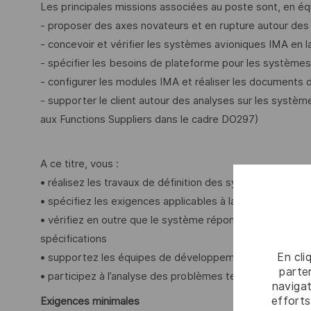
Les principales missions associées au poste sont, en éq
- proposer des axes novateurs et en rupture autour des 
- concevoir et vérifier les systèmes avioniques IMA en 
- spécifier les besoins de plateforme pour les système
- configurer les modules IMA et réaliser les documents 
- supporter le client autour des analyses sur les systè
aux Functions Suppliers dans le cadre DO297)
A ce titre, vous :
• réalisez les travaux de définition des systèmes aéron
• spécifiez les exigences applicables à la plateforme IM
• vérifiez en outre que le système répond parfaitement
spécifications
En cli
• supportez les équipes de développement sur nos sys
parten
• participez à l’analyse des problèmes techniques et à l
navigat
efforts
Exigences minimales