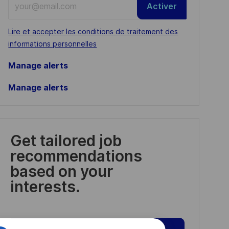
Activer
Email
address
Required
Lire et accepter les conditions de traitement des
(Required)
informations personnelles
Manage alerts
Manage alerts
Get tailored job
recommendations
based on your
interests.