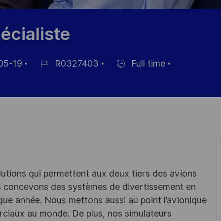
écialiste
05-19
R0327403
Full time
Référence
Hiring
du
Type
poste
lutions qui permettent aux deux tiers des avions
ous concevons des systèmes de divertissement en
que année. Nous mettons aussi au point l’avionique
rciaux au monde. De plus, nos simulateurs