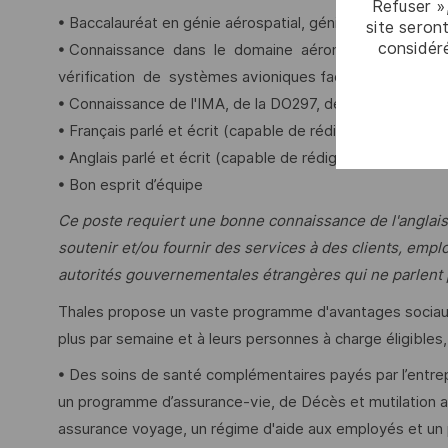
Refuser »
• Baccalauréat en génie aérospatial, génie électrique ou g
site seront
considér
• Connaissance dans le domaine aéronautique avec un
vérification de systèmes avioniques face aux besoins 
• Connaissance de l'IMA, de la DO297, de la norme AR
• Français parlé et écrit (capable de rédiger des rappo
• Anglais parlé et écrit (capable de rédiger des rappor
• Bon esprit d’équipe
Ce poste requiert une bonne connaissance de l'anglais
soutenir et/ou fournir des services à des clients, empl
autorités gouvernementales étrangères qui ne parlent 
Thales propose un vaste programme d'avantages sociaux 
plus par semaine et à leurs personnes à charge éligible
• Des soins de santé complémentaires payés par l’entre
un programme d’assurance-vie, de Décès et mutilation ac
assurance voyage, un régime d'aide aux employés et un