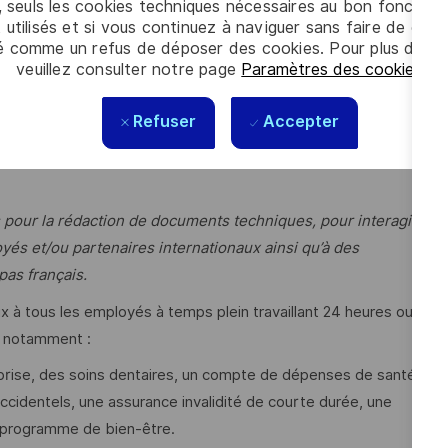
, seuls les cookies techniques nécessaires au bon fonctio
énie logiciel
 utilisés et si vous continuez à naviguer sans faire de choi
é comme un refus de déposer des cookies. Pour plus d’info
e expérience significative en intégration et/ou
veuillez consulter notre page
Paramètres des cookies
.
opérationnels de 10 ans minimum
INC664 et de la norme ARINC653
Refuser
Accepter
rts et communiquer efficacement)
ts et communiquer efficacement)
 pour la rédaction de documents techniques, pour interagir,
oyés et/ou partenaires internationaux ainsi qu’à des
pas français.
à tous les employés à temps plein travaillant 24 heures ou
s, notamment :
prise, des soins dentaires, un compte de dépenses de santé,
cidentels, une assurance invalidité de courte durée, une
 programme de bien-être.