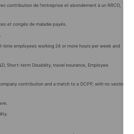
ec contribution de l'entreprise et abondement à un RRCD,
nces et congés de maladie payés.
.
full-time employees working 24 or more hours per week and
D, Short-term Disability, travel insurance, Employee
company contribution and a match to a DCPP, with no vesting
ave.
ity.