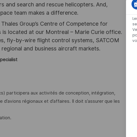
ters and search and rescue helicopters. And,
pace team makes a difference.
Le
is Thales Group’s Centre of Competence for
se
Ve
s is located at our Montreal – Marie Curie office.
po
es, fly-by-wire flight control systems, SATCOM
vo
regional and business aircraft markets.
pecialist
s) participera aux activités de conception, intégration,
e d’avions régionaux et d’affaires. Il doit s’assurer que les
ation.