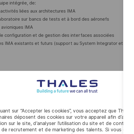
uipe intégrée, de:
activités liées aux architectures IMA
laboratoire sur bancs de tests et à bord des aéronefs
s avioniques IMA
de configuration et de gestion des interfaces associées
mes IMA existants et futurs (support au System Integrator et
autiques au regard des besoins opérationnels
A
 aux exigences opérationnelles consignées dans ses
quant sur “Accepter les cookies”, vous acceptez que Thales
tèmes IMA en apportant l'expertise IMA système
aires déposent des cookies sur votre appareil afin d’améli
a recherche de solutions
ion sur le site, d’analyser l’utilisation du site et de contribu
 de recrutement et de marketing des talents. Si vous cliqu