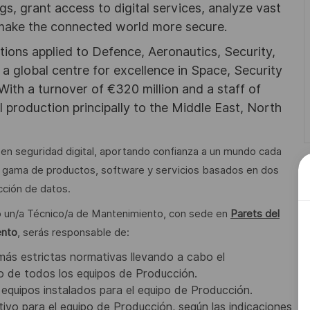
ngs, grant access to digital services, analyze vast
 make the connected world more secure.
utions applied to Defence, Aeronautics, Security,
a global centre for excellence in Space, Security
 With a turnover of €320 million and a staff of
l production principally to the Middle East, North
l en seguridad digital, aportando confianza a un mundo cada
gama de productos, software y servicios basados en dos
ección de datos.
o un/a Técnico/a de Mantenimiento, con sede en
Parets del
ento
, serás responsable de:
más estrictas normativas llevando a cabo el
o de todos los equipos de Producción.
equipos instalados para el equipo de Producción.
ivo para el equipo de Producción, según las indicaciones