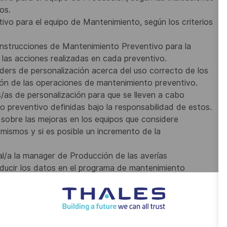
os.
ivo para el equipo de Mantenimiento, según los criterios
 Instrucciones de Mantenimiento Preventivo para la
e las acciones realizadas en cada preventivo.
aders de personalización acerca del uso correcto de los
ión de las operaciones de mantenimiento preventivo.
s/as de personalización para que se lleven a cabo
preventivo definidas bajo la responsabilidad de estos.
sobre las mejoras en los equipos que considere
mismos y si es posible un incremento de la
l/a la manager de Producción de las averías
oducir los datos en el programa de mantenimiento
os que trabajen en las instalaciones de la compañía, ya
res habituales para poder reaccionar lo más