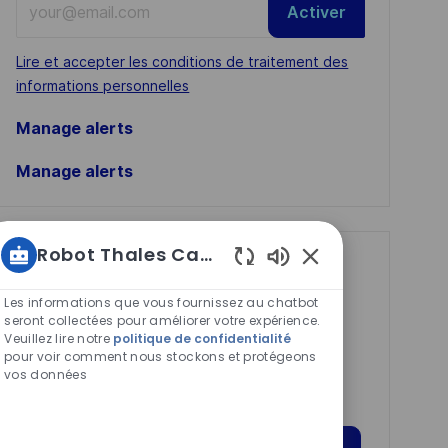
Activer
Email
address
Required
Lire et accepter les conditions de traitement des
(Required)
informations personnelles
Manage alerts
Manage alerts
Robot Thales Carrières
Get tailored job
Sons
recommendations
de
Les informations que vous fournissez au chatbot
chatbot
seront collectées pour améliorer votre expérience.
based on your
Veuillez lire notre
politique de confidentialité
activés
interests.
pour voir comment nous stockons et protégeons
vos données