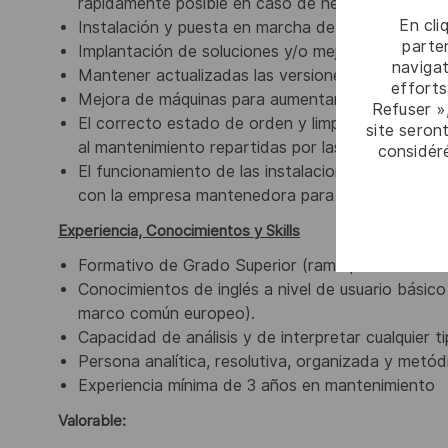
rápidamente posible en caso de necesidad de algú
En cli
Instalación y puesta en marcha de los equipos de
parten
Implantación de soluciones y/o mejoras corporati
navigat
Mantener actualizadas las versiones de software
efforts
Mejora de máquinas para aumentar la productivida
Refuser »
El correcto estado de orden y limpieza de los e
site seront
al mantenimiento repartidas por las diferentes ár
considér
El funcionamiento de las instalaciones del edific
con la empresa mantenedora para solucionar la in
Experiencia, Conocimientos y Skills
Formativo de Grado Superior (rama profesional 
Conocimientos de inglés a nivel de usuario básico
marco común europeo).
Capacidad de análisis y de interpretar cualquier t
Persona analítica, resolutiva, organizada y metód
Experiencia mínima de 3 años en mantenimiento
Valorable: