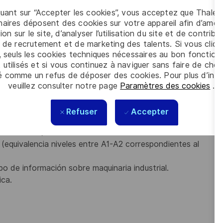
n recambio o servicio a suministrar por parte de estos.
quant sur “Accepter les cookies”, vous acceptez que Thales
 producción.
aires déposent des cookies sur votre appareil afin d’améli
vas en los equipos de Producción.
ion sur le site, d’analyser l’utilisation du site et de contribu
 de los equipos de Producción.
 de recrutement et de marketing des talents. Si vous cliqu
d o la seguridad.
, seuls les cookies techniques nécessaires au bon fonctio
lementos, herramientas, componentes y áreas destinadas
 utilisés et si vous continuez à naviguer sans faire de choi
eas de trabajo.
é comme un refus de déposer des cookies. Pour plus d’info
io, haciendo el primer nivel de mantenimiento o contactar
veuillez consulter notre page
Paramètres des cookies
.
cidencia.
Refuser
Accepter
mecatrónica)
 (equivalencia niveles entre A1-A2 correspondientes al
ipo de información sobre maquinaria industrial.
ica.