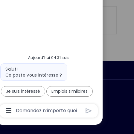
s
e
t
e
Partager
Partager
Partager
Partager
via
via
via
par
LinkedIn
Facebook
twitter
e-
mail
Aujourd’hui 04:31 suis
Message
Salut!
Données personnelles
du
Ce poste vous intéresse ?
bot
Je suis intéressé
Emplois similaires
 ?
Pourquoi nous rejoindre ?
Boîte
De
Saisie
De
L’utilisateur
Du