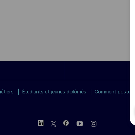
étiers
Étudiants et jeunes diplômés
Comment postuler