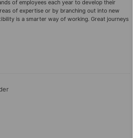
sands of employees each year to develop their
areas of expertise or by branching out into new
ibility is a smarter way of working. Great journeys
der