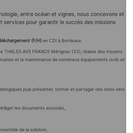
hnologie, entre océan et vignes, nous concevons et
services pour garantir le succès des missions
téléchargement (F/H)
en CDI à Bordeaux.
 de THALES AVS FRANCE Mérignac (33), réalise des moyens
lification et la maintenance de nombreux équipements civils et
dologiques puis présenter, former et partager ces choix vers
s rédiger les documents associés,
nsemble de la solution,