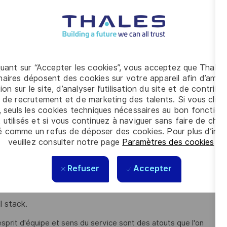
ts détectés.
t) en Electronique et/ou logiciel embarqué et avez :
quant sur “Accepter les cookies”, vous acceptez que Thales
aires déposent des cookies sur votre appareil afin d’améli
erie des systèmes et une appétence pour la spécification
ion sur le site, d’analyser l’utilisation du site et de contribu
 de recrutement et de marketing des talents. Si vous cliqu
, seuls les cookies techniques nécessaires au bon fonctio
électronique et de l’informatique ;
 utilisés et si vous continuez à naviguer sans faire de choi
é comme un refus de déposer des cookies. Pour plus d’info
us d’ingénierie système : gestion des exigences, gestion
veuillez consulter notre page
Paramètres des cookies
.
 un environnement Linux embarqué
;
Refuser
Accepter
que et développer en
VHDL
;
 stack.
sprit d'équipe et sens du service sont des atouts que l'on