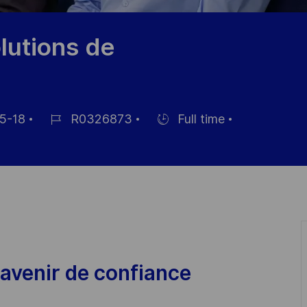
lutions de
5-18
R0326873
Full time
Référence
Hiring
du
Type
poste
avenir de confiance