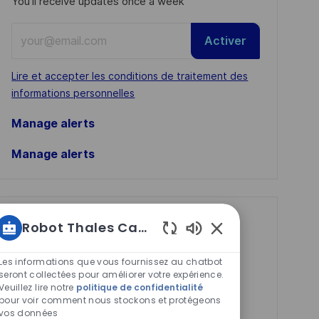
You'll receive updates once a week
Enter
Activer
Email
address
Required
Lire et accepter les conditions de traitement des
(Required)
informations personnelles
Manage alerts
Manage alerts
Get tailored job
Robot Thales Carrières
recommendations
Sons
de
Les informations que vous fournissez au chatbot
based on your
chatbot
seront collectées pour améliorer votre expérience.
interests.
Veuillez lire notre
politique de confidentialité
activés
pour voir comment nous stockons et protégeons
vos données