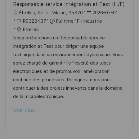
Responsable service Intégration et Test (H/F)
n
u
h
l
D
Étrelles, Ille-et-Vilaine, 35370
2026-07-01
p
a
o
R
C
a
R0323437
Full time
Industrie
o
g
c
é
a
t
Etrelles
s
e
a
f
t
e
Nous recherchons un Responsable service
t
l
é
é
d
Intégration et Test pour diriger une équipe
e
i
r
g
’
technique dans un environnement dynamique. Vous
s
e
o
a
serez chargé de garantir l'efficacité des tests
a
n
r
f
électroniques et de promouvoir l'amélioration
t
c
i
f
continue des processus. Rejoignez-nous pour
i
e
e
i
contribuer à des projets innovants dans le domaine
o
d
c
de la microélectronique.
n
u
h
Voir plus
p
a
o
g
s
e
t