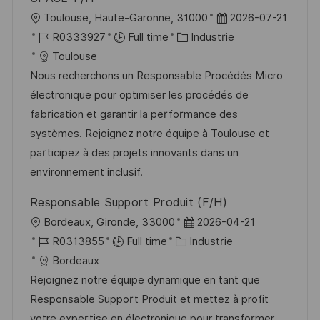
o
d
c
l
D
Toulouse, Haute-Garonne, 31000
2026-07-21
n
u
h
o
R
C
a
R0333927
Full time
Industrie
p
a
c
é
a
t
Toulouse
o
g
a
f
t
e
Nous recherchons un Responsable Procédés Micro
s
e
l
é
é
d
électronique pour optimiser les procédés de
t
i
r
g
’
fabrication et garantir la performance des
e
s
e
o
a
systèmes. Rejoignez notre équipe à Toulouse et
a
n
r
f
participez à des projets innovants dans un
t
c
i
f
environnement inclusif.
i
e
e
i
Responsable Support Produit (F/H)
o
d
c
l
D
Bordeaux, Gironde, 33000
2026-04-21
n
u
h
o
R
C
a
R0313855
Full time
Industrie
p
a
c
é
a
t
Bordeaux
o
g
a
f
t
e
Rejoignez notre équipe dynamique en tant que
s
e
l
é
é
d
Responsable Support Produit et mettez à profit
t
i
r
g
’
votre expertise en électronique pour transformer