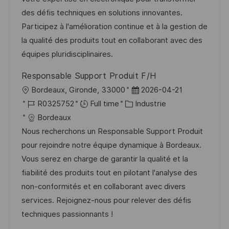
e
s
e
o
a
des défis techniques en solutions innovantes.
a
n
r
f
Participez à l'amélioration continue et à la gestion de
t
c
i
f
la qualité des produits tout en collaborant avec des
i
e
e
i
équipes pluridisciplinaires.
o
d
c
Responsable Support Produit F/H
n
u
h
l
D
Bordeaux, Gironde, 33000
2026-04-21
p
a
o
R
C
a
R0325752
Full time
Industrie
o
g
c
é
a
t
Bordeaux
s
e
a
f
t
e
Nous recherchons un Responsable Support Produit
t
l
é
é
d
pour rejoindre notre équipe dynamique à Bordeaux.
e
i
r
g
’
Vous serez en charge de garantir la qualité et la
s
e
o
a
fiabilité des produits tout en pilotant l'analyse des
a
n
r
f
non-conformités et en collaborant avec divers
t
c
i
f
services. Rejoignez-nous pour relever des défis
i
e
e
i
techniques passionnants !
o
d
c