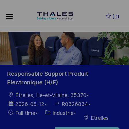
Skip to main content
Skip to main content
(0)
-
-
Responsable Support Produit
Electronique (H/F)
localisation
Étrelles, Ille-et-Vilaine, 35370
Date
Référence
2026-05-12
R0326834
d’affichage
du poste
Hiring
Catégorie
Full time
Industrie
Etrelles
Type