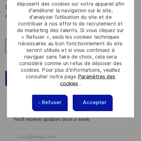
déposent des cookies sur votre appareil afin
Code de la défense et de l’IGI 1300 SGDSN/PSE
d’améliorer la navigation sur le site,
du 09 août 2021.
d’analyser l’utilisation du site et de
contribuer à nos efforts de recrutement et
de marketing des talents. Si vous cliquez sur
« Refuser », seuls les cookies techniques
nécessaires au bon fonctionnement du site
Explorez un site
seront utilisés et si vous continuez à
naviguer sans faire de choix, cela sera
considéré comme un refus de déposer des
cookies. Pour plus d’informations, veuillez
consulter notre page
Paramètres des
Sauvegarder
Postulez maintenant
cookies
.
Refuser
Accepter
Get notified for similar jobs
You'll receive updates once a week
Enter