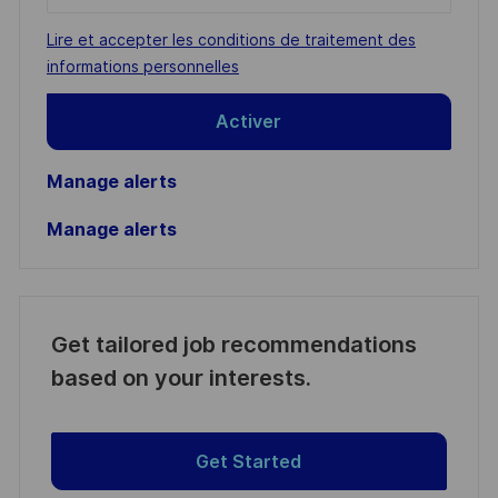
Email
address
Required
Lire et accepter les conditions de traitement des
(Required)
informations personnelles
Activer
Manage alerts
Manage alerts
Get tailored job recommendations
based on your interests.
Get Started