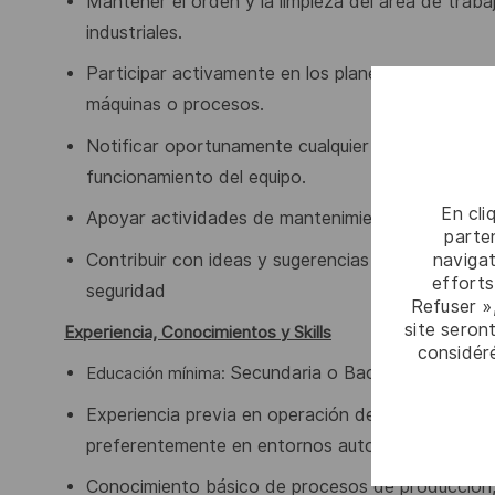
Mantener el orden y la limpieza del área de traba
industriales.
Participar activamente en los planes de capacita
máquinas o procesos.
Notificar oportunamente cualquier desviación d
funcionamiento del equipo.
En cli
Apoyar actividades de mantenimiento preventivo
parten
Contribuir con ideas y sugerencias para la mejora
navigat
efforts
seguridad
Refuser »
site seront
Experiencia, Conocimientos y Skills
considér
Secundaria o Bachillerato compl
Educación mínima:
Experiencia
previa
en
operación
de
maquinaria
ind
preferentemente en entornos automatizados.
Conocimiento básico de procesos de producción,