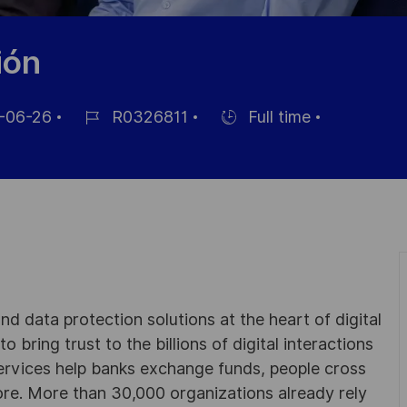
ión
-06-26
R0326811
Full time
Référence
Hiring
du
Type
poste
d data protection solutions at the heart of digital
 bring trust to the billions of digital interactions
ervices help banks exchange funds, people cross
e. More than 30,000 organizations already rely