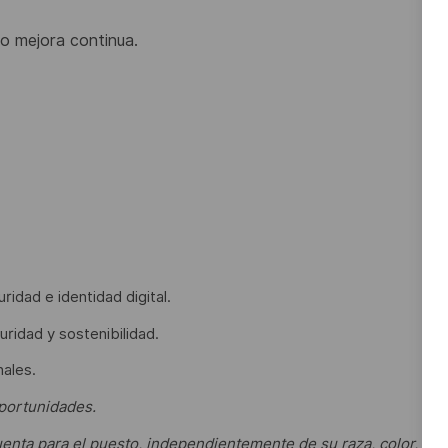
o mejora continua.
ridad e identidad digital.
uridad y sostenibilidad.
hales.
portunidades.
enta para el puesto, independientemente de su raza, color,