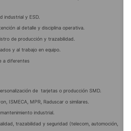
 industrial y ESD.
ención al detalle y
disciplina operativa.
gistro de producción
y trazabilidad.
tados y al trabajo en
equipo.
e a diferentes
personalización de
tarjetas o producción SMD.
tron, ISMECA, MPR,
Raduscar o similares.
o mantenimiento
industrial.
alidad, trazabilidad
y seguridad (telecom, automoción,