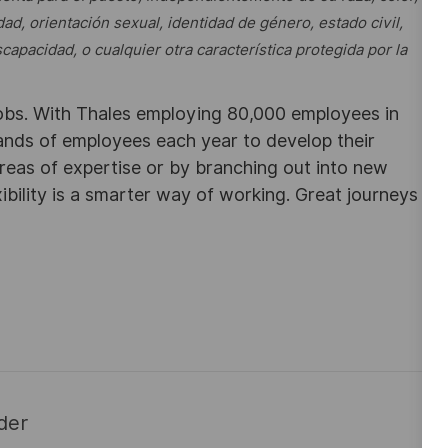
ad, orientación sexual, identidad de género, estado civil,
apacidad, o cualquier otra característica protegida por l
a
obs. With Thales employing 80,000 employees in
sands of employees each year to develop their
areas of expertise or by branching out into new
ibility is a smarter way of working. Great journeys
der