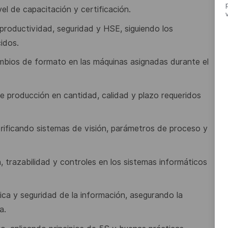
el de capacitación y certificación.
 productividad,
seguridad
y
HSE,
siguiendo
los
idos.
cambios de formato en
las máquinas asignadas durante el
 de producción en
cantidad, calidad y plazo requeridos
erificando sistemas
de visión, parámetros de proceso y
, trazabilidad y
controles en los sistemas informáticos
sica y seguridad de
la
información,
asegurando
la
a.