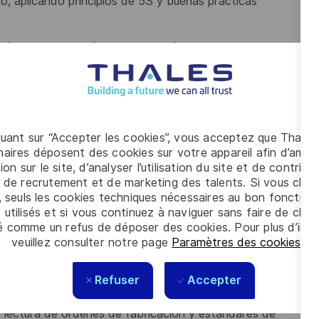
jo, aplicando
principios de 5S y buenas prácticas
ción, recapacitación
y certificación para nuevas
e proceso, problema
de calidad, seguridad o
quant sur “Accepter les cookies”, vous acceptez que Thales
 básico y ejecutar
checklist operativos definidos.
aires déposent des cookies sur votre appareil afin d’améli
 continua de los
procesos, métodos de trabajo y
ion sur le site, d’analyser l’utilisation du site et de contribu
 de recrutement et de marketing des talents. Si vous cliqu
, seuls les cookies techniques nécessaires au bon fonctio
 utilisés et si vous continuez à naviguer sans faire de choi
é comme un refus de déposer des cookies. Pour plus d’info
eto.
veuillez consulter notre page
Paramètres des cookies
.
ustrial,
Refuser
Accepter
 lectura de órdenes
de fabricación y estándares de