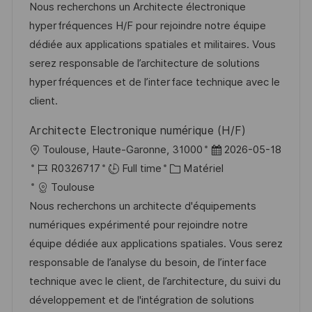
a
f
t
e
Nous recherchons un Architecte électronique
t
l
é
é
d
hyperfréquences H/F pour rejoindre notre équipe
e
i
r
g
’
dédiée aux applications spatiales et militaires. Vous
s
e
o
a
serez responsable de l’architecture de solutions
a
n
r
f
hyperfréquences et de l’interface technique avec le
t
c
i
f
client.
i
e
e
i
Architecte Electronique numérique (H/F)
o
d
c
l
D
Toulouse, Haute-Garonne, 31000
2026-05-18
n
u
h
o
R
C
a
R0326717
Full time
Matériel
p
a
c
é
a
t
Toulouse
o
g
a
f
t
e
Nous recherchons un architecte d'équipements
s
e
l
é
é
d
numériques expérimenté pour rejoindre notre
t
i
r
g
’
équipe dédiée aux applications spatiales. Vous serez
e
s
e
o
a
responsable de l’analyse du besoin, de l’interface
a
n
r
f
technique avec le client, de l’architecture, du suivi du
t
c
i
f
développement et de l'intégration de solutions