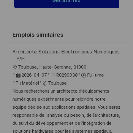
Get Started
Emplois similaires
Architecte Solutions Electroniques Numériques
- F/H
l
Toulouse, Haute-Garonne, 31000
o
D
R
2026-04-07
R0299038
Full time
c
a
C
é
Matériel
Toulouse
a
t
a
f
Nous recherchons un architecte d'équipements
l
e
t
é
numériques expérimenté pour rejoindre notre
i
d
é
r
équipe dédiée aux applications spatiales. Vous serez
s
’
g
e
responsable de l’analyse du besoin, de l’architecture,
a
a
o
n
du suivi du développement et de l'intégration de
t
f
r
c
solutions hardwares pour les systèmes spatiaux.