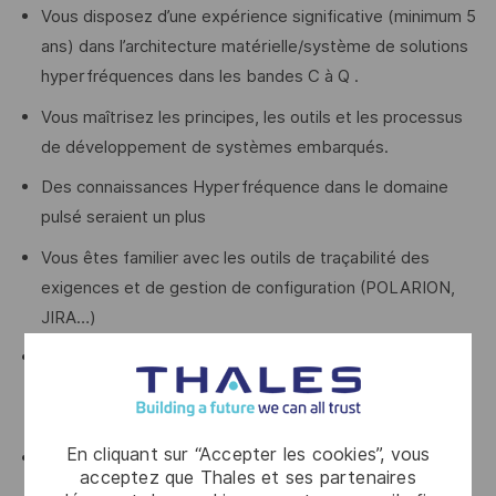
Vous disposez d’une expérience significative (minimum 5
ans) dans l’architecture matérielle/système de solutions
hyperfréquences dans les bandes C à Q .
Vous maîtrisez les principes, les outils et les processus
de développement de systèmes embarqués.
Des connaissances Hyperfréquence dans le domaine
pulsé seraient un plus
Vous êtes familier avec les outils de traçabilité des
exigences et de gestion de configuration (POLARION,
JIRA…)
Vous êtes reconnu(e) pour votre capacité à travailler en
équipe, votre leadership et votre adaptabilité. Vous
savez développer et partager vos savoirs.
En cliquant sur “Accepter les cookies”, vous
Vous êtes curieux et participez au succès de vos
acceptez que Thales et ses partenaires
équipes