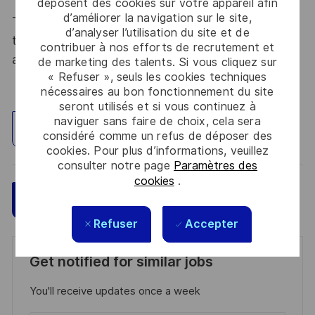
déposent des cookies sur votre appareil afin
d’améliorer la navigation sur le site,
Thales, entreprise Handi-Engagée, reconnait
d’analyser l’utilisation du site et de
tous les talents. La diversité est notre meilleur
contribuer à nos efforts de recrutement et
atout. Postulez et rejoignez nous !
de marketing des talents. Si vous cliquez sur
« Refuser », seuls les cookies techniques
nécessaires au bon fonctionnement du site
seront utilisés et si vous continuez à
naviguer sans faire de choix, cela sera
Explorez un site
considéré comme un refus de déposer des
cookies. Pour plus d’informations, veuillez
consulter notre page
Paramètres des
cookies
.
Sauvegarder
Postulez maintenant
Refuser
Accepter
Get notified for similar jobs
You'll receive updates once a week