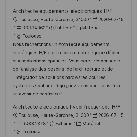
i
f
i
e
Architecte équipements électroniques H/F
o
i
e
d
l
D
Toulouse, Haute-Garonne, 31000
2026-07-15
n
c
u
o
R
C
a
R0334860
Full time
Matériel
h
p
c
é
a
t
Toulouse
a
o
a
f
t
e
Nous recherchons un Architecte équipements
g
s
l
é
é
d
numériques H/F pour rejoindre notre équipe dédiée
e
t
i
r
g
’
aux applications spatiales. Vous serez responsable
e
s
e
o
a
de l’analyse des besoins, de l’architecture et de
a
n
r
f
l’intégration de solutions hardwares pour les
t
c
i
f
systèmes spatiaux. Rejoignez-nous pour construire
i
e
e
i
un avenir de confiance !
o
d
c
Architecte électronique hyperfréquences H/F
n
u
h
l
D
Toulouse, Haute-Garonne, 31000
2026-07-15
p
a
o
R
C
a
R0334873
Full time
Matériel
o
g
c
é
a
t
Toulouse
s
e