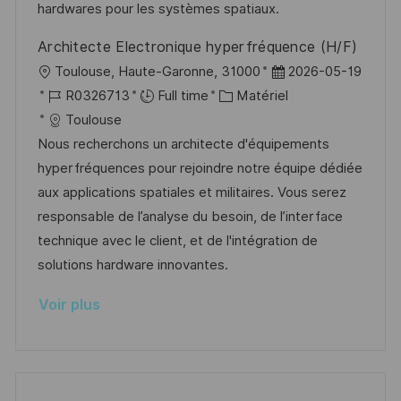
i
e
e
i
hardwares pour les systèmes spatiaux.
o
d
c
Architecte Electronique hyperfréquence (H/F)
n
u
h
l
D
Toulouse, Haute-Garonne, 31000
2026-05-19
p
a
o
R
C
a
R0326713
Full time
Matériel
o
g
c
é
a
t
Toulouse
s
e
a
f
t
e
Nous recherchons un architecte d'équipements
t
l
é
é
d
hyperfréquences pour rejoindre notre équipe dédiée
e
i
r
g
’
aux applications spatiales et militaires. Vous serez
s
e
o
a
responsable de l’analyse du besoin, de l’interface
a
n
r
f
technique avec le client, et de l'intégration de
t
c
i
f
solutions hardware innovantes.
i
e
e
i
Voir plus
o
d
c
n
u
h
p
a
o
g