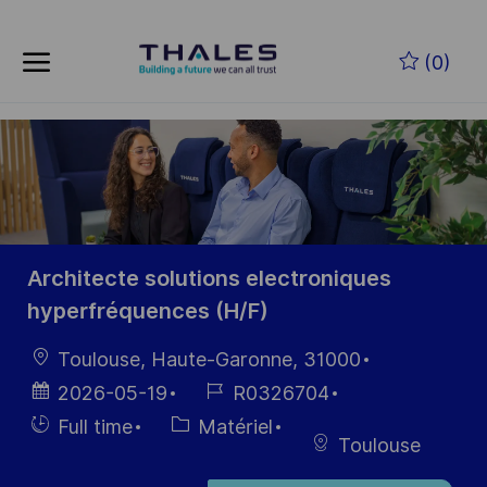
Skip to main content
Skip to main content
(0)
-
-
Architecte solutions electroniques
hyperfréquences (H/F)
localisation
Toulouse, Haute-Garonne, 31000
Date
Référence
2026-05-19
R0326704
d’affichage
du poste
Hiring
Catégorie
Full time
Matériel
Toulouse
Type