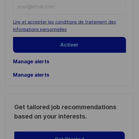
Enter
Email
address
Required
Lire et accepter les conditions de traitement des
(Required)
informations personnelles
Activer
Manage alerts
Manage alerts
Get tailored job recommendations
based on your interests.