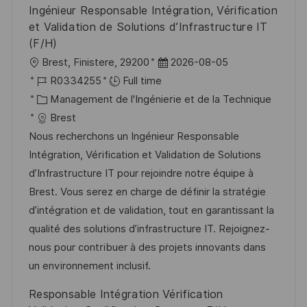
Ingénieur Responsable Intégration, Vérification
n
c
u
et Validation de Solutions d’Infrastructure IT
h
p
(F/H)
a
o
l
D
Brest, Finistere, 29200
2026-08-05
g
s
o
R
a
R0334255
Full time
e
t
c
é
C
t
Management de l'Ingénierie et de la Technique
e
a
f
a
e
Brest
l
é
t
d
Nous recherchons un Ingénieur Responsable
i
r
é
’
Intégration, Vérification et Validation de Solutions
s
e
g
a
d’Infrastructure IT pour rejoindre notre équipe à
a
n
o
f
Brest. Vous serez en charge de définir la stratégie
t
c
r
f
d’intégration et de validation, tout en garantissant la
i
e
i
i
qualité des solutions d’infrastructure IT. Rejoignez-
o
d
e
c
nous pour contribuer à des projets innovants dans
n
u
h
un environnement inclusif.
p
a
Responsable Intégration Vérification
o
g