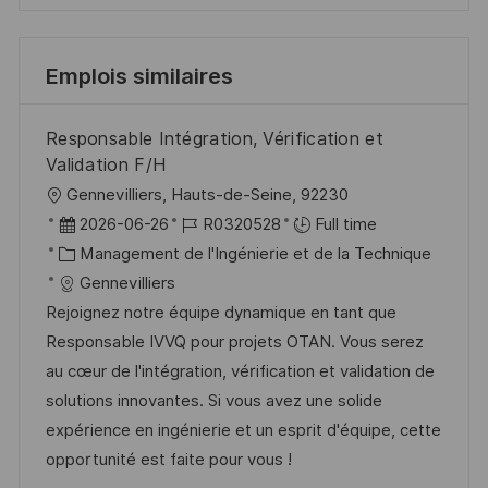
Emplois similaires
Responsable Intégration, Vérification et
Validation F/H
l
Gennevilliers, Hauts-de-Seine, 92230
o
D
R
2026-06-26
R0320528
Full time
c
a
C
é
Management de l'Ingénierie et de la Technique
a
t
a
f
Gennevilliers
l
e
t
é
Rejoignez notre équipe dynamique en tant que
i
d
é
r
Responsable IVVQ pour projets OTAN. Vous serez
s
’
g
e
au cœur de l'intégration, vérification et validation de
a
a
o
n
solutions innovantes. Si vous avez une solide
t
f
r
c
expérience en ingénierie et un esprit d'équipe, cette
i
f
i
e
opportunité est faite pour vous !
o
i
e
d