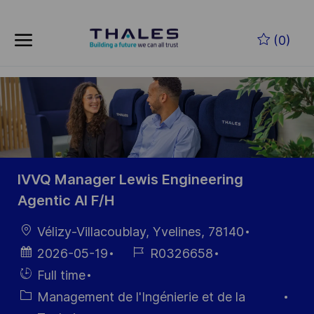
Skip to main content
(0)
-
IVVQ Manager Lewis Engineering
Agentic AI F/H
localisation
Vélizy-Villacoublay, Yvelines, 78140
Date
Référence
2026-05-19
R0326658
d’affichage
du poste
Hiring
Full time
Type
Catégorie
Management de l'Ingénierie et de la