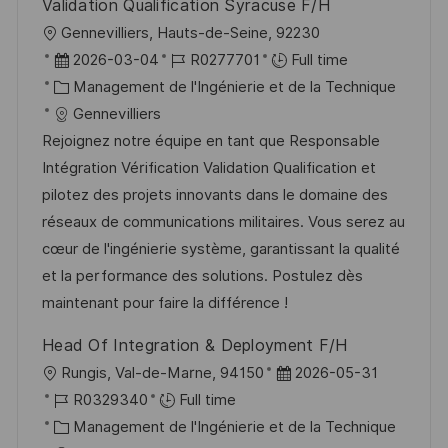
Validation Qualification Syracuse F/H
s
e
l
Gennevilliers, Hauts-de-Seine, 92230
t
o
D
R
2026-03-04
R0277701
Full time
e
c
a
C
é
Management de l'Ingénierie et de la Technique
a
t
a
f
Gennevilliers
l
e
t
é
Rejoignez notre équipe en tant que Responsable
i
d
é
r
Intégration Vérification Validation Qualification et
s
’
g
e
pilotez des projets innovants dans le domaine des
a
a
o
n
réseaux de communications militaires. Vous serez au
t
f
r
c
cœur de l'ingénierie système, garantissant la qualité
i
f
i
e
et la performance des solutions. Postulez dès
o
i
e
d
maintenant pour faire la différence !
n
c
u
Head Of Integration & Deployment F/H
h
p
l
D
Rungis, Val-de-Marne, 94150
2026-05-31
a
o
o
R
a
R0329340
Full time
g
s
c
é
C
t
Management de l'Ingénierie et de la Technique
e
t