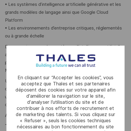
• Les systèmes d’intelligence artificielle générative et les
grands modèles de langage ainsi que Google Cloud
Platform
• Les environnements d’entreprise critiques, réglementés
ou à grande échelle
Des connaissances des systèmes d’intelligence artificielle
agentiques, des outils d’observabilité et d’évaluation, des
pipelines Machine Learning Operations et Large Language
Model Operations sont attendues.
En cliquant sur “Accepter les cookies”, vous
Une excellente communication, un esprit analytique, une
acceptez que Thales et ses partenaires
capacité à structurer des environnements complexes et
déposent des cookies sur votre appareil afin
d’améliorer la navigation sur le site,
une prise de décision orientée données sont des atouts
d’analyser l’utilisation du site et de
que l’on vous reconnait ?
contribuer à nos efforts de recrutement et
de marketing des talents. Si vous cliquez sur
Alors ce poste est fait pour vous !
« Refuser », seuls les cookies techniques
Thales, entreprise Handi-Engagée, reconnait
nécessaires au bon fonctionnement du site