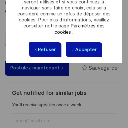
seront utilisés et si vous continuez à
tous les talents. La diversité est notre meilleur
naviguer sans faire de choix, cela sera
atout. Postulez et rejoignez nous !
considéré comme un refus de déposer des
cookies. Pour plus d’informations, veuillez
consulter notre page
Paramètres des
cookies
.
Explorez un site
Refuser
Accepter
Sauvegarder
Postulez maintenant
Get notified for similar jobs
You'll receive updates once a week
Enter
Email