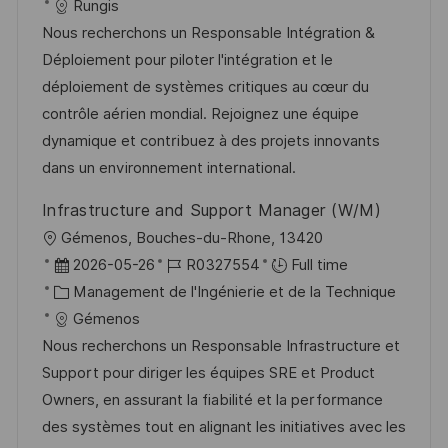
a
f
a
e
Rungis
e
l
é
t
d
Nous recherchons un Responsable Intégration &
i
r
é
’
Déploiement pour piloter l'intégration et le
s
e
g
a
déploiement de systèmes critiques au cœur du
a
n
o
f
contrôle aérien mondial. Rejoignez une équipe
t
c
r
f
dynamique et contribuez à des projets innovants
i
e
i
i
dans un environnement international.
o
d
e
c
Infrastructure and Support Manager (W/M)
n
u
h
l
Gémenos, Bouches-du-Rhone, 13420
p
a
o
D
R
2026-05-26
R0327554
Full time
o
g
c
a
C
é
Management de l'Ingénierie et de la Technique
s
e
a
t
a
f
Gémenos
t
l
e
t
é
Nous recherchons un Responsable Infrastructure et
e
i
d
é
r
Support pour diriger les équipes SRE et Product
s
’
g
e
Owners, en assurant la fiabilité et la performance
a
a
o
n
des systèmes tout en alignant les initiatives avec les