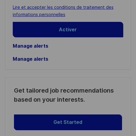
address
Required
Lire et accepter les conditions de traitement des
(Required)
informations personnelles
Activer
Manage alerts
Manage alerts
Get tailored job recommendations
based on your interests.
Get Started