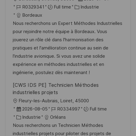
o
g
o
R
C
a
R0329341
Full time
Industrie
s
e
c
é
a
t
Bordeaux
t
a
f
t
e
Nous recherchons un Expert Méthodes Industrielles
e
l
é
é
d
pour rejoindre notre équipe à Bordeaux. Vous
i
r
g
’
jouerez un rôle clé dans l'harmonisation des
s
e
o
a
pratiques et l'amélioration continue au sein de
a
n
r
f
l'industrie avionique. Si vous avez une solide
t
c
i
f
expérience en méthodes industrielles et en
i
e
e
i
ingénierie, postulez dès maintenant !
o
d
c
[CWS IDS PE] Technicien Méthodes
n
u
h
industrielles projets
p
a
l
Fleury-les-Aubrais, Loiret, 45000
o
g
o
D
R
2026-08-05
R0334997
Full time
s
e
c
a
C
é
Industrie
Orléans
t
a
t
a
f
Nous recherchons un Technicien Méthodes
e
l
e
t
é
industrielles projets pour piloter des projets de