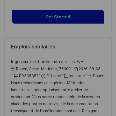
Get Started
Emplois similaires
Ingénieur méthodes industrielles F/H
l
D
Rouen, Seine-Maritime, 76000
2026-08-05
o
R
C
a
R0335352
Full time
Industrie
Rouen
c
é
a
t
Nous recherchons un Ingénieur Méthodes
a
f
t
e
Industrielles pour optimiser notre atelier de
l
é
é
d
production. Vous serez responsable de la mise en
i
r
g
’
place des postes de travail, de la documentation
s
e
o
a
technique et de l'amélioration continue. Rejoignez-