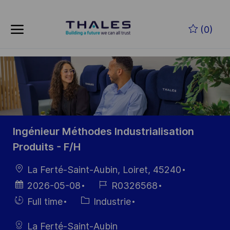
Skip to main content
Skip to main content
(0)
-
-
Ingénieur Méthodes Industrialisation
Produits - F/H
localisation
La Ferté-Saint-Aubin, Loiret, 45240
Date
Référence
2026-05-08
R0326568
d’affichage
du poste
Hiring
Catégorie
Full time
Industrie
Type
La Ferté-Saint-Aubin