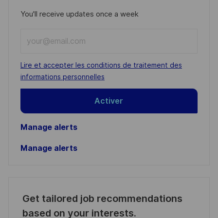
You'll receive updates once a week
Enter
Email
address
Required
Lire et accepter les conditions de traitement des
(Required)
informations personnelles
Activer
Manage alerts
Manage alerts
Get tailored job recommendations
based on your interests.