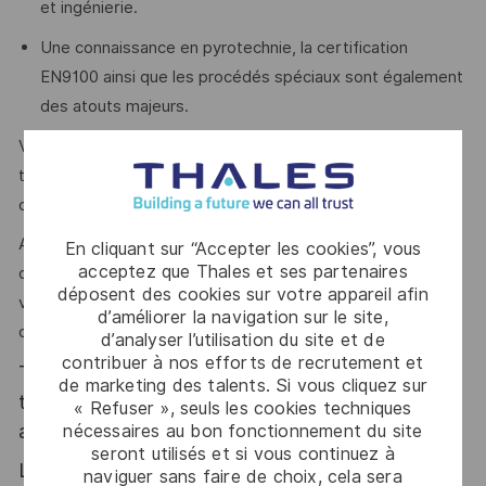
et ingénierie.
Une connaissance en pyrotechnie, la certification
EN9100 ainsi que les procédés spéciaux sont également
des atouts majeurs.
Votre rigueur, votre sens de l’analyse et votre capacité à
travailler en équipe pour garantir performance et
compétitivité industrielle seront des clés de votre réussite.
Alors ce poste est fait pour vous ! Rejoignez une
En cliquant sur “Accepter les cookies”, vous
acceptez que Thales et ses partenaires
organisation dynamique où votre expertise technique et
déposent des cookies sur votre appareil afin
votre sens du service client contribuent à l’excellence
d’améliorer la navigation sur le site,
opérationnelle de nos productions.
d’analyser l’utilisation du site et de
contribuer à nos efforts de recrutement et
Thales, entreprise Handi-Engagée, reconnait
de marketing des talents. Si vous cliquez sur
tous les talents. La diversité est notre meilleur
« Refuser », seuls les cookies techniques
atout. Postulez et rejoignez nous !
nécessaires au bon fonctionnement du site
seront utilisés et si vous continuez à
Le poste pouvant nécessiter d'accéder à des
naviguer sans faire de choix, cela sera