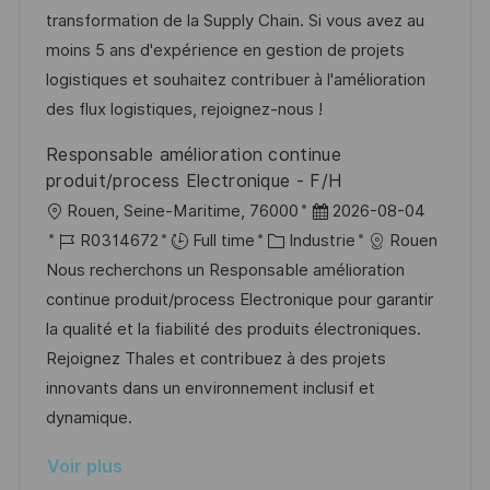
i
d
é
r
transformation de la Supply Chain. Si vous avez au
s
’
g
e
moins 5 ans d'expérience en gestion de projets
a
a
o
n
logistiques et souhaitez contribuer à l'amélioration
t
f
r
c
des flux logistiques, rejoignez-nous !
i
f
i
e
Responsable amélioration continue
o
i
e
d
produit/process Electronique - F/H
n
c
u
l
D
Rouen, Seine-Maritime, 76000
2026-08-04
h
p
o
R
C
a
R0314672
Full time
Industrie
Rouen
a
o
c
é
a
t
Nous recherchons un Responsable amélioration
g
s
a
f
t
e
continue produit/process Electronique pour garantir
e
t
l
é
é
d
la qualité et la fiabilité des produits électroniques.
e
i
r
g
’
Rejoignez Thales et contribuez à des projets
s
e
o
a
innovants dans un environnement inclusif et
a
n
r
f
dynamique.
t
c
i
f
Voir plus
i
e
e
i