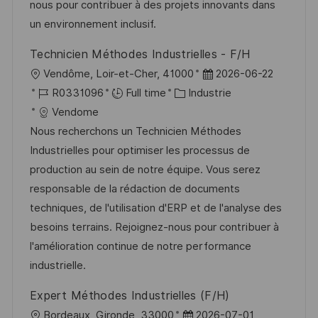
a
n
r
f
nous pour contribuer à des projets innovants dans
t
c
i
f
un environnement inclusif.
i
e
e
i
Technicien Méthodes Industrielles - F/H
o
d
c
l
D
Vendôme, Loir-et-Cher, 41000
2026-06-22
n
u
h
o
R
C
a
R0331096
Full time
Industrie
p
a
c
é
a
t
Vendome
o
g
a
f
t
e
Nous recherchons un Technicien Méthodes
s
e
l
é
é
d
Industrielles pour optimiser les processus de
t
i
r
g
’
production au sein de notre équipe. Vous serez
e
s
e
o
a
responsable de la rédaction de documents
a
n
r
f
techniques, de l'utilisation d'ERP et de l'analyse des
t
c
i
f
besoins terrains. Rejoignez-nous pour contribuer à
i
e
e
i
l'amélioration continue de notre performance
o
d
c
industrielle.
n
u
h
Expert Méthodes Industrielles (F/H)
p
a
l
D
Bordeaux, Gironde, 33000
2026-07-01