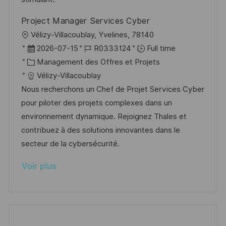
o
i
e
d
Project Manager Services Cyber
n
c
u
l
Vélizy-Villacoublay, Yvelines, 78140
h
p
o
D
R
2026-07-15
R0333124
Full time
a
o
c
a
C
é
Management des Offres et Projets
g
s
a
t
a
f
Vélizy-Villacoublay
e
t
l
e
t
é
Nous recherchons un Chef de Projet Services Cyber
e
i
d
é
r
pour piloter des projets complexes dans un
s
’
g
e
environnement dynamique. Rejoignez Thales et
a
a
o
n
contribuez à des solutions innovantes dans le
t
f
r
c
secteur de la cybersécurité.
i
f
i
e
Voir plus
o
i
e
d
n
c
u
h
p
a
o
g
s