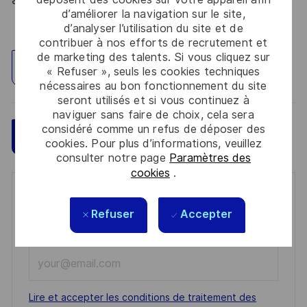
d’améliorer la navigation sur le site,
d’analyser l’utilisation du site et de
contribuer à nos efforts de recrutement et
de marketing des talents. Si vous cliquez sur
Explorez un site
« Refuser », seuls les cookies techniques
nécessaires au bon fonctionnement du site
seront utilisés et si vous continuez à
naviguer sans faire de choix, cela sera
considéré comme un refus de déposer des
Sauvegarder
Postulez maintenant
cookies. Pour plus d’informations, veuillez
consulter notre page
Paramètres des
cookies
.
Get notified for similar jobs
Refuser
Accepter
You'll receive updates once a week
Enter
Email
address
Required
Lire et accepter les conditions de traitement des