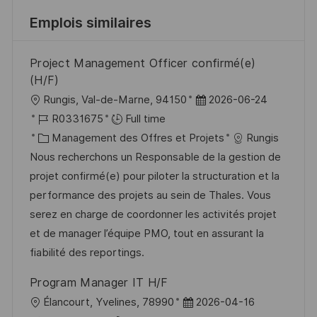
Emplois similaires
Project Management Officer confirmé(e)
(H/F)
l
D
Rungis, Val-de-Marne, 94150
2026-06-24
o
R
a
R0331675
Full time
c
é
C
t
Management des Offres et Projets
Rungis
a
f
a
e
Nous recherchons un Responsable de la gestion de
l
é
t
d
projet confirmé(e) pour piloter la structuration et la
i
r
é
’
performance des projets au sein de Thales. Vous
s
e
g
a
serez en charge de coordonner les activités projet
a
n
o
f
et de manager l’équipe PMO, tout en assurant la
t
c
r
f
fiabilité des reportings.
i
e
i
i
Program Manager IT H/F
o
d
e
c
l
D
Élancourt, Yvelines, 78990
2026-04-16
n
u
h