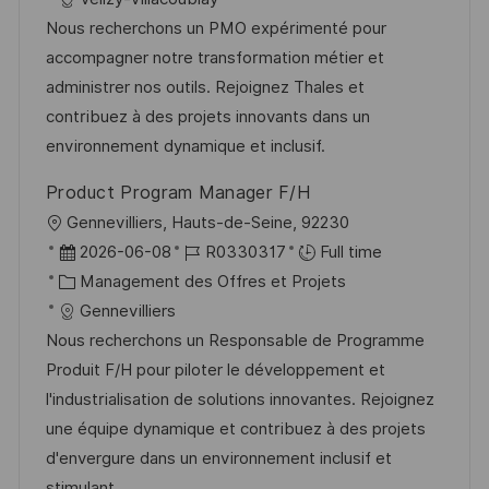
l
e
t
é
Nous recherchons un PMO expérimenté pour
i
d
é
r
accompagner notre transformation métier et
s
’
g
e
administrer nos outils. Rejoignez Thales et
a
a
o
n
contribuez à des projets innovants dans un
t
f
r
c
environnement dynamique et inclusif.
i
f
i
e
Product Program Manager F/H
o
i
e
d
l
Gennevilliers, Hauts-de-Seine, 92230
n
c
u
o
D
R
2026-06-08
R0330317
Full time
h
p
c
a
C
é
Management des Offres et Projets
a
o
a
t
a
f
Gennevilliers
g
s
l
e
t
é
Nous recherchons un Responsable de Programme
e
t
i
d
é
r
Produit F/H pour piloter le développement et
e
s
’
g
e
l'industrialisation de solutions innovantes. Rejoignez
a
a
o
n
une équipe dynamique et contribuez à des projets
t
f
r
c
d'envergure dans un environnement inclusif et
i
f
i
e
stimulant.