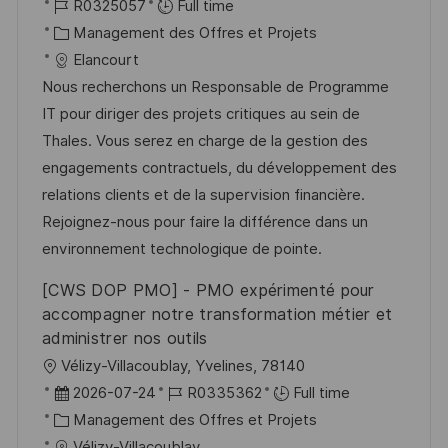
o
R
a
R0325057
Full time
p
a
c
é
C
t
Management des Offres et Projets
o
g
a
f
a
e
Elancourt
s
e
l
é
t
d
Nous recherchons un Responsable de Programme
t
i
r
é
’
IT pour diriger des projets critiques au sein de
e
s
e
g
a
Thales. Vous serez en charge de la gestion des
a
n
o
f
engagements contractuels, du développement des
t
c
r
f
relations clients et de la supervision financière.
i
e
i
i
Rejoignez-nous pour faire la différence dans un
o
d
e
c
environnement technologique de pointe.
n
u
h
[CWS DOP PMO] - PMO expérimenté pour
p
a
accompagner notre transformation métier et
o
g
administrer nos outils
s
e
l
Vélizy-Villacoublay, Yvelines, 78140
t
o
D
R
2026-07-24
R0335362
Full time
e
c
a
C
é
Management des Offres et Projets
a
t
a
f
Vélizy-Villacoublay