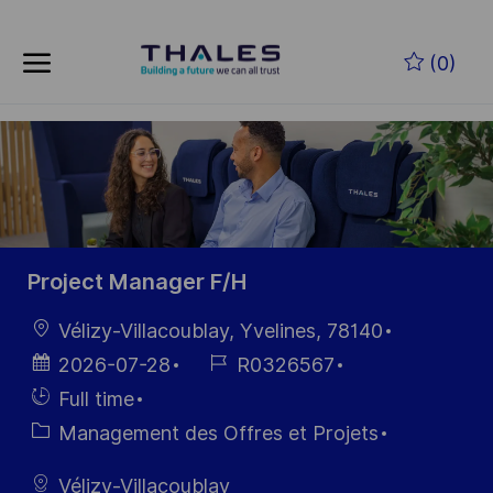
Skip to main content
Skip to main content
(0)
-
-
Project Manager F/H
localisation
Vélizy-Villacoublay, Yvelines, 78140
Date
Référence
2026-07-28
R0326567
d’affichage
du poste
Hiring
Full time
Type
Catégorie
Management des Offres et Projets
Vélizy-Villacoublay