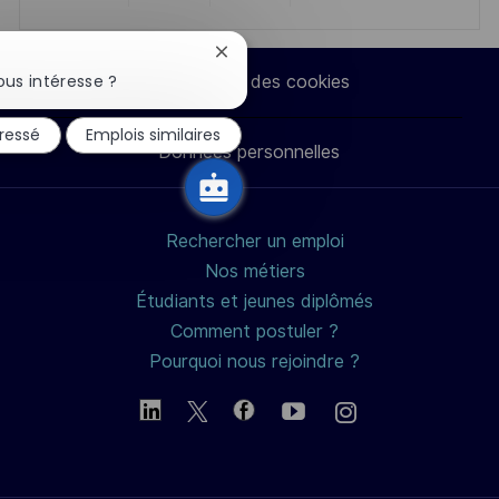
Partager
Partager
Partager
Partager
via
via
via
par
Fermer
la
us intéresse ?
Paramètres des cookies
notification
LinkedIn
Facebook
twitter
e-
du
éressé
Emplois similaires
chatbot
Données personnelles
mail
Rechercher un emploi
Nos métiers
Étudiants et jeunes diplômés
Comment postuler ?
Pourquoi nous rejoindre ?