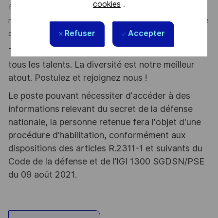
cookies
.
formalisation des demandes de câblage et le pilotage de
notre centre de service, tout en contribuant à la dynamique
Refuser
Accepter
d’équipe et à l’amélioration continue de nos pratiques." Eric
Thales, entreprise Handi-Engagée, reconnait
tous les talents. La diversité est notre meilleur
atout. Postulez et rejoignez nous !
Le poste pouvant nécessiter d'accéder à des
informations relevant du secret de la défense
nationale, la personne retenue fera l'objet d'une
procédure d’habilitation, conformément aux
dispositions des articles R.2311-1 et suivants du
Code de la défense et de l’IGI 1300 SGDSN/PSE
du 09 août 2021.