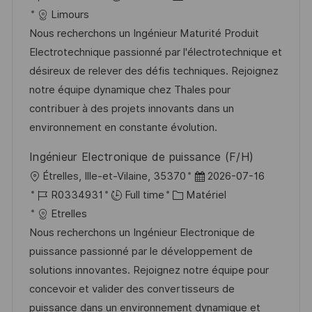
t
c
é
t
a
Limours
e
a
f
e
t
Nous recherchons un Ingénieur Maturité Produit
l
é
d
é
Electrotechnique passionné par l'électrotechnique et
i
r
’
g
désireux de relever des défis techniques. Rejoignez
s
e
a
o
notre équipe dynamique chez Thales pour
a
n
f
r
contribuer à des projets innovants dans un
t
c
f
i
environnement en constante évolution.
i
e
i
e
Ingénieur Electronique de puissance (F/H)
o
d
c
l
D
Étrelles, Ille-et-Vilaine, 35370
2026-07-16
n
u
h
o
R
C
a
R0334931
Full time
Matériel
p
a
c
é
a
t
Etrelles
o
g
a
f
t
e
Nous recherchons un Ingénieur Electronique de
s
e
l
é
é
d
puissance passionné par le développement de
t
i
r
g
’
solutions innovantes. Rejoignez notre équipe pour
e
s
e
o
a
concevoir et valider des convertisseurs de
a
n
r
f
puissance dans un environnement dynamique et