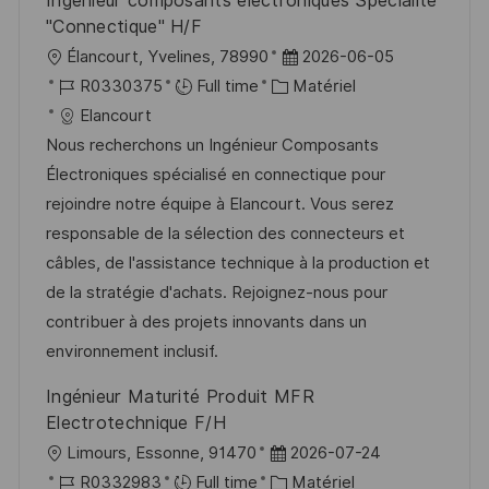
Ingénieur composants électroniques Spécialité
"Connectique" H/F
l
D
Élancourt, Yvelines, 78990
2026-06-05
o
R
C
a
R0330375
Full time
Matériel
c
é
a
t
Elancourt
a
f
t
e
Nous recherchons un Ingénieur Composants
l
é
é
d
Électroniques spécialisé en connectique pour
i
r
g
’
rejoindre notre équipe à Elancourt. Vous serez
s
e
o
a
responsable de la sélection des connecteurs et
a
n
r
f
câbles, de l'assistance technique à la production et
t
c
i
f
de la stratégie d'achats. Rejoignez-nous pour
i
e
e
i
contribuer à des projets innovants dans un
o
d
c
environnement inclusif.
n
u
h
Ingénieur Maturité Produit MFR
p
a
Electrotechnique F/H
o
g
l
D
Limours, Essonne, 91470
2026-07-24
s
e
o
R
a
C
R0332983
Full time
Matériel