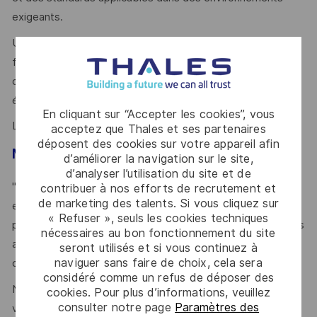
exigeants.
Une aptitude au pilotage d’activité et au management
fonctionnel, avec suivi des priorités, des charges, des
délais et des indicateurs, y compris financiers, pour
élaborer et suivre des plans d’actions
En cliquant sur “Accepter les cookies”, vous
La connaissance des normes IPC est fortement souhaitée
acceptez que Thales et ses partenaires
déposent des cookies sur votre appareil afin
Mot du manager
d’améliorer la navigation sur le site,
d’analyser l’utilisation du site et de
"Rejoindre la cellule MSC, c’est évoluer dans un
contribuer à nos efforts de recrutement et
de marketing des talents. Si vous cliquez sur
environnement technique varié, concret et stimulant, au
« Refuser », seuls les cookies techniques
plus près des besoins des équipes de développement. Nos
nécessaires au bon fonctionnement du site
activités allient expertise électrotechnique, réactivité
seront utilisés et si vous continuez à
naviguer sans faire de choix, cela sera
opérationnelle et travail collectif.
considéré comme un refus de déposer des
Nous recherchons un profil capable d’apporter une vraie
cookies. Pour plus d’informations, veuillez
consulter notre page
Paramètres des
valeur ajoutée dans la compréhension des besoins, la