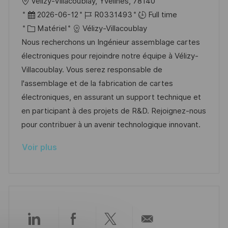
l
Vélizy-Villacoublay, Yvelines, 78140
o
g
o
D
R
2026-06-12
R0331493
Full time
s
e
c
a
C
é
Matériel
Vélizy-Villacoublay
t
a
t
a
f
Nous recherchons un Ingénieur assemblage cartes
e
l
e
t
é
électroniques pour rejoindre notre équipe à Vélizy-
i
d
é
r
Villacoublay. Vous serez responsable de
s
’
g
e
l'assemblage et de la fabrication de cartes
a
a
o
n
électroniques, en assurant un support technique et
t
f
r
c
en participant à des projets de R&D. Rejoignez-nous
i
f
i
e
pour contribuer à un avenir technologique innovant.
o
i
e
d
Voir plus
n
c
u
h
p
a
o
g
s
e
t
e