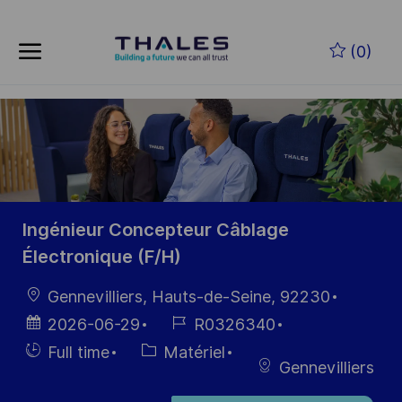
Skip to main content
Skip to main content
(0)
-
-
Ingénieur Concepteur Câblage
Électronique (F/H)
localisation
Gennevilliers, Hauts-de-Seine, 92230
Date
Référence
2026-06-29
R0326340
d’affichage
du poste
Hiring
Catégorie
Full time
Matériel
Gennevilliers
Type