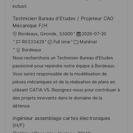
t
c
i
f
inclusif.
i
e
e
i
Technicien Bureau d'Etudes / Projeteur CAO
o
d
c
Mécanique F/H
n
u
h
l
D
Bordeaux, Gironde, 33000
2026-07-20
p
a
o
R
C
a
R0333429
Full time
Matériel
o
g
c
é
a
t
Bordeaux
s
e
a
f
t
e
Nous recherchons un Technicien Bureau d'Etudes
t
l
é
é
d
passionné pour rejoindre notre équipe à Bordeaux.
e
i
r
g
’
Vous serez responsable de la modélisation de
s
e
o
a
pièces mécaniques et de la réalisation de plans en
a
n
r
f
utilisant CATIA V5. Rejoignez-nous pour contribuer à
t
c
i
f
des projets innovants dans le domaine de la
i
e
e
i
défense.
o
d
c
Ingénieur assemblage cartes électroniques
n
u
h
(H/F)
p
a