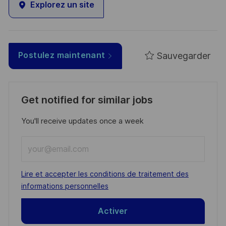
Explorez un site
Sauvegarder
Postulez maintenant
Get notified for similar jobs
You'll receive updates once a week
Enter
Email
address
Required
Lire et accepter les conditions de traitement des
(Required)
informations personnelles
Activer