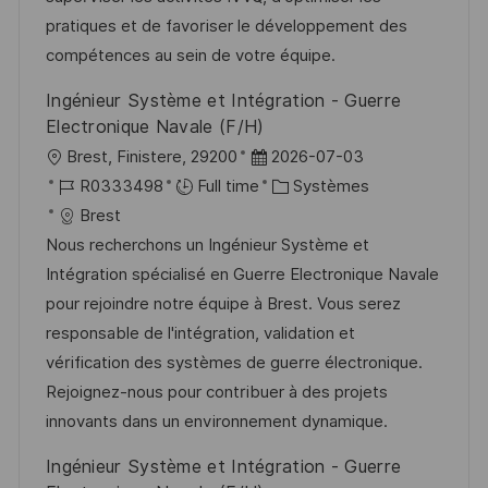
a
a
o
n
pratiques et de favoriser le développement des
t
f
r
c
compétences au sein de votre équipe.
i
f
i
e
Ingénieur Système et Intégration - Guerre
o
i
e
d
Electronique Navale (F/H)
n
c
u
l
D
Brest, Finistere, 29200
2026-07-03
h
p
o
R
a
C
R0333498
Full time
Systèmes
a
o
c
é
t
a
Brest
g
s
a
f
e
t
Nous recherchons un Ingénieur Système et
e
t
l
é
d
é
Intégration spécialisé en Guerre Electronique Navale
e
i
r
’
g
pour rejoindre notre équipe à Brest. Vous serez
s
e
a
o
responsable de l'intégration, validation et
a
n
f
r
vérification des systèmes de guerre électronique.
t
c
f
i
Rejoignez-nous pour contribuer à des projets
i
e
i
e
innovants dans un environnement dynamique.
o
d
c
Ingénieur Système et Intégration - Guerre
n
u
h