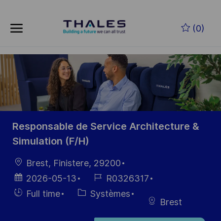
Skip to main content
Skip to main content
(0)
-
-
Responsable de Service Architecture &
Simulation (F/H)
localisation
Brest, Finistere, 29200
Date
Référence
2026-05-13
R0326317
d’affichage
du poste
Hiring
Catégorie
Full time
Systèmes
Brest
Type