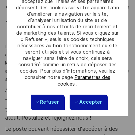
acceptez que Thales et ses partenaires
Expérience de pilotage d'offre et/ou projet
, dans les
déposent des cookies sur votre appareil afin
d’améliorer la navigation sur le site,
secteurs publics et/ou privés, civils et/ou militaires.
d’analyser l’utilisation du site et de
Expérience significative en R&D
, un intérêt marqué
contribuer à nos efforts de recrutement et
pour les nouvelles technologies ; notamment dans le
de marketing des talents. Si vous cliquez sur
domaine des télécommunications
« Refuser », seuls les cookies techniques
nécessaires au bon fonctionnement du site
Leadership reconnu, capacité à responsabiliser les
seront utilisés et si vous continuez à
collaborateurs et capacité à accompagner et développer
naviguer sans faire de choix, cela sera
les compétences des équipes, curiosité et écoute mais
considéré comme un refus de déposer des
cookies. Pour plus d’informations, veuillez
aussi capacité de persuasion en interne & externe sont des
consulter notre page
Paramètres des
atouts que l’on vous reconnait ?
cookies
.
Alors ce poste est fait pour vous !
Thales, entreprise Handi-Engagée, reconnait
Refuser
Accepter
tous les talents. La diversité est notre meilleur
atout. Postulez et rejoignez nous !
Le poste pouvant nécessiter d'accéder à des