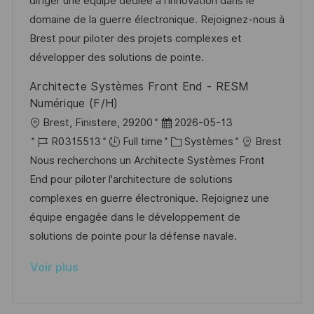
diriger une équipe dédiée à l'innovation dans le
e
l
é
d
é
domaine de la guerre électronique. Rejoignez-nous à
i
r
’
g
Brest pour piloter des projets complexes et
s
e
a
o
développer des solutions de pointe.
a
n
f
r
Architecte Systèmes Front End - RESM
t
c
f
i
Numérique (F/H)
i
e
i
e
l
D
Brest, Finistere, 29200
2026-05-13
o
d
c
o
R
a
C
R0315513
Full time
Systèmes
Brest
n
u
h
c
é
t
a
Nous recherchons un Architecte Systèmes Front
p
a
a
f
e
t
End pour piloter l'architecture de solutions
o
g
l
é
d
é
complexes en guerre électronique. Rejoignez une
s
e
i
r
’
g
équipe engagée dans le développement de
t
s
e
a
o
solutions de pointe pour la défense navale.
e
a
n
f
r
Voir plus
t
c
f
i
i
e
i
e
o
d
c