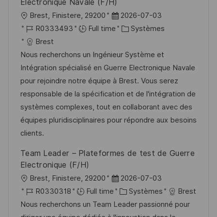
Electronique Navale (F/H)
p
a
l
D
Brest, Finistere, 29200
2026-07-03
o
g
o
R
a
C
R0333493
Full time
Systèmes
s
e
c
é
t
a
Brest
t
a
f
e
t
Nous recherchons un Ingénieur Système et
e
l
é
d
é
Intégration spécialisé en Guerre Electronique Navale
i
r
’
g
pour rejoindre notre équipe à Brest. Vous serez
s
e
a
o
responsable de la spécification et de l'intégration de
a
n
f
r
systèmes complexes, tout en collaborant avec des
t
c
f
i
équipes pluridisciplinaires pour répondre aux besoins
i
e
i
e
clients.
o
d
c
Team Leader – Plateformes de test de Guerre
n
u
h
Electronique (F/H)
p
a
l
D
Brest, Finistere, 29200
2026-07-03
o
g
o
R
a
C
R0330318
Full time
Systèmes
Brest
s
e
c
é
t
a
Nous recherchons un Team Leader passionné pour
t
a
f
e
t