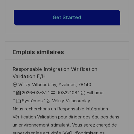
Get Started
Emplois similaires
Responsable Intégration Vérification
Validation F/H
l
Vélizy-Villacoublay, Yvelines, 78140
o
D
R
2026-03-31
R0322108
Full time
c
a
C
é
Systèmes
Vélizy-Villacoublay
a
t
a
f
Nous recherchons un Responsable Intégration
l
e
t
é
Vérification Validation pour diriger des équipes dans
i
d
é
r
un environnement stimulant. Vous serez chargé de
s
’
g
e
superviser les activités IVVQ, d'optimiser les