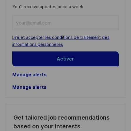
You'll receive updates once a week
Enter
Email
address
Required
Lire et accepter les conditions de traitement des
(Required)
informations personnelles
Activer
Manage alerts
Manage alerts
Get tailored job recommendations
based on your interests.