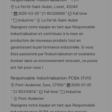
o
i
e
d
l
La Ferté-Saint-Aubin, Loiret, 45240
n
c
u
o
D
R
2026-03-20
R0320666
Full time
h
p
c
a
C
é
Industrie
La Ferté-Saint-Aubin
a
o
a
t
a
f
Rejoignez notre équipe en tant que Responsable
g
s
l
e
t
é
Industrialisation et contribuez à la mise en
e
t
i
d
é
r
production de nouveaux produits tout en
e
s
’
g
e
garantissant la performance industrielle. Si vous
a
a
o
n
êtes passionné par l'industrialisation et souhaitez
t
f
r
c
évoluer dans un environnement innovant, ce poste
i
f
i
e
est fait pour vous !
o
i
e
d
Responsable Industrialisation PCBA (F/H)
n
c
u
l
D
Pont-Audemer, Eure, 27500
2026-01-20
h
p
o
R
C
a
R0310914
Full time
Industrie
a
o
c
é
a
t
Pont-Audemer
g
s
a
f
t
e
Rejoignez notre équipe en tant que Responsable
e
t
l
é
é
d