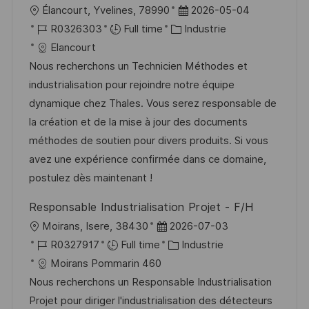
l
D
Élancourt, Yvelines, 78990
2026-05-04
o
R
C
a
R0326303
Full time
Industrie
c
é
a
t
Elancourt
a
f
t
e
Nous recherchons un Technicien Méthodes et
l
é
é
d
industrialisation pour rejoindre notre équipe
i
r
g
’
dynamique chez Thales. Vous serez responsable de
s
e
o
a
la création et de la mise à jour des documents
a
n
r
f
méthodes de soutien pour divers produits. Si vous
t
c
i
f
avez une expérience confirmée dans ce domaine,
i
e
e
i
postulez dès maintenant !
o
d
c
Responsable Industrialisation Projet - F/H
n
u
h
l
D
Moirans, Isere, 38430
2026-07-03
p
a
o
R
a
C
R0327917
Full time
Industrie
o
g
c
é
t
a
Moirans Pommarin 460
s
e
a
f
e
t
Nous recherchons un Responsable Industrialisation
t
l
é
d
é
Projet pour diriger l'industrialisation des détecteurs
e