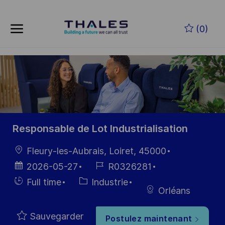
Skip to main content
Skip to main content
(0)
-
-
Responsable de Lot Industrialisation
localisation
Fleury-les-Aubrais, Loiret, 45000
Date
Référence
2026-05-27
R0326281
d’affichage
du poste
Hiring
Catégorie
Full time
Industrie
Orléans
Type
Sauvegarder
Postulez maintenant