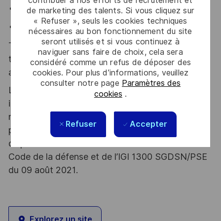
contribuer à nos efforts de recrutement et
de rigueur et de pragmatisme ;
de marketing des talents. Si vous cliquez sur
« Refuser », seuls les cookies techniques
d’un engagement significatif pour la satisfaction client.
nécessaires au bon fonctionnement du site
seront utilisés et si vous continuez à
Thales, entreprise Handi-Engagée, reconnait
naviguer sans faire de choix, cela sera
tous les talents. La diversité est notre meilleur
considéré comme un refus de déposer des
atout. Postulez et rejoignez nous !
cookies. Pour plus d’informations, veuillez
consulter notre page
Paramètres des
Le poste pouvant nécessiter d'accéder à des
cookies
.
informations relevant du secret de la défense
nationale, la personne retenue fera l'objet d'une
Refuser
Accepter
procédure d’habilitation, conformément aux
dispositions des articles R.2311-1 et suivants du
Code de la défense et de l’IGI 1300 SGDSN/PSE
du 09 août 2021.
Explorez un site