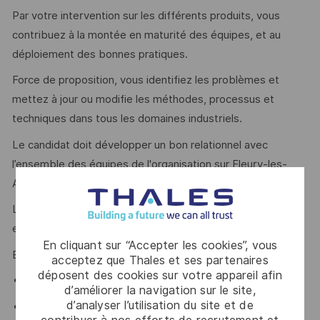
Par votre intervention sur les différents produits, vous
contribuez à la montée en maturité des équipes, et au
déploiement des bonnes pratiques.
Force de proposition, vous identifiez les problèmes et
mettez à jour ou modifie les méthodes, processus et
techniques dans tous les domaines industriels.
Le candidat doit développer un bon relationnel avec
l’ensemble des équipes de l'organisation sur Fleury-les-
Aubrais.
La connaissance de l'environnement Thales et du domaine
est un atout.
En cliquant sur “Accepter les cookies”, vous
En termes de savoir-être, le candidat devra faire preuve :
acceptez que Thales et ses partenaires
déposent des cookies sur votre appareil afin
de dynamisme et de réactivité ;
d’améliorer la navigation sur le site,
d’analyser l’utilisation du site et de
du sens du relationnel ;