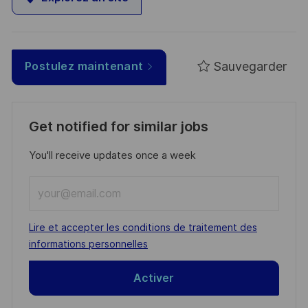
Sauvegarder
Postulez maintenant
Get notified for similar jobs
You'll receive updates once a week
Enter
Email
address
Required
Lire et accepter les conditions de traitement des
(Required)
informations personnelles
Activer