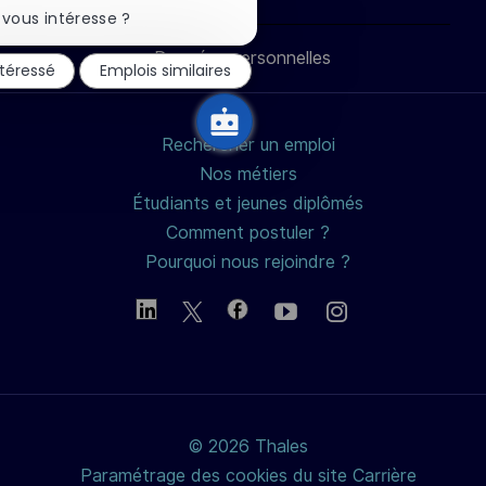
LinkedIn
Facebook
twitter
e-
la
vous intéresse ?
notification
du
Données personnelles
mail
ntéressé
Emplois similaires
chatbot
Rechercher un emploi
Nos métiers
Étudiants et jeunes diplômés
Comment postuler ?
Pourquoi nous rejoindre ?
© 2026 Thales
Paramétrage des cookies du site Carrière