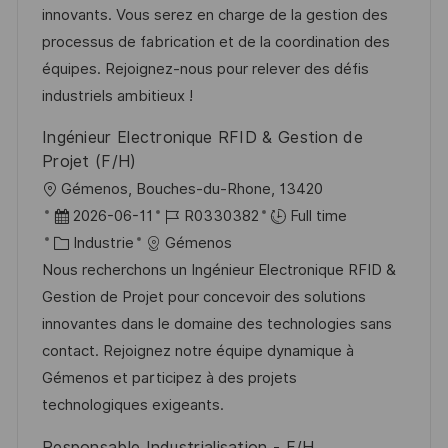
i
r
’
g
innovants. Vous serez en charge de la gestion des
s
e
a
o
processus de fabrication et de la coordination des
a
n
f
r
équipes. Rejoignez-nous pour relever des défis
t
c
f
i
industriels ambitieux !
i
e
i
e
Ingénieur Electronique RFID & Gestion de
o
d
c
Projet (F/H)
n
u
h
l
Gémenos, Bouches-du-Rhone, 13420
p
a
o
D
R
2026-06-11
R0330382
Full time
o
g
c
a
C
é
Industrie
Gémenos
s
e
a
t
a
f
Nous recherchons un Ingénieur Electronique RFID &
t
l
e
t
é
Gestion de Projet pour concevoir des solutions
e
i
d
é
r
innovantes dans le domaine des technologies sans
s
’
g
e
contact. Rejoignez notre équipe dynamique à
a
a
o
n
Gémenos et participez à des projets
t
f
r
c
technologiques exigeants.
i
f
i
e
Responsable Industrialisation - F/H