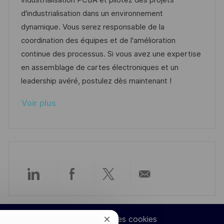
Industrialisation PCBA et pilotez des projets
e
i
r
g
’
d'industrialisation dans un environnement
s
e
o
a
dynamique. Vous serez responsable de la
a
n
r
f
coordination des équipes et de l'amélioration
t
c
i
f
continue des processus. Si vous avez une expertise
i
e
e
i
en assemblage de cartes électroniques et un
o
d
c
leadership avéré, postulez dès maintenant !
n
u
h
Voir plus
p
a
o
g
s
e
t
e
Partager
Partager
Partager
Partager
via
via
via
par
Paramètres des cookies
Fermer