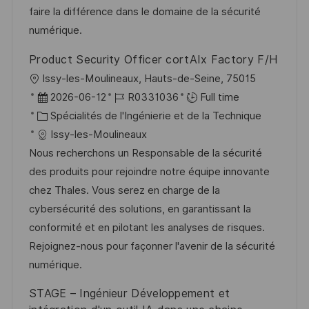
i
i
i
d
faire la différence dans le domaine de la sécurité
o
e
c
u
numérique.
n
h
p
Product Security Officer cortAIx Factory F/H
a
o
l
Issy-les-Moulineaux, Hauts-de-Seine, 75015
g
s
o
D
R
2026-06-12
R0331036
Full time
e
t
c
a
C
é
Spécialités de l'Ingénierie et de la Technique
e
a
t
a
f
Issy-les-Moulineaux
l
e
t
é
Nous recherchons un Responsable de la sécurité
i
d
é
r
des produits pour rejoindre notre équipe innovante
s
’
g
e
chez Thales. Vous serez en charge de la
a
a
o
n
cybersécurité des solutions, en garantissant la
t
f
r
c
conformité et en pilotant les analyses de risques.
i
f
i
e
Rejoignez-nous pour façonner l'avenir de la sécurité
o
i
e
d
numérique.
n
c
u
STAGE – Ingénieur Développement et
h
p