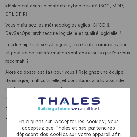
idéalement dans un contexte cybersécurité (SOC, MDR,
CTI, DFIR).
Vous maîtrisez les méthodologies agiles, CI/CD &
DevSecOps, architecture logicielle et qualité logicielle ?
Leadership transversal, rigueur, excellente communication
et posture de transformation sont des atouts que l’on vous
reconnait ?
Alors ce poste est fait pour vous ! Rejoignez une équipe
dynamique, multiculturelle, et contribuez à la livraison de
solutions innovantes en cybersécurité.
Thales, entreprise Handi-Engagée, reconnait
tous les talents. La diversité est notre meilleur
atout. Postulez et rejoignez nous !
En cliquant sur “Accepter les cookies”, vous
acceptez que Thales et ses partenaires
déposent des cookies sur votre appareil afin