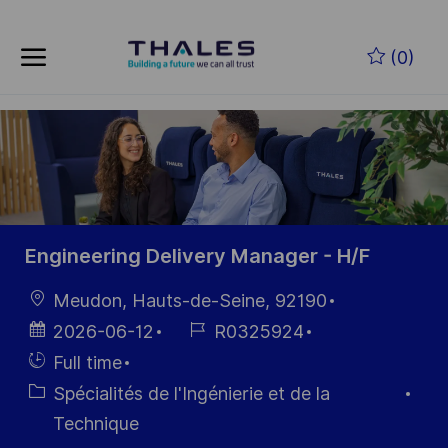
Skip to main content
Skip to main content
(0)
-
-
Engineering Delivery Manager - H/F
localisation
Meudon, Hauts-de-Seine, 92190
Date
Référence
2026-06-12
R0325924
d’affichage
du poste
Hiring
Full time
Type
Catégorie
Spécialités de l'Ingénierie et de la
Technique