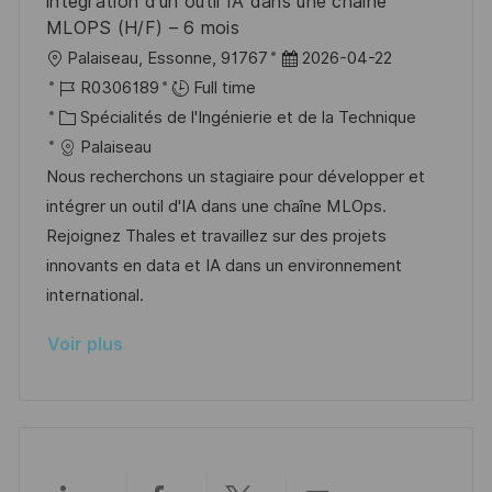
intégration d'un outil IA dans une chaine
a
o
MLOPS (H/F) – 6 mois
g
s
l
D
Palaiseau, Essonne, 91767
2026-04-22
e
t
o
R
a
R0306189
Full time
e
c
é
C
t
Spécialités de l'Ingénierie et de la Technique
a
f
a
e
Palaiseau
l
é
t
d
Nous recherchons un stagiaire pour développer et
i
r
é
’
intégrer un outil d'IA dans une chaîne MLOps.
s
e
g
a
Rejoignez Thales et travaillez sur des projets
a
n
o
f
innovants en data et IA dans un environnement
t
c
r
f
international.
i
e
i
i
Voir plus
o
d
e
c
n
u
h
p
a
o
g
s
e