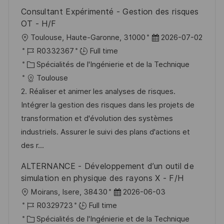
Consultant Expérimenté - Gestion des risques
OT - H/F
l
D
Toulouse, Haute-Garonne, 31000
2026-07-02
o
R
a
R0332367
Full time
c
é
C
t
Spécialités de l'Ingénierie et de la Technique
a
f
a
e
Toulouse
l
é
t
d
2. Réaliser et animer les analyses de risques.
i
r
é
’
Intégrer la gestion des risques dans les projets de
s
e
g
a
transformation et d'évolution des systèmes
a
n
o
f
industriels. Assurer le suivi des plans d'actions et
t
c
r
f
des r...
i
e
i
i
ALTERNANCE - Développement d’un outil de
o
d
e
c
simulation en physique des rayons X - F/H
n
u
h
l
D
Moirans, Isere, 38430
2026-06-03
p
a
o
R
a
R0329723
Full time
o
g
c
é
C
t
Spécialités de l'Ingénierie et de la Technique