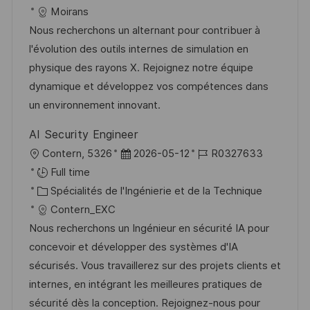
s
e
a
f
a
e
Moirans
t
l
é
t
d
Nous recherchons un alternant pour contribuer à
e
i
r
é
’
l'évolution des outils internes de simulation en
s
e
g
a
physique des rayons X. Rejoignez notre équipe
a
n
o
f
dynamique et développez vos compétences dans
t
c
r
f
un environnement innovant.
i
e
i
i
AI Security Engineer
o
d
e
c
l
D
R
Contern, 5326
2026-05-12
R0327633
n
u
h
o
a
é
Full time
p
a
c
C
t
f
Spécialités de l'Ingénierie et de la Technique
o
g
a
a
e
é
Contern_EXC
s
e
l
t
d
r
Nous recherchons un Ingénieur en sécurité IA pour
t
i
é
’
e
concevoir et développer des systèmes d'IA
e
s
g
a
n
sécurisés. Vous travaillerez sur des projets clients et
a
o
f
c
internes, en intégrant les meilleures pratiques de
t
r
f
e
sécurité dès la conception. Rejoignez-nous pour