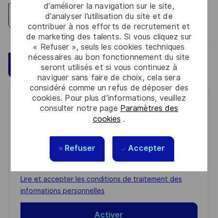
d’améliorer la navigation sur le site,
Explorez un site
d’analyser l’utilisation du site et de
contribuer à nos efforts de recrutement et
de marketing des talents. Si vous cliquez sur
« Refuser », seuls les cookies techniques
nécessaires au bon fonctionnement du site
Sauvegarder
Postulez maintenant
seront utilisés et si vous continuez à
naviguer sans faire de choix, cela sera
considéré comme un refus de déposer des
cookies. Pour plus d’informations, veuillez
Get notified for similar jobs
consulter notre page
Paramètres des
cookies
.
You'll receive updates once a week
Refuser
Accepter
Enter
Email
address
Required
Lire et accepter les conditions de traitement des
(Required)
informations personnelles
Activer